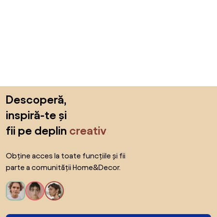
Sari peste subsol, revino la începutul paginii
Descoperă,
inspiră-te și
fii pe deplin
creativ
Obține acces la toate funcțiile și fii
parte a comunității Home&Decor.