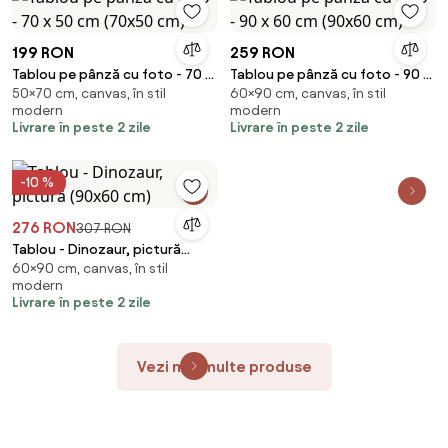
199 RON
259 RON
Tablou pe pânză cu foto - 70 x
Tablou pe pânză cu foto - 90 x
50×70 cm, canvas, în stil
60×90 cm, canvas, în stil
50 cm (70x50 cm)
60 cm (90x60 cm)
modern
modern
Livrare în peste 2 zile
Livrare în peste 2 zile
-10 %
276 RON
307 RON
Tablou - Dinozaur, pictură
60×90 cm, canvas, în stil
(90x60 cm)
modern
Livrare în peste 2 zile
Vezi mai multe produse