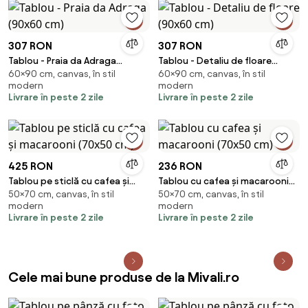
307 RON
307 RON
Tablou - Praia da Adraga
Tablou - Detaliu de floare
60×90 cm, canvas, în stil
60×90 cm, canvas, în stil
(90x60 cm)
(90x60 cm)
modern
modern
Livrare în peste 2 zile
Livrare în peste 2 zile
425 RON
236 RON
Tablou pe sticlă cu cafea și
Tablou cu cafea și macarooni
50×70 cm, canvas, în stil
50×70 cm, canvas, în stil
macarooni (70x50 cm)
(70x50 cm)
modern
modern
Livrare în peste 2 zile
Livrare în peste 2 zile
Cele mai bune produse de la Mivali.ro