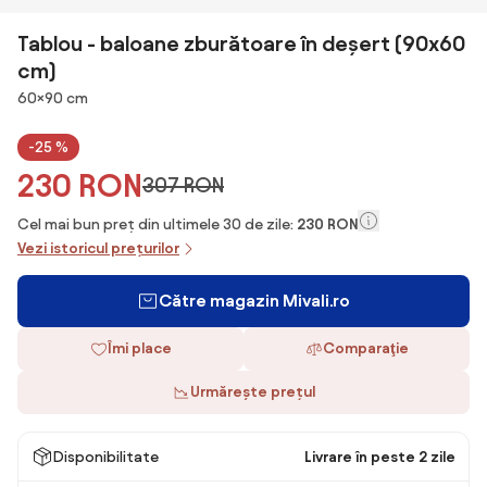
Tablou - baloane zburătoare în deșert (90x60
cm)
Dimensiuni
60×90 cm
-25 %
230 RON
307 RON
Cel mai bun preț din ultimele 30 de zile:
230 RON
Vezi istoricul prețurilor
Către magazin Mivali.ro
Îmi place
Comparaţie
Urmărește prețul
Disponibilitate
Livrare în peste 2 zile