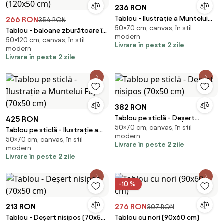
236 RON
Tablou - Ilustrație a Muntelui
266 RON
354 RON
50×70 cm, canvas, în stil
Fuji (70x50 cm)
Tablou - baloane zburătoare în
modern
50×120 cm, canvas, în stil
deșert (120x50 cm)
Livrare în peste 2 zile
modern
Livrare în peste 2 zile
382 RON
Tablou pe sticlă - Deșert
425 RON
50×70 cm, canvas, în stil
nisipos (70x50 cm)
Tablou pe sticlă - Ilustrație a
modern
50×70 cm, canvas, în stil
Muntelui Fuji (70x50 cm)
Livrare în peste 2 zile
modern
Livrare în peste 2 zile
-10 %
213 RON
276 RON
307 RON
Tablou - Deșert nisipos (70x50
Tablou cu nori (90x60 cm)