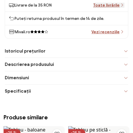
Livrare de la 35 RON
Toate livrările
Puteți returna produsul în termen de 14 de zile.
Mivali.ro
Vezi recenziile
Istoricul prețurilor
Descrierea produsului
Dimensiuni
Specificații
Produse similare
-25 %
-25 %