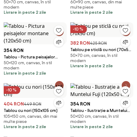
50×70 cm, canvas, în stil
60×90 cm, canvas, din mai
cm)
modern
multe piese
Livrare în peste 2 zile
Livrare în peste 2 zile
-10 %
382 RON
425 RON
Tablou pe sticlă cu nori (70x50
354 RON
50×70 cm, canvas, în stil
cm)
Tablou - Pictura peisajelor
modern
50×120 cm, canvas, în stil
montane (120x50 cm)
Livrare în peste 2 zile
modern
Livrare în peste 2 zile
-10 %
404 RON
354 RON
449 RON
Tablou cu nori (150x105 cm)
Tablou - Ilustrație a Muntelui
105×150 cm, canvas, din mai
50×120 cm, canvas, în stil
Fuji (120x50 cm)
multe piese
modern
Livrare în peste 2 zile
Livrare în peste 2 zile