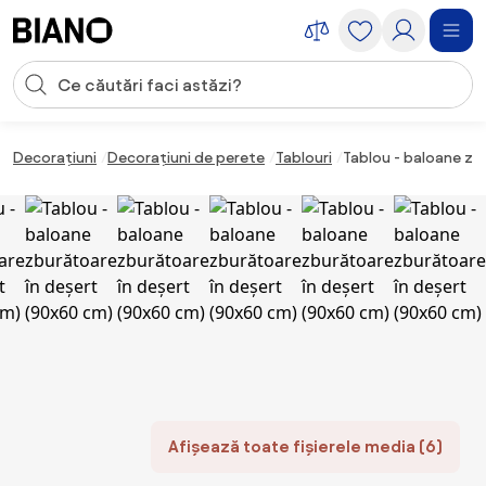
Sari peste navigare, accesează conținutul
Introducerea căutării
Sari peste conținut, mergi la subsol
Decorațiuni
Decorațiuni de perete
Tablouri
Tablou - baloane zb
Afișează toate fișierele media (6)