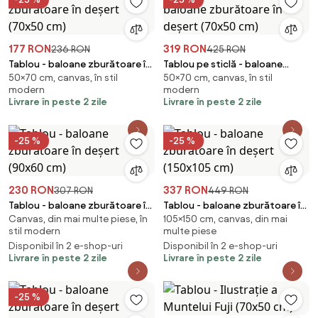
177 RON
319 RON
236 RON
425 RON
Tablou - baloane zburătoare în
Tablou pe sticlă - baloane
50×70 cm, canvas, în stil
50×70 cm, canvas, în stil
deșert (70x50 cm)
zburătoare în deșert (70x50
modern
modern
cm)
Livrare în peste 2 zile
Livrare în peste 2 zile
-25 %
-25 %
230 RON
337 RON
307 RON
449 RON
Tablou - baloane zburătoare în
Tablou - baloane zburătoare în
Canvas, din mai multe piese, în
105×150 cm, canvas, din mai
deșert (90x60 cm)
deșert (150x105 cm)
stil modern
multe piese
Disponibil în 2 e-shop-uri
Disponibil în 2 e-shop-uri
Livrare în peste 2 zile
Livrare în peste 2 zile
-25 %