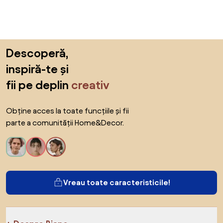
Sari peste subsol, revino la începutul paginii
Descoperă,
inspiră-te și
fii pe deplin
creativ
Obține acces la toate funcțiile și fii
parte a comunității Home&Decor.
Vreau toate caracteristicile!