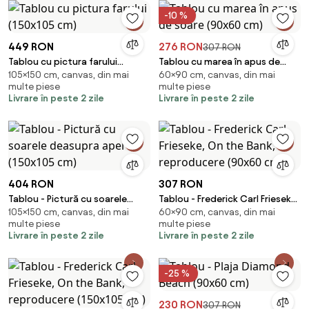
-10 %
449 RON
276 RON
307 RON
Tablou cu pictura farului
Tablou cu marea în apus de
105×150 cm, canvas, din mai
60×90 cm, canvas, din mai
(150x105 cm)
soare (90x60 cm)
multe piese
multe piese
Livrare în peste 2 zile
Livrare în peste 2 zile
404 RON
307 RON
Tablou - Pictură cu soarele
Tablou - Frederick Carl Frieseke,
105×150 cm, canvas, din mai
60×90 cm, canvas, din mai
deasupra apei (150x105 cm)
On the Bank, reproducere
multe piese
multe piese
(90x60 cm)
Livrare în peste 2 zile
Livrare în peste 2 zile
-25 %
230 RON
307 RON