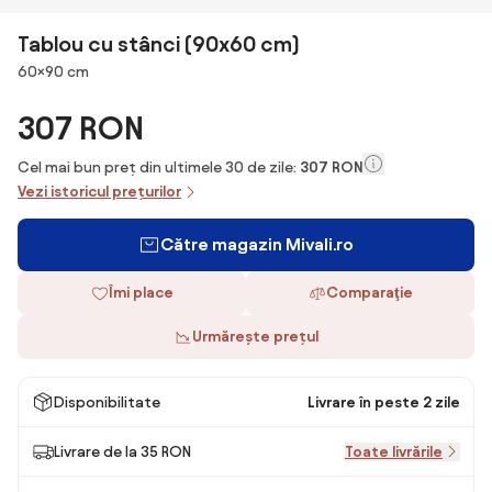
Tablou cu stânci (90x60 cm)
Dimensiuni
60×90 cm
307 RON
Cel mai bun preț din ultimele 30 de zile:
307 RON
Vezi istoricul prețurilor
Către magazin Mivali.ro
Îmi place
Comparaţie
Urmărește prețul
Disponibilitate
Livrare în peste 2 zile
Livrare de la 35 RON
Toate livrările