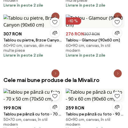
modern
multe piese
Livrare în peste 2 zile
Livrare în peste 2 zile
-10 %
307 RON
276 RON
307 RON
Tablou cu pietre, Brzce Canyon
Tablou - Glamour (90x60 cm)
60×90 cm, canvas, din mai
60×90 cm, canvas, în stil
(90x60 cm)
multe piese
modern
Livrare în peste 2 zile
Livrare în peste 2 zile
Cele mai bune produse de la Mivali.ro
199 RON
259 RON
Tablou pe pânză cu foto - 70 x
Tablou pe pânză cu foto - 90 x
50×70 cm, canvas, în stil
60×90 cm, canvas, în stil
50 cm (70x50 cm)
60 cm (90x60 cm)
modern
modern