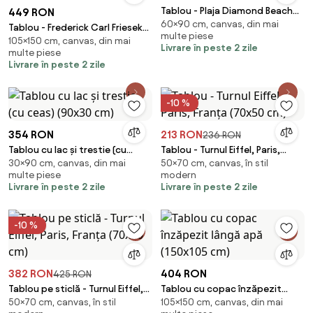
Tablou - Plaja Diamond Beach
449 RON
60×90 cm, canvas, din mai
(90x60 cm)
Tablou - Frederick Carl Frieseke,
multe piese
105×150 cm, canvas, din mai
On the Bank, reproducere
Livrare în peste 2 zile
multe piese
(150x105 cm)
Livrare în peste 2 zile
-10 %
354 RON
213 RON
236 RON
Tablou cu lac și trestie (cu
Tablou - Turnul Eiffel, Paris,
30×90 cm, canvas, din mai
50×70 cm, canvas, în stil
ceas) (90x30 cm)
Franța (70x50 cm)
multe piese
modern
Livrare în peste 2 zile
Livrare în peste 2 zile
-10 %
382 RON
404 RON
425 RON
Tablou pe sticlă - Turnul Eiffel,
Tablou cu copac înzăpezit
50×70 cm, canvas, în stil
105×150 cm, canvas, din mai
Paris, Franța (70x50 cm)
lângă apă (150x105 cm)