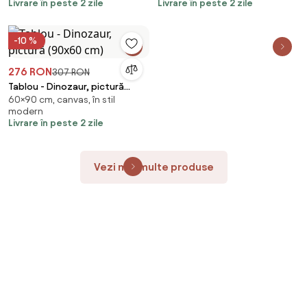
Livrare în peste 2 zile
Livrare în peste 2 zile
-10 %
276 RON
307 RON
Tablou - Dinozaur, pictură
60×90 cm, canvas, în stil
(90x60 cm)
modern
Livrare în peste 2 zile
Vezi mai multe produse