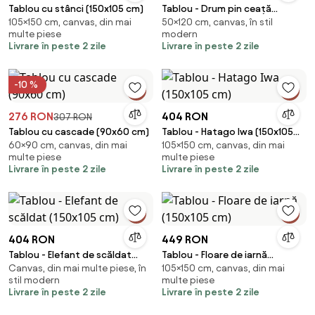
Tablou cu stânci (150x105 cm)
Tablou - Drum pin ceață
105×150 cm, canvas, din mai
50×120 cm, canvas, în stil
(120x50 cm)
multe piese
modern
Livrare în peste 2 zile
Livrare în peste 2 zile
-10 %
276 RON
404 RON
307 RON
Tablou cu cascade (90x60 cm)
Tablou - Hatago Iwa (150x105
60×90 cm, canvas, din mai
105×150 cm, canvas, din mai
cm)
multe piese
multe piese
Livrare în peste 2 zile
Livrare în peste 2 zile
404 RON
449 RON
Tablou - Elefant de scăldat
Tablou - Floare de iarnă
Canvas, din mai multe piese, în
105×150 cm, canvas, din mai
(150x105 cm)
(150x105 cm)
stil modern
multe piese
Livrare în peste 2 zile
Livrare în peste 2 zile