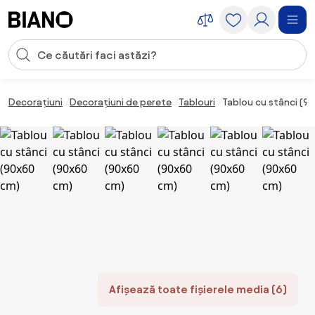
Sari peste navigare, accesează conținutul
Introducerea căutării
Sari peste conținut, mergi la subsol
Decorațiuni
Decorațiuni de perete
Tablouri
Tablou cu stânci (9
Afișează toate fișierele media (6)