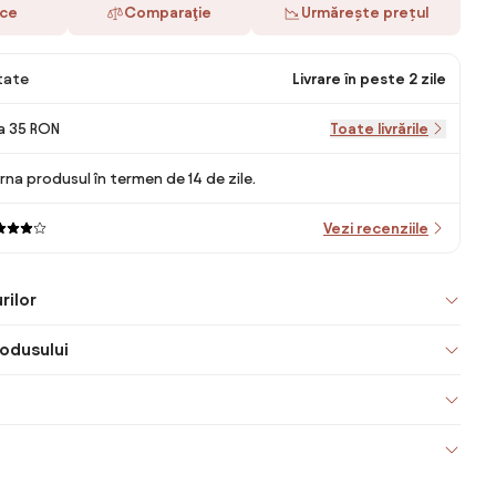
ace
Comparaţie
Urmărește prețul
itate
Livrare în peste 2 zile
la 35 RON
Toate livrările
rna produsul în termen de 14 de zile.
Vezi recenziile
rilor
odusului