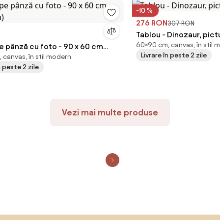
-10 %
276 RON
307 RON
Tablou - Dinozaur, pic
60×90 cm, canvas, în stil 
nză cu foto - 90 x 60 cm
Livrare în peste 2 zile
 canvas, în stil modern
cm)
n peste 2 zile
Vezi mai multe produse