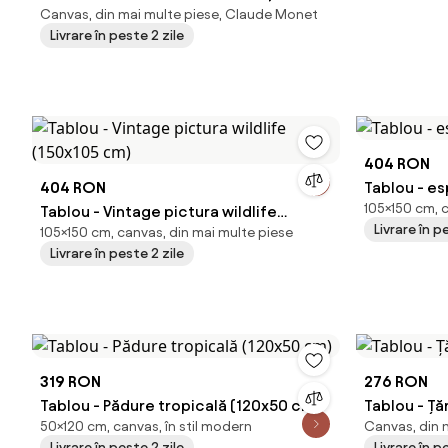
Canvas, din mai multe piese, Claude Monet
Cattleya Orchid and Three
Livrare în peste 2 zile
Hummingbirds, reproducere (90x60
cm)
404 RON
404 RON
Tablou - e
105×150 cm, 
Tablou - Vintage pictura wildlife
Livrare în p
105×150 cm, canvas, din mai multe piese
(150x105 cm)
Livrare în peste 2 zile
319 RON
276 RON
Tablou - Pădure tropicală (120x50 cm)
Tablou - Ță
50×120 cm, canvas, în stil modern
Canvas, din m
Livrare în peste 2 zile
Livrare în p