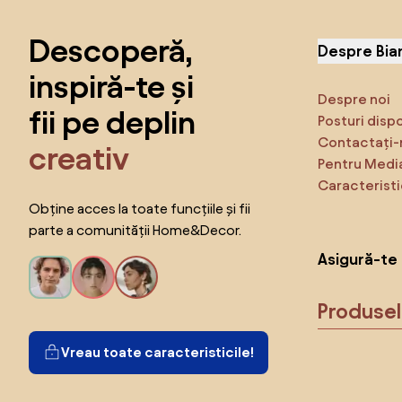
Descoperă,
Despre Bia
inspiră-te și
Despre noi
fii pe deplin
Posturi disp
Contactați-
creativ
Pentru Medi
Caracteristi
Obține acces la toate funcțiile și fii
parte a comunității Home&Decor.
Asigură-te 
Produse
Vreau toate caracteristicile!