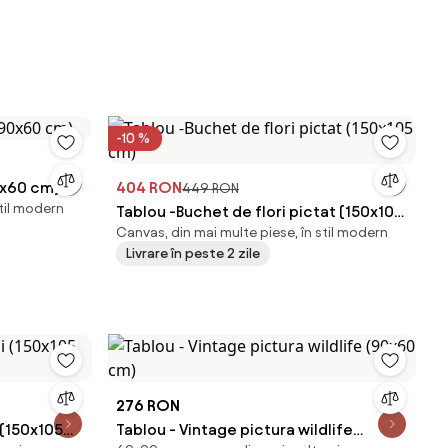
-10 %
90x60 cm)
404 RON
449 RON
stil modern
Tablou -Buchet de flori pictat (150x105
Canvas, din mai multe piese, în stil modern
cm)
Livrare în peste 2 zile
276 RON
 (150x105
Tablou - Vintage pictura wildlife