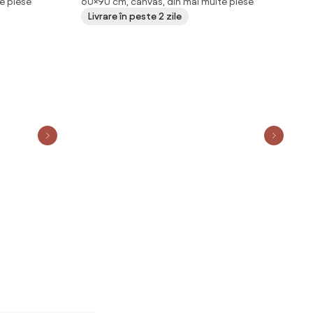
e piese
60×90 cm, canvas, din mai multe piese
(90x60 cm)
Livrare în peste 2 zile