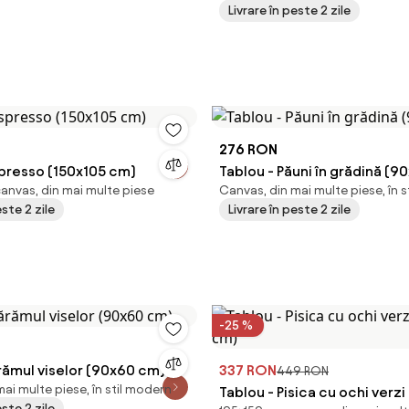
Livrare în peste 2 zile
276 RON
spresso (150x105 cm)
Tablou - Păuni în grădină (
canvas, din mai multe piese
Canvas, din mai multe piese, în 
este 2 zile
Livrare în peste 2 zile
-25 %
rămul viselor (90x60 cm)
337 RON
449 RON
ai multe piese, în stil modern
Tablou - Pisica cu ochi verzi
este 2 zile