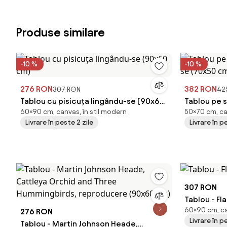
Produse similare
-10 %
-10 %
276 RON
382 RON
307 RON
42
Tablou cu pisicuța lingându-se (90x60
Tablou pe s
60×90 cm, canvas, în stil modern
50×70 cm, ca
cm)
se (70x50 
Livrare în peste 2 zile
Livrare în p
307 RON
Tablou - F
60×90 cm, ca
276 RON
Livrare în p
Tablou - Martin Johnson Heade,