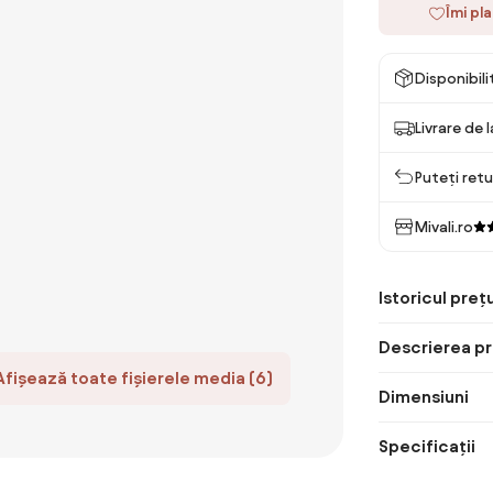
Îmi pl
Disponibil
Livrare de 
Puteți retu
Mivali.ro
Istoricul prețu
Descrierea pr
Afișează toate fișierele media (6)
Dimensiuni
Specificații