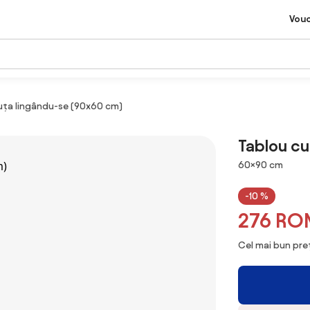
Vou
cuța lingându-se (90x60 cm)
Tablou cu
Dimensiuni
60×90 cm
-10 %
276 RO
Cel mai bun preț