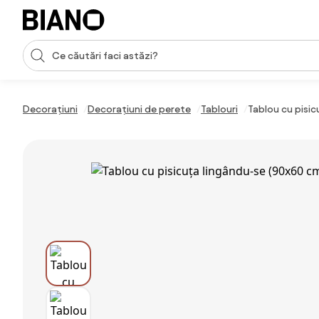
Sari peste navigare, accesează conținutul
Introducerea căutării
Sari peste conținut, mergi la subsol
Decorațiuni
Decorațiuni de perete
Tablouri
Tablou cu pisi