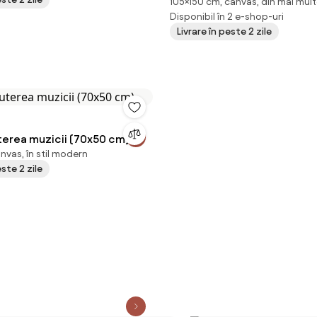
105×150 cm, canvas, din mai mult
cm)
Disponibil în 2 e-shop-uri
Livrare în peste 2 zile
terea muzicii (70x50 cm)
nvas, în stil modern
este 2 zile