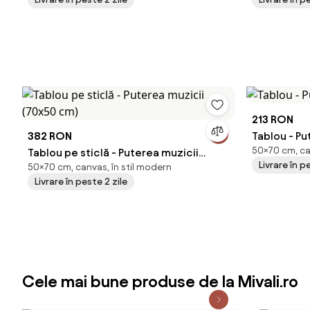
213 RON
382 RON
Tablou - Pu
50×70 cm, ca
Tablou pe sticlă - Puterea muzicii
Livrare în p
50×70 cm, canvas, în stil modern
(70x50 cm)
Livrare în peste 2 zile
Cele mai bune produse de la Mivali.ro