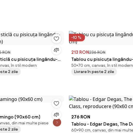
-10 %
213 RON
5 RON
236 RON
ticlă cu pisicuța lingându-
Tablou cu pisicuța lingându
nvas, în stil modern
50×70 cm, canvas, în stil modern
cm)
cm)
este 2 zile
Livrare în peste 2 zile
lamingo (90x60 cm)
276 RON
nvas, din mai multe piese
Tablou - Edgar Degas, The D
este 2 zile
60×90 cm, canvas, din mai multe
reproducere (90x60 cm)