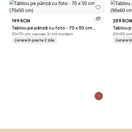
199 RON
259 RON
Tablou pe pânză cu foto - 70 x 50 cm
Tablou pe pâ
50×70 cm, canvas, în stil modern
60×90 cm,
(70x50 cm)
(90x60 
Livrare în peste 2 zile
Livrare î
Sari peste subsol, revino la începutul paginii