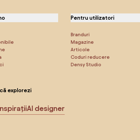
no
Pentru utilizatori
Branduri
onibile
Magazine
ne
Articole
a
Coduri reducere
ci
Densy Studio
că explorezi
Inspirații
AI designer