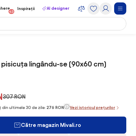
chere
AI designer
Inspirații
43
 pisicuța lingându-se (90x60 cm)
N
307 RON
 din ultimele 30 de zile:
276 RON
Vezi istoricul prețurilor
Către magazin Mivali.ro