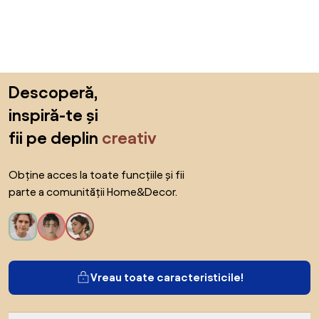
Sari peste subsol, revino la începutul paginii
Descoperă,
inspiră-te și
fii pe deplin
creativ
Obține acces la toate funcțiile și fii
parte a comunității Home&Decor.
Vreau toate caracteristicile!