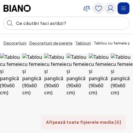
Sari peste navigare, accesează conținutul
Introducerea căutării
Sari peste conținut, mergi la subsol
Decorațiuni
Decorațiuni de perete
Tablouri
Tablou cu femeie și
Afișează toate fișierele media (6)