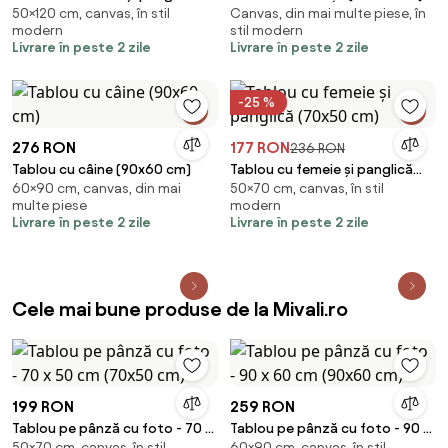
50×120 cm, canvas, în stil
Canvas, din mai multe piese, în
(120x50 cm)
modern
stil modern
Livrare în peste 2 zile
Livrare în peste 2 zile
-25 %
276 RON
177 RON
236 RON
Tablou cu câine (90x60 cm)
Tablou cu femeie și panglică
60×90 cm, canvas, din mai
50×70 cm, canvas, în stil
(70x50 cm)
multe piese
modern
Livrare în peste 2 zile
Livrare în peste 2 zile
Cele mai bune produse de la Mivali.ro
199 RON
259 RON
Tablou pe pânză cu foto - 70 x
Tablou pe pânză cu foto - 90 x
50×70 cm, canvas, în stil
60×90 cm, canvas, în stil