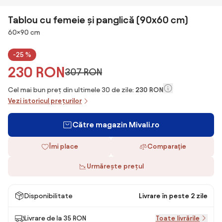
Tablou cu femeie și panglică (90x60 cm)
Dimensiuni
60×90 cm
-25 %
230 RON
307 RON
Cel mai bun preț din ultimele 30 de zile:
230 RON
Vezi istoricul prețurilor
Către magazin Mivali.ro
Îmi place
Comparaţie
Urmărește prețul
Disponibilitate
Livrare în peste 2 zile
Livrare de la 35 RON
Toate livrările