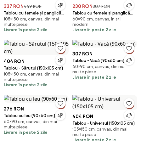
337 RON
230 RON
449 RON
307 RON
Tablou cu femeie și panglică
Tablou cu femeie și panglică
105×150 cm, canvas, din mai
60×90 cm, canvas, în stil
(150x105 cm)
(90x60 cm)
multe piese
modern
Livrare în peste 2 zile
Livrare în peste 2 zile
307 RON
Tablou - Vacă (90x60 cm)
404 RON
60×90 cm, canvas, din mai
Tablou - Sărutul (150x105 cm)
multe piese
105×150 cm, canvas, din mai
Livrare în peste 2 zile
multe piese
Livrare în peste 2 zile
276 RON
Tablou cu leu (90x60 cm)
404 RON
60×90 cm, canvas, din mai
Tablou - Universul (150x105 cm)
multe piese
105×150 cm, canvas, din mai
Livrare în peste 2 zile
multe piese
Livrare în peste 2 zile