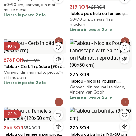
60×90 cm, canvas, din mai
319 RON
425 RON
multe piese
Tablou pe sticlă cu femeie și
Livrare în peste 2 zile
50×70 cm, canvas, în stil
panglică (70x50 cm)
modern
Livrare în peste 2 zile
-10 %
276 RON
307 RON
Tablou - Cerb în pădure (90x60
Canvas, din mai multe piese, în
cm)
276 RON
stil modern
Tablou - Nicolas Poussin,
Livrare în peste 2 zile
Canvas, din mai multe piese,
Landscape with Saint John on
Vincent van Gogh
Patmos, reproducere (90x60
Livrare în peste 2 zile
cm)
-25 %
266 RON
276 RON
354 RON
Tablou cu femeie și panglică
Tablou cu bufnița (90x60 cm)