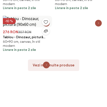
50 cm (70x50 cm)
60 cm (90x60 cm)
modern
modern
Livrare în peste 2 zile
Livrare în peste 2 zile
-10 %
276 RON
307 RON
Tablou - Dinozaur, pictură
60×90 cm, canvas, în stil
(90x60 cm)
modern
Livrare în peste 2 zile
Vezi mai multe produse