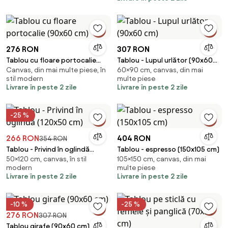
276 RON
307 RON
Tablou cu floare portocalie
Tablou - Lupul urlător (90x60
Canvas, din mai multe piese, în
60×90 cm, canvas, din mai
(90x60 cm)
cm)
stil modern
multe piese
Livrare în peste 2 zile
Livrare în peste 2 zile
-25 %
266 RON
404 RON
354 RON
Tablou - Privind în oglindă
Tablou - espresso (150x105 cm)
50×120 cm, canvas, în stil
105×150 cm, canvas, din mai
(120x50 cm)
modern
multe piese
Livrare în peste 2 zile
Livrare în peste 2 zile
-10 %
-25 %
276 RON
307 RON
Tablou girafe (90x60 cm)