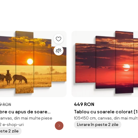
449 RON
9 RON
ebre cu apus de soare
Tablou cu soarele colorat (
canvas, din mai multe piese
105×150 cm, canvas, din mai mult
m)
 2 e-shop-uri
Livrare în peste 2 zile
este 2 zile