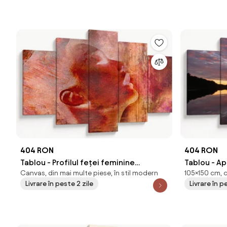
404 RON
404 RON
Tablou - Profilul feței feminine
Tablou - Ap
Canvas, din mai multe piese, în stil modern
105×150 cm, 
(150x105 cm)
(150x105 c
Livrare în peste 2 zile
Livrare în p