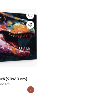
tură (90x60 cm)
modern