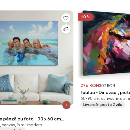
-10 %
276 RON
307 RON
Tablou - Dinozaur, pic
60×90 cm, canvas, în stil 
Livrare în peste 2 zile
nză cu foto - 90 x 60 cm
 canvas, în stil modern
cm)