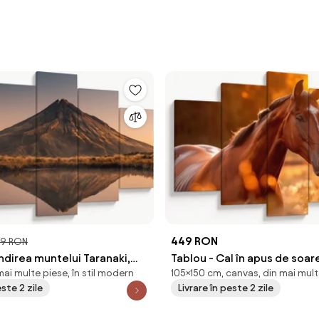
449 RON
9 RON
ndirea muntelui Taranaki,
Tablou - Cal în apus de soar
ai multe piese, în stil modern
105×150 cm, canvas, din mai mult
nda (150x105 cm)
cm)
este 2 zile
Livrare în peste 2 zile