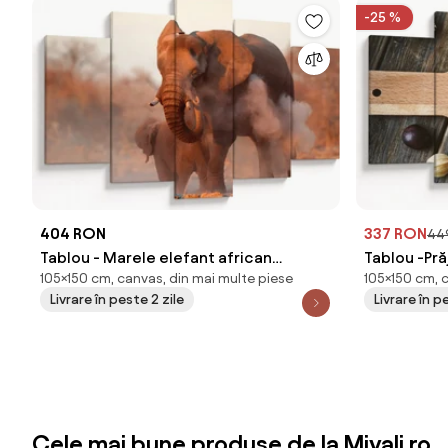
-25 %
404 RON
337 RON
44
Tablou - Marele elefant african
Tablou -Pră
105×150 cm, canvas, din mai multe piese
105×150 cm, 
(150x105 cm)
cm)
Livrare în peste 2 zile
Livrare în p
Cele mai bune produse de la Mivali.ro