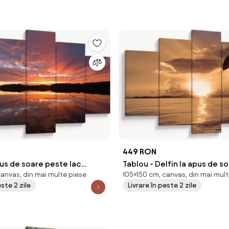
449 RON
us de soare peste lac
Tablou - Delfin la apus de s
canvas, din mai multe piese
105×150 cm, canvas, din mai mult
m)
(150x105 cm)
este 2 zile
Livrare în peste 2 zile