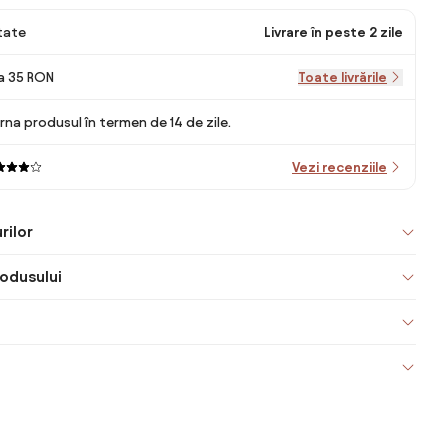
itate
Livrare în peste 2 zile
la 35 RON
Toate livrările
rna produsul în termen de 14 de zile.
Vezi recenziile
rilor
odusului