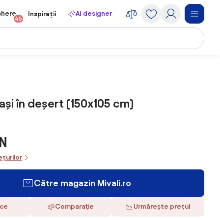
chere
AI designer
Inspirații
45
Pași în deșert (150x105 cm)
N
ețurilor
Către magazin Mivali.ro
ace
Comparaţie
Urmărește prețul