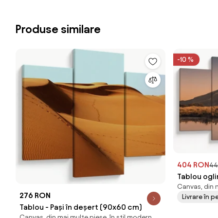
Produse similare
-10 %
404 RON
44
Tablou ogli
Canvas, din m
Noua Zeela
276 RON
Livrare în p
Tablou - Pași în deșert (90x60 cm)
Canvas, din mai multe piese, în stil modern