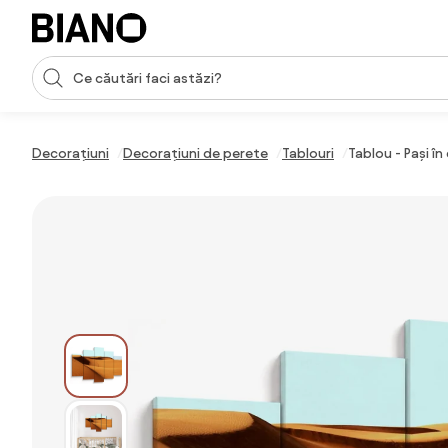
Sari peste navigare, accesează conținutul
Introducerea căutării
Sari peste conținut, mergi la subsol
Decorațiuni
Decorațiuni de perete
Tablouri
Tablou - Pași î