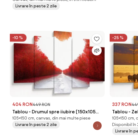
Livrare în peste 2 zile
-10 %
-25 %
404 RON
337 RON
449 RON
44
Tablou - Drumul spre iiubire (150x105
Tablou - Z
105×150 cm, canvas, din mai multe piese
105×150 cm, 
cm)
(150x105 c
Livrare în peste 2 zile
Disponibil în
Livrare în p