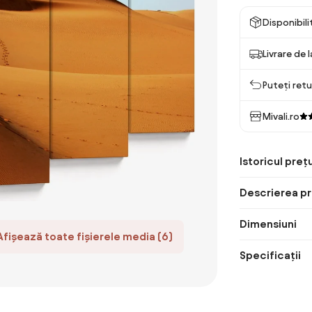
Disponibil
Livrare de 
Puteți retu
Mivali.ro
Istoricul prețu
Descrierea pr
Dimensiuni
Afișează toate fișierele media (6)
Specificații