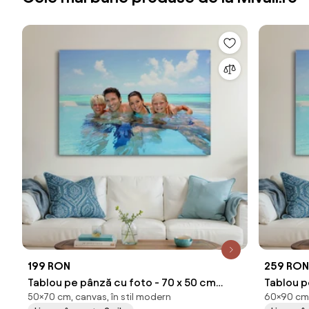
199 RON
259 RON
Tablou pe pânză cu foto - 70 x 50 cm
Tablou pe pâ
50×70 cm, canvas, în stil modern
60×90 cm,
(70x50 cm)
(90x60 