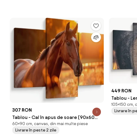
449 RON
Tablou - Le
105×150 cm, 
307 RON
Livrare în p
Tablou - Cal în apus de soare (90x60
60×90 cm, canvas, din mai multe piese
cm)
Livrare în peste 2 zile