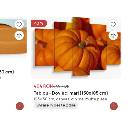
-10 %
x50 cm)
n
404 RON
449 RON
Tablou - Dovleci mari (150x105 cm)
105×150 cm, canvas, din mai multe piese
Livrare în peste 2 zile