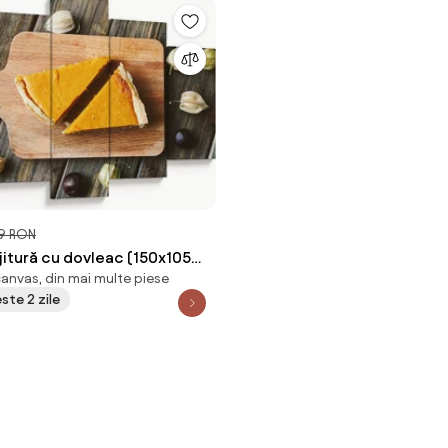
9 RON
jitură cu dovleac (150x105
canvas, din mai multe piese
este 2 zile