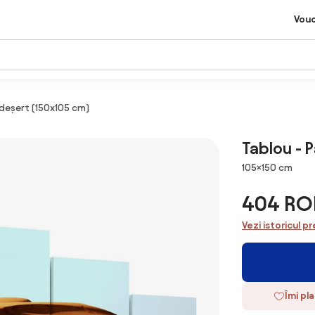
Vou
n deșert (150x105 cm)
Tablou - 
Dimensiuni
105×150 cm
404 RO
Vezi istoricul pr
Îmi pl