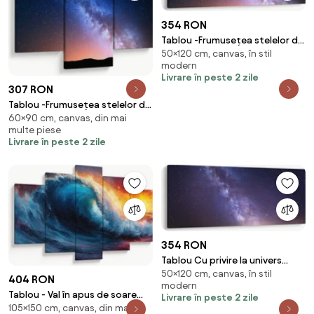
354 RON
Tablou -Frumusețea stelelor de
50×120 cm, canvas, în stil
noapte (120x50 cm)
modern
Livrare în peste 2 zile
307 RON
Tablou -Frumusețea stelelor de
60×90 cm, canvas, din mai
noapte (90x60 cm)
multe piese
Livrare în peste 2 zile
354 RON
Tablou Cu privire la univers
50×120 cm, canvas, în stil
(120x50 cm)
404 RON
modern
Tablou - Val în apus de soare
Livrare în peste 2 zile
105×150 cm, canvas, din mai
(150x105 cm)