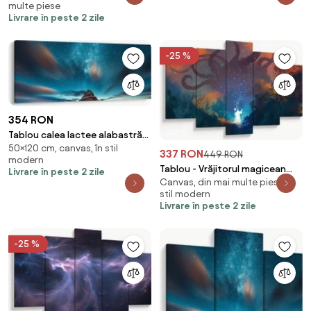
multe piese
Livrare în peste 2 zile
-25 %
354 RON
Tablou calea lactee alabastră
50×120 cm, canvas, în stil
(120x50 cm)
337 RON
449 RON
modern
Tablou - Vrăjitorul magicean
Livrare în peste 2 zile
Canvas, din mai multe piese, în
(150x105 cm)
stil modern
Livrare în peste 2 zile
-25 %