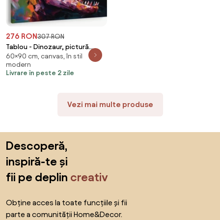
276 RON
307 RON
Tablou - Dinozaur, pictură
60×90 cm, canvas, în stil
(90x60 cm)
modern
Livrare în peste 2 zile
Vezi mai multe produse
Sari peste subsol, revino la începutul paginii
Descoperă,
inspiră-te și
fii pe deplin
creativ
Obține acces la toate funcțiile și fii
parte a comunității Home&Decor.