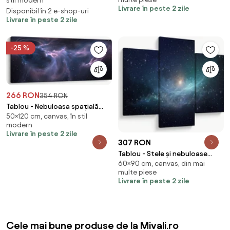
stil modern
Livrare în peste 2 zile
Disponibil în 2 e-shop-uri
Livrare în peste 2 zile
-25 %
266 RON
354 RON
Tablou - Nebuloasa spațială
50×120 cm, canvas, în stil
(120x50 cm)
modern
Livrare în peste 2 zile
307 RON
Tablou - Stele și nebuloase
60×90 cm, canvas, din mai
(90x60 cm)
multe piese
Livrare în peste 2 zile
Cele mai bune produse de la Mivali.ro