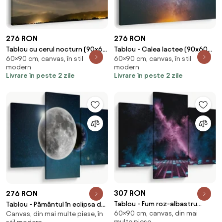
276 RON
276 RON
Tablou cu cerul nocturn (90x60
Tablou - Calea lactee (90x60
60×90 cm, canvas, în stil
60×90 cm, canvas, în stil
cm)
cm)
modern
modern
Livrare în peste 2 zile
Livrare în peste 2 zile
307 RON
276 RON
Tablou - Fum roz-albastru
Tablou - Pământul în eclipsa de
60×90 cm, canvas, din mai
(90x60 cm)
Canvas, din mai multe piese, în
lună (90x60 cm)
multe piese