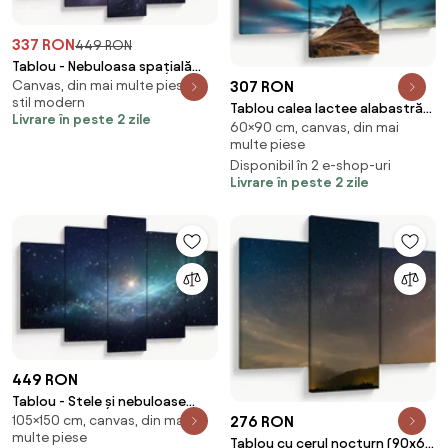
337 RON
449 RON
Tablou - Nebuloasa spațială
Canvas, din mai multe piese, în
307 RON
(150x105 cm)
stil modern
Tablou calea lactee alabastră
Livrare în peste 2 zile
60×90 cm, canvas, din mai
(90x60 cm)
multe piese
Disponibil în 2 e-shop-uri
Livrare în peste 2 zile
449 RON
Tablou - Stele și nebuloase
105×150 cm, canvas, din mai
276 RON
(150x105 cm)
multe piese
Tablou cu cerul nocturn (90x60