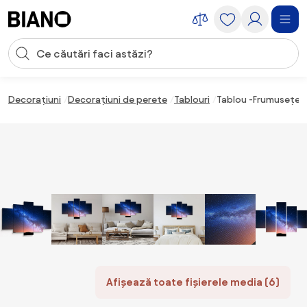
Sari peste navigare, accesează conținutul
Introducerea căutării
Sari peste conținut, mergi la subsol
Decorațiuni
Decorațiuni de perete
Tablouri
Tablou -Frumusețea 
Afișează toate fișierele media (6)