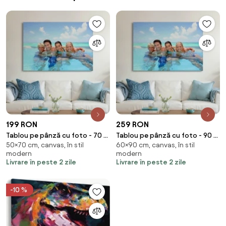
199 RON
259 RON
Tablou pe pânză cu foto - 70 x
Tablou pe pânză cu foto - 90 x
50×70 cm, canvas, în stil
60×90 cm, canvas, în stil
50 cm (70x50 cm)
60 cm (90x60 cm)
modern
modern
Livrare în peste 2 zile
Livrare în peste 2 zile
-10 %