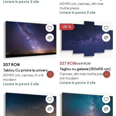
Livrare în peste 2 zile
60×90 cm, canvas, din mai
cm)
multe piese
Livrare în peste 2 zile
-25 %
337 RON
449 RON
307 RON
Taglou cu galaxie (150x105 cm)
Tablou Cu privire la univers
Canvas, din mai multe piese, în
60×90 cm, canvas, în stil
(90x60 cm)
stil modern
modern
Livrare în peste 2 zile
Livrare în peste 2 zile