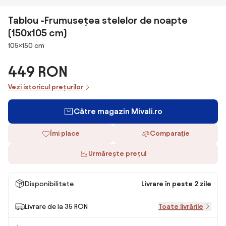
Tablou -Frumusețea stelelor de noapte
(150x105 cm)
Dimensiuni
105×150 cm
449 RON
Vezi istoricul prețurilor
Către magazin Mivali.ro
Îmi place
Comparaţie
Urmărește prețul
Disponibilitate
Livrare în peste 2 zile
Livrare de la 35 RON
Toate livrările