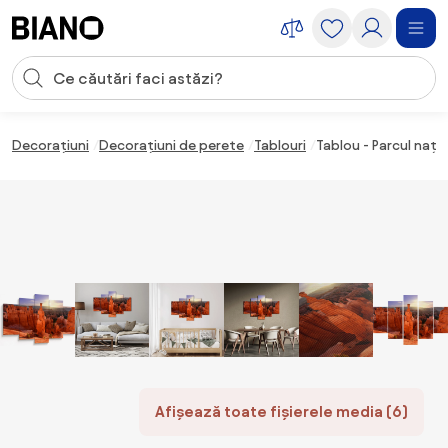
Sari peste navigare, accesează conținutul
Introducerea căutării
Sari peste conținut, mergi la subsol
Decorațiuni
Decorațiuni de perete
Tablouri
Tablou - Parcul nați
Afișează toate fișierele media (6)