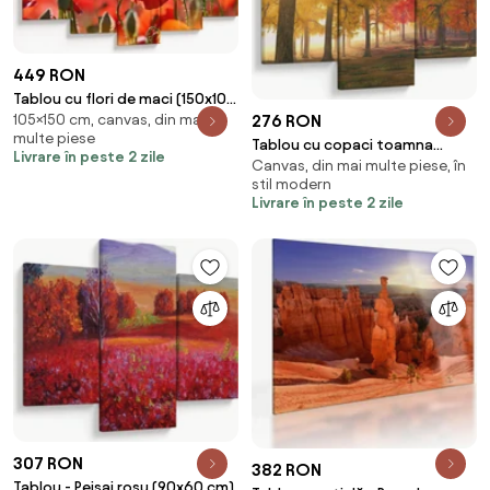
449 RON
Tablou cu flori de maci (150x105
276 RON
105×150 cm, canvas, din mai
cm)
multe piese
Tablou cu copaci toamna
Livrare în peste 2 zile
Canvas, din mai multe piese, în
(90x60 cm)
stil modern
Livrare în peste 2 zile
307 RON
382 RON
Tablou - Peisaj roșu (90x60 cm)