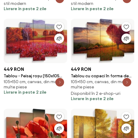
stil modern
stil modern
Livrare în peste 2 zile
Livrare în peste 2 zile
449 RON
449 RON
Tablou - Peisaj roșu (150x105
Tablou cu copaci în forma de
105×150 cm, canvas, din mai
105×150 cm, canvas, din mai
cm)
inimă (150x105 cm)
multe piese
multe piese
Livrare în peste 2 zile
Disponibil în 2 e-shop-uri
Livrare în peste 2 zile