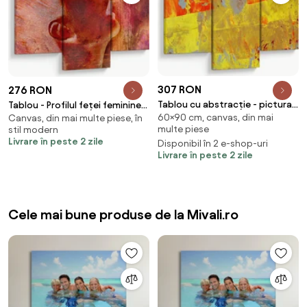
307 RON
276 RON
Tablou cu abstracție - pictura
Tablou - Profilul feței feminine
60×90 cm, canvas, din mai
(90x60 cm)
Canvas, din mai multe piese, în
(90x60 cm)
multe piese
stil modern
Livrare în peste 2 zile
Disponibil în 2 e-shop-uri
Livrare în peste 2 zile
Cele mai bune produse de la Mivali.ro