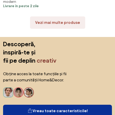
modern
Livrare în peste 2 zile
Vezi mai multe produse
Sari peste subsol, revino la începutul paginii
Descoperă,
inspiră-te și
fii pe deplin
creativ
Obține acces la toate funcțiile și fii
parte a comunității Home&Decor.
Vreau toate caracteristicile!