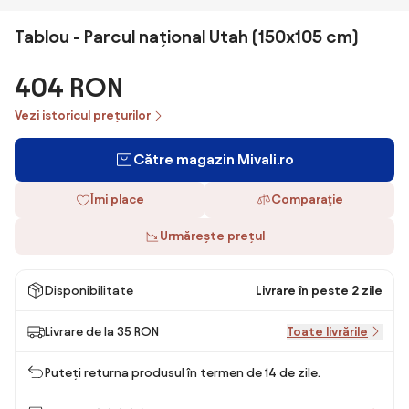
Tablou - Parcul național Utah (150x105 cm)
404 RON
Vezi istoricul prețurilor
Către magazin Mivali.ro
Îmi place
Comparaţie
Urmărește prețul
Disponibilitate
Livrare în peste 2 zile
Livrare de la 35 RON
Toate livrările
Puteți returna produsul în termen de 14 de zile.