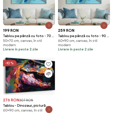
199 RON
259 RON
Tablou pe pânză cu foto - 70 x
Tablou pe pânză cu foto - 90 x
50×70 cm, canvas, în stil
60×90 cm, canvas, în stil
50 cm (70x50 cm)
60 cm (90x60 cm)
modern
modern
Livrare în peste 2 zile
Livrare în peste 2 zile
-10 %
276 RON
307 RON
Tablou - Dinozaur, pictură
60×90 cm, canvas, în stil
(90x60 cm)