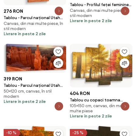
Tablou - Profilul feței feminine
Canvas, din mai multe piese, în
276 RON
(150x105 cm)
stil modern
Tablou - Parcul național Utah
Livrare în peste 2 zile
Canvas, din mai multe piese, în
(90x60 cm)
stil modern
Livrare în peste 2 zile
319 RON
Tablou - Parcul național Utah
50×120 cm, canvas, în stil
(120x50 cm)
404 RON
modern
Tablou cu copaci toamna
Livrare în peste 2 zile
105×150 cm, canvas, din mai
(150x105 cm)
multe piese
Livrare în peste 2 zile
-10 %
-25 %