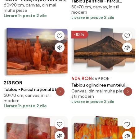
Tablou pe sticlă - Parcul
60×90 cm, canvas, din mai
50×70 cm, canvas, în stil
național Utah (70x50 cm)
multe piese
modern
Livrare în peste 2 zile
Livrare în peste 2 zile
-10 %
404 RON
449 RON
213 RON
Tablou oglindirea muntelui
Tablou - Parcul național Utah
Canvas, din mai multe piese, în
Taranaki, Noua Zeelanda
50×70 cm, canvas, în stil
(70x50 cm)
stil modern
(150x105 cm)
modern
Livrare în peste 2 zile
Livrare în peste 2 zile