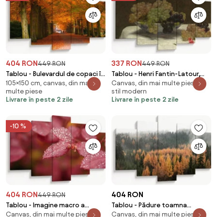
404 RON
337 RON
449 RON
449 RON
Tablou - Bulevardul de copaci în
Tablou - Henri Fantin-Latour,
105×150 cm, canvas, din mai
Canvas, din mai multe piese, în
toamnă (150x105 cm)
Still Life with Grapes and a
multe piese
stil modern
Carnation, reproducere
Livrare în peste 2 zile
Livrare în peste 2 zile
(150x105 cm)
-10 %
404 RON
404 RON
449 RON
Tablou - Imagine macro a
Tablou - Pădure toamna
Canvas, din mai multe piese, în
Canvas, din mai multe piese, în
biletului (150x105 cm)
(150x105 cm)