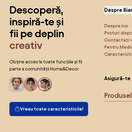
Descoperă,
Despre Bia
inspiră-te și
Despre noi
fii pe deplin
Posturi disp
Contactați-
creativ
Pentru Medi
Caracteristi
Obține acces la toate funcțiile și fii
parte a comunității Home&Decor.
Asigură-te 
Produse
Vreau toate caracteristicile!