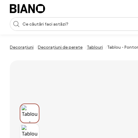
Sari peste navigare, accesează conținutul
Introducerea căutării
Sari peste conținut, mergi la subsol
Decorațiuni
Decorațiuni de perete
Tablouri
Tablou - Ponto