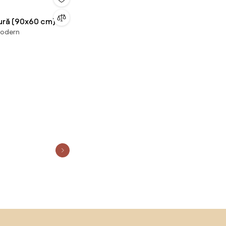
tură (90x60 cm)
modern