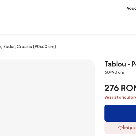
Vou
n, Zadar, Croația (90x60 cm)
Tablou - 
Dimensiuni
60×90 cm
276 RO
Vezi istoricul pr
Îmi pl