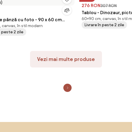
276 RON
307 RON
Tablou - Dinozaur, pic
60×90 cm, canvas, în stil 
nză cu foto - 90 x 60 cm
Livrare în peste 2 zile
 canvas, în stil modern
cm)
n peste 2 zile
Vezi mai multe produse