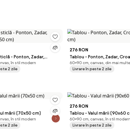
276 RON
ticlă - Ponton, Zadar,
Tablou - Ponton, Zadar, Cro
nvas, în stil modern
60×90 cm, canvas, din mai multe
0x50 cm)
cm)
este 2 zile
Livrare în peste 2 zile
276 RON
lul mării (70x50 cm)
Tablou - Valul mării (90x60 
nvas, în stil modern
60×90 cm, canvas, în stil moder
este 2 zile
Livrare în peste 2 zile