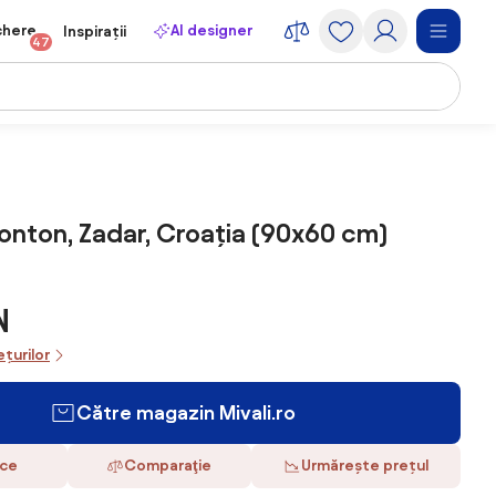
chere
AI designer
Inspirații
47
Ponton, Zadar, Croația (90x60 cm)
N
ețurilor
Către magazin Mivali.ro
ace
Comparaţie
Urmărește prețul