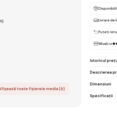
Disponibil
Livrare de 
Puteți retu
Mivali.ro
Istoricul prețu
Descrierea pr
Dimensiuni
Afișează toate fișierele media (6)
Specificații