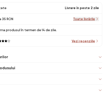
itate
Livrare în peste 2 zile
la 35 RON
Toate livrările
rna produsul în termen de 14 de zile.
Vezi recenziile
rilor
odusului