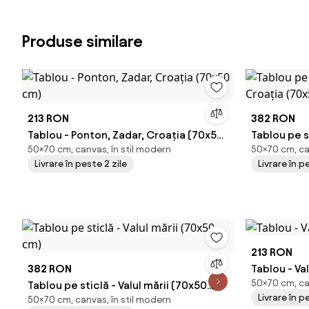
Produse similare
213 RON
382 RON
Tablou - Ponton, Zadar, Croația (70x50
Tablou pe s
50×70 cm, canvas, în stil modern
50×70 cm, ca
cm)
Croația (7
Livrare în peste 2 zile
Livrare în p
213 RON
382 RON
Tablou - Va
50×70 cm, ca
Tablou pe sticlă - Valul mării (70x50
Livrare în p
50×70 cm, canvas, în stil modern
cm)