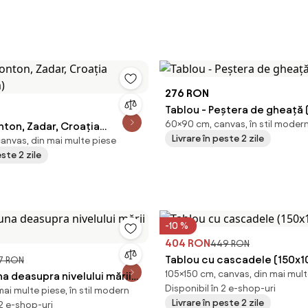
276 RON
Tablou - Peștera de gheață
60×90 cm, canvas, în stil moder
nton, Zadar, Croația
Livrare în peste 2 zile
canvas, din mai multe piese
m)
este 2 zile
-10 %
404 RON
449 RON
Tablou cu cascadele (150x1
7 RON
105×150 cm, canvas, din mai mult
na deasupra nivelului mării
Disponibil în 2 e-shop-uri
ai multe piese, în stil modern
)
Livrare în peste 2 zile
 2 e-shop-uri