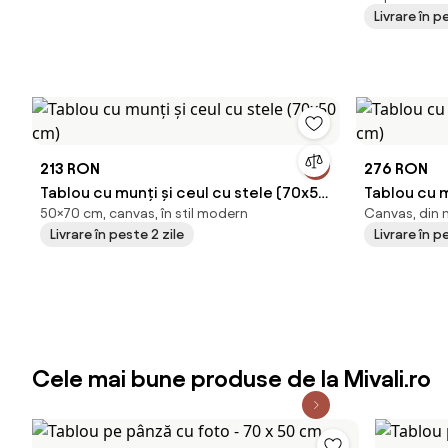
Livrare în p
213 RON
276 RON
Tablou cu munți și ceul cu stele (70x50
Tablou cu m
50×70 cm, canvas, în stil modern
Canvas, din m
cm)
cm)
Livrare în peste 2 zile
Livrare în p
Cele mai bune produse de la Mivali.ro