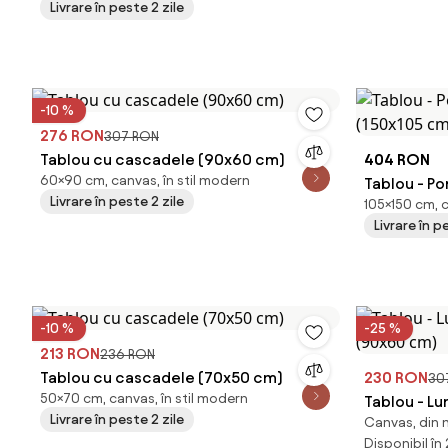
Livrare în peste 2 zile
-10 %
276 RON
307 RON
Tablou cu cascadele (90x60 cm)
404 RON
60×90 cm, canvas, în stil modern
Tablou - Po
Livrare în peste 2 zile
105×150 cm, 
(150x105 c
Livrare în p
-10 %
-25 %
213 RON
236 RON
Tablou cu cascadele (70x50 cm)
230 RON
30
50×70 cm, canvas, în stil modern
Tablou - Lu
Livrare în peste 2 zile
Canvas, din m
(90x60 cm
Disponibil în