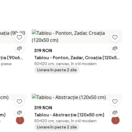
319 RON
ația (90x60
Tablou - Ponton, Zadar, Croația (120x50
 piese
50×120 cm, canvas, în stil modern
cm)
Livrare în peste 2 zile
319 RON
cm)
Tablou - Abstracție (120x50 cm)
n
50×120 cm, canvas, în stil modern
Livrare în peste 2 zile