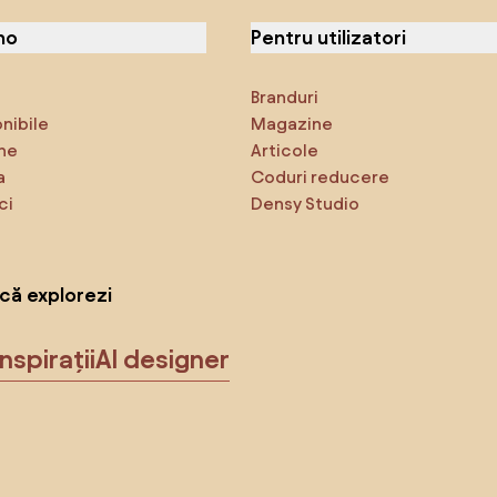
no
Pentru utilizatori
Branduri
onibile
Magazine
ne
Articole
a
Coduri reducere
ci
Densy Studio
că explorezi
Inspirații
AI designer