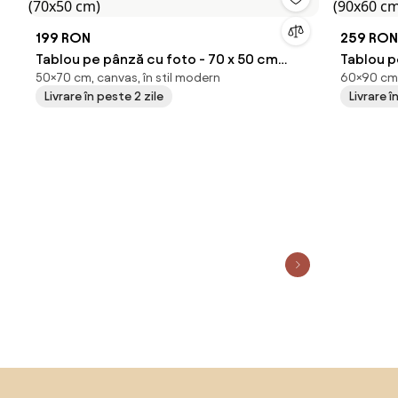
199 RON
259 RON
Tablou pe pânză cu foto - 70 x 50 cm
Tablou pe pâ
50×70 cm, canvas, în stil modern
60×90 cm,
(70x50 cm)
(90x60 
Livrare în peste 2 zile
Livrare î
Sari peste subsol, revino la începutul paginii