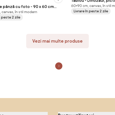
Tablou - Dinozaur, pic
60×90 cm, canvas, în stil 
nză cu foto - 90 x 60 cm
Livrare în peste 2 zile
 canvas, în stil modern
cm)
n peste 2 zile
Vezi mai multe produse