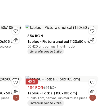
354 RON
50x105 cm)
Tablou - Pictura unui cal (120x50 cm)
e piese
50×120 cm, canvas, în stil modern
Livrare în peste 2 zile
-10 %
404 RON
449 RON
 (90x60 cm)
Tablou - Fotbal (150x105 cm)
 piese
105×150 cm, canvas, din mai multe piese
Livrare în peste 2 zile