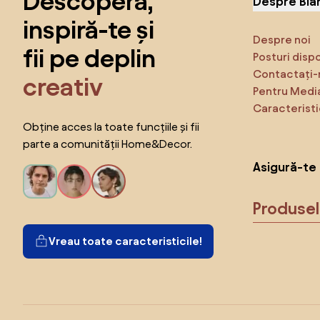
Descoperă,
Despre Bia
inspiră-te și
Despre noi
fii pe deplin
Posturi disp
Contactați-
creativ
Pentru Medi
Caracteristi
Obține acces la toate funcțiile și fii
parte a comunității Home&Decor.
Asigură-te 
Produse
Vreau toate caracteristicile!