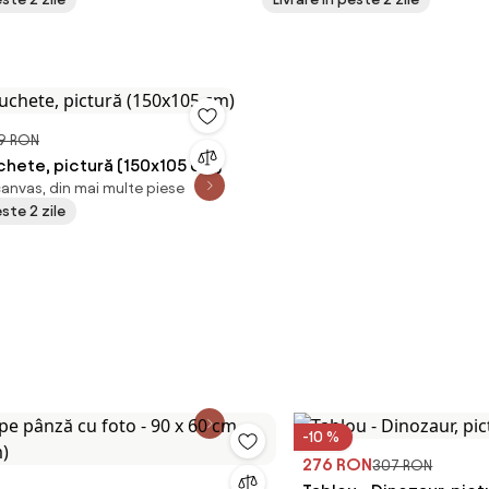
9 RON
chete, pictură (150x105 cm)
canvas, din mai multe piese
este 2 zile
-10 %
276 RON
307 RON