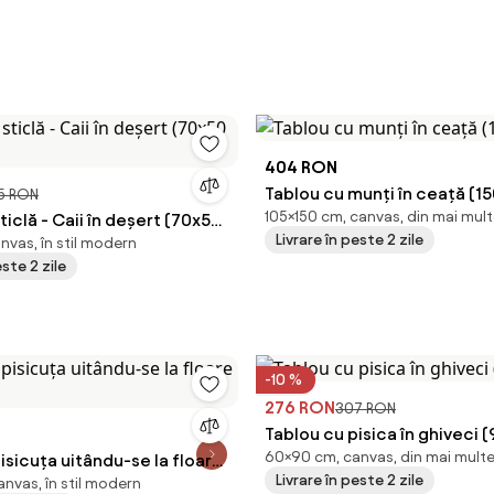
404 RON
Tablou cu munți în ceață (1
5 RON
105×150 cm, canvas, din mai mult
ticlă - Caii în deșert (70x50
Livrare în peste 2 zile
nvas, în stil modern
este 2 zile
-10 %
276 RON
307 RON
Tablou cu pisica în ghiveci
60×90 cm, canvas, din mai multe
isicuța uitându-se la floare
Livrare în peste 2 zile
nvas, în stil modern
)