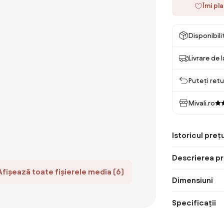
Îmi pl
Disponibil
Livrare de 
Puteți retu
Mivali.ro
Istoricul prețu
Descrierea pr
Afișează toate fișierele media (6)
Dimensiuni
Specificații