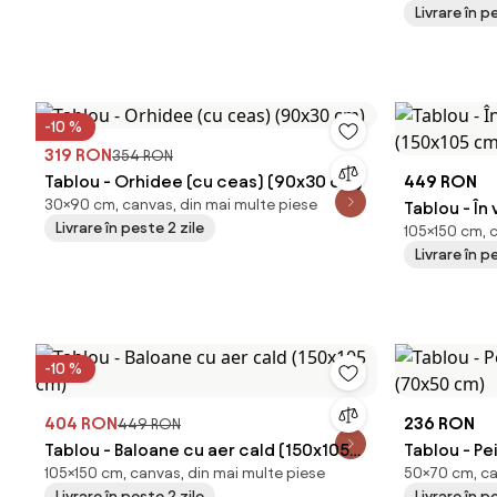
Livrare în p
-10 %
319 RON
354 RON
Tablou - Orhidee (cu ceas) (90x30 cm)
449 RON
30×90 cm, canvas, din mai multe piese
Tablou - În
Livrare în peste 2 zile
105×150 cm, 
(150x105 c
Livrare în p
-10 %
404 RON
236 RON
449 RON
Tablou - Baloane cu aer cald (150x105
Tablou - Pe
105×150 cm, canvas, din mai multe piese
50×70 cm, ca
cm)
(70x50 cm
Livrare în peste 2 zile
Livrare în p