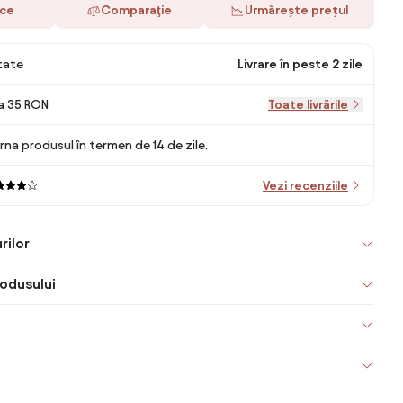
ace
Comparaţie
Urmărește prețul
itate
Livrare în peste 2 zile
la 35 RON
Toate livrările
rna produsul în termen de 14 de zile.
Vezi recenziile
rilor
odusului