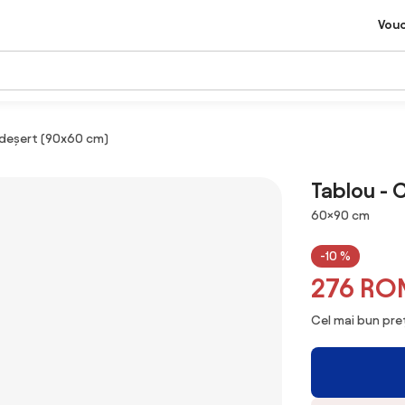
Vou
n deșert (90x60 cm)
Tablou - 
Dimensiuni
60×90 cm
-10 %
276 RO
Cel mai bun preț