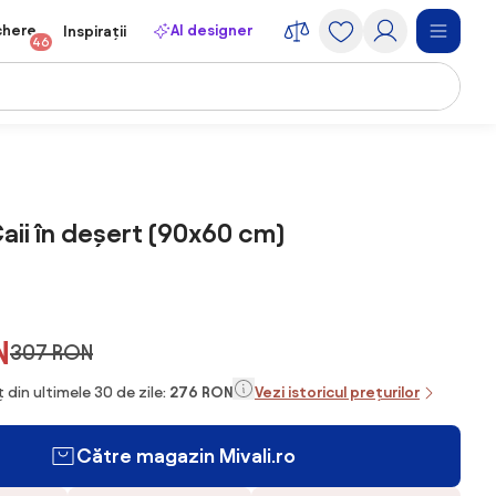
chere
AI designer
Inspirații
46
Caii în deșert (90x60 cm)
N
307 RON
 din ultimele 30 de zile:
276 RON
Vezi istoricul prețurilor
Către magazin Mivali.ro