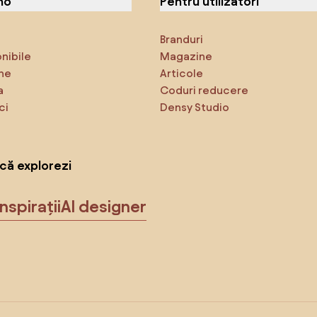
no
Pentru utilizatori
Branduri
onibile
Magazine
ne
Articole
a
Coduri reducere
ci
Densy Studio
că explorezi
Inspirații
AI designer