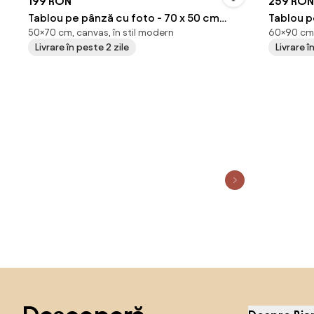
199 RON
259 RON
Tablou pe pânză cu foto - 70 x 50 cm
Tablou pe pâ
50×70 cm, canvas, în stil modern
60×90 cm,
(70x50 cm)
(90x60 
Livrare în peste 2 zile
Livrare î
Sari peste subsol, revino la începutul paginii