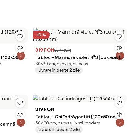
-10 %
319 RON
354 RON
d (120x50
Tablou - Marmură violet N⁰3 (cu ceas)
n
30×90 cm, canvas, cu ceas
(90x30 cm)
Livrare în peste 2 zile
319 RON
Tablou - Cai îndrăgostiți (120x50 cm)
50×120 cm, canvas, în stil modern
 toamnă -
Livrare în peste 2 zile