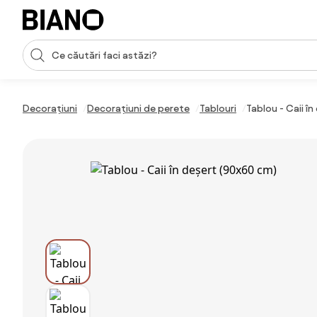
Sari peste navigare, accesează conținutul
Introducerea căutării
Sari peste conținut, mergi la subsol
Decorațiuni
Decorațiuni de perete
Tablouri
Tablou - Caii î