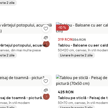
este 2 zile
-10 %
319 RON
354 RON
 vârtejul potopului, acuarelă
Tablou - Baloane cu aer cal
canvas, din mai multe piese
50×120 cm, canvas, în stil moder
m)
cm)
este 2 zile
Livrare în peste 2 zile
425 RON
isaj de toamnă - pictură
Tablou pe sticlă - Peisaj de
nvas, în stil modern
50×70 cm, canvas, în stil modern
)
pictură (70x50 cm)
este 2 zile
Livrare în peste 2 zile