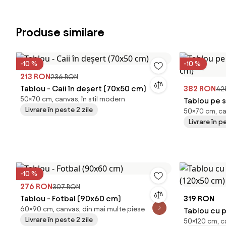
Produse similare
-10 %
-10 %
213 RON
236 RON
Tablou - Caii în deșert (70x50 cm)
382 RON
42
50×70 cm, canvas, în stil modern
Tablou pe s
Livrare în peste 2 zile
50×70 cm, ca
cm)
Livrare în p
-10 %
276 RON
307 RON
Tablou - Fotbal (90x60 cm)
319 RON
60×90 cm, canvas, din mai multe piese
Tablou cu p
Livrare în peste 2 zile
50×120 cm, ca
(120x50 cm