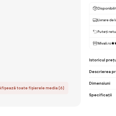
Disponibil
Livrare de 
Puteți retu
Mivali.ro
Istoricul prețu
Descrierea pr
Dimensiuni
Afișează toate fișierele media (6)
Specificații