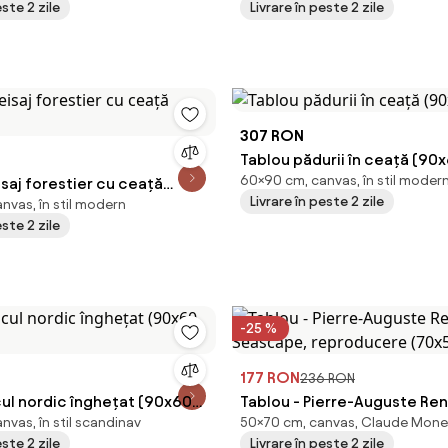
este 2 zile
Livrare în peste 2 zile
307 RON
Tablou pădurii în ceață (90
60×90 cm, canvas, în stil moder
isaj forestier cu ceață
Livrare în peste 2 zile
nvas, în stil modern
)
este 2 zile
-25 %
177 RON
236 RON
cul nordic înghețat (90x60
Tablou - Pierre-Auguste Ren
vas, în stil scandinav
50×70 cm, canvas, Claude Mone
Seascape, reproducere (7
este 2 zile
Livrare în peste 2 zile