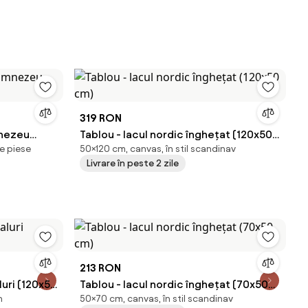
319 RON
mnezeu
Tablou - lacul nordic înghețat (120x50
e piese
50×120 cm, canvas, în stil scandinav
cm)
Livrare în peste 2 zile
213 RON
luri (120x50
Tablou - lacul nordic înghețat (70x50
n
50×70 cm, canvas, în stil scandinav
cm)