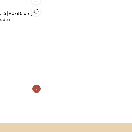
tură (90x60 cm)
modern