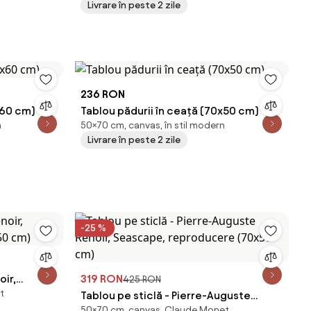
Livrare în peste 2 zile
236 RON
x60 cm)
Tablou pădurii în ceață (70x50 cm)
n
50×70 cm, canvas, în stil modern
Livrare în peste 2 zile
-25 %
oir,
319 RON
425 RON
t
0x50 cm)
Tablou pe sticlă - Pierre-Auguste
50×70 cm, canvas, Claude Monet