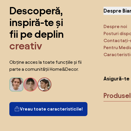
Descoperă,
Despre Bia
inspiră-te și
Despre noi
fii pe deplin
Posturi disp
Contactați-
creativ
Pentru Medi
Caracteristi
Obține acces la toate funcțiile și fii
parte a comunității Home&Decor.
Asigură-te 
Produse
Vreau toate caracteristicile!