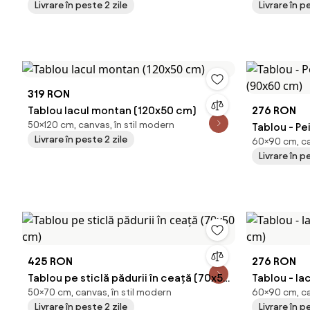
Livrare în peste 2 zile
Livrare în p
319 RON
Tablou lacul montan (120x50 cm)
276 RON
50×120 cm, canvas, în stil modern
Tablou - Pe
Livrare în peste 2 zile
60×90 cm, ca
(90x60 cm
Livrare în p
425 RON
276 RON
Tablou pe sticlă pădurii în ceață (70x50
Tablou - la
50×70 cm, canvas, în stil modern
60×90 cm, can
cm)
cm)
Livrare în peste 2 zile
Livrare în p