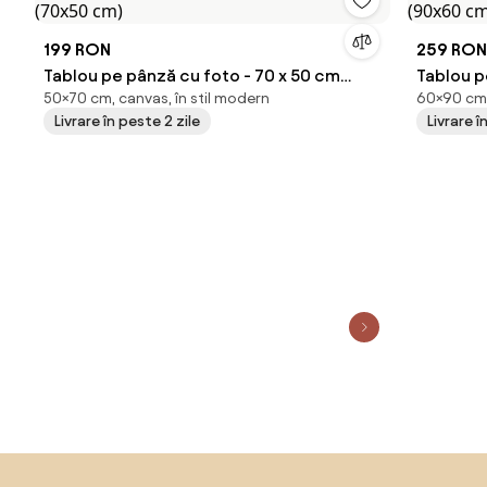
199 RON
259 RON
Tablou pe pânză cu foto - 70 x 50 cm
Tablou pe pâ
50×70 cm, canvas, în stil modern
60×90 cm,
(70x50 cm)
(90x60 
Livrare în peste 2 zile
Livrare î
Sari peste subsol, revino la începutul paginii