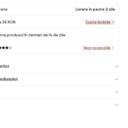
itate
Livrare în peste 2 zile
la 35 RON
Toate livrările
rna produsul în termen de 14 de zile.
Vezi recenziile
rilor
odusului