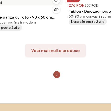
276 RON
307 RON
Tablou - Dinozaur, pic
60×90 cm, canvas, în stil 
nză cu foto - 90 x 60 cm
Livrare în peste 2 zile
 canvas, în stil modern
cm)
n peste 2 zile
Vezi mai multe produse