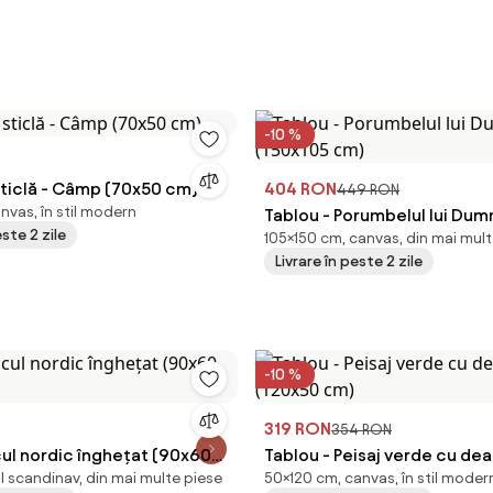
-10 %
sticlă - Câmp (70x50 cm)
404 RON
449 RON
nvas, în stil modern
Tablou - Porumbelul lui Du
este 2 zile
105×150 cm, canvas, din mai mult
(150x105 cm)
Livrare în peste 2 zile
-10 %
319 RON
354 RON
cul nordic înghețat (90x60
Tablou - Peisaj verde cu dea
il scandinav, din mai multe piese
50×120 cm, canvas, în stil moder
cm)