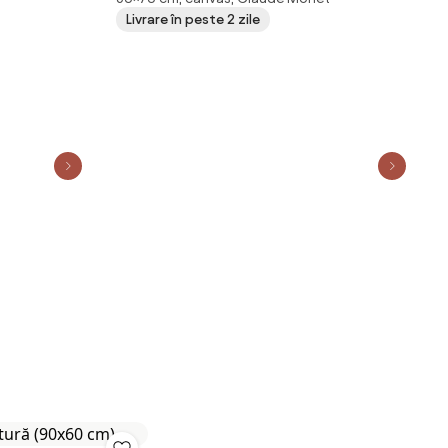
Renoir, Seascape, reproducere (70x50
Livrare în peste 2 zile
cm)