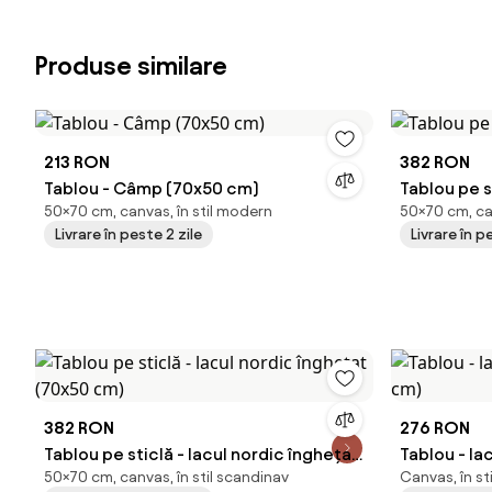
Produse similare
213 RON
382 RON
Tablou - Câmp (70x50 cm)
Tablou pe 
50×70 cm, canvas, în stil modern
50×70 cm, ca
Livrare în peste 2 zile
Livrare în p
382 RON
276 RON
Tablou pe sticlă - lacul nordic înghețat
Tablou - la
50×70 cm, canvas, în stil scandinav
Canvas, în st
(70x50 cm)
cm)