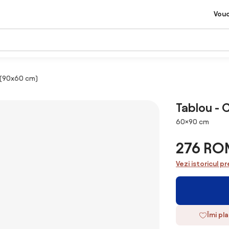
Vou
 (90x60 cm)
Tablou -
Dimensiuni
60×90 cm
276 RO
Vezi istoricul pr
Îmi pl