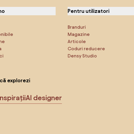
no
Pentru utilizatori
Branduri
onibile
Magazine
ne
Articole
a
Coduri reducere
ci
Densy Studio
că explorezi
Inspirații
AI designer