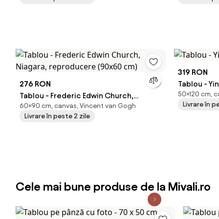
319 RON
276 RON
Tablou - Yi
50×120 cm, ca
Tablou - Frederic Edwin Church,
Livrare în p
60×90 cm, canvas, Vincent van Gogh
Niagara, reproducere (90x60 cm)
Livrare în peste 2 zile
Cele mai bune produse de la Mivali.ro