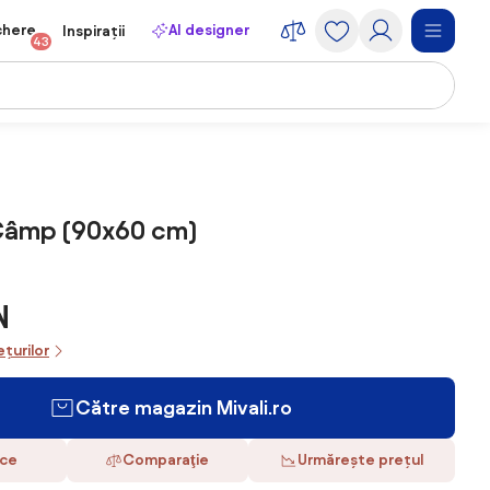
chere
AI designer
Inspirații
43
 Câmp (90x60 cm)
N
ețurilor
Către magazin Mivali.ro
ace
Comparaţie
Urmărește prețul