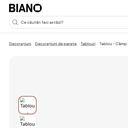
Sari peste navigare, accesează conținutul
Introducerea căutării
Sari peste conținut, mergi la subsol
Decorațiuni
Decorațiuni de perete
Tablouri
Tablou - Câmp