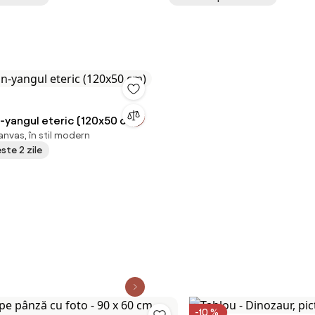
n-yangul eteric (120x50 cm)
nvas, în stil modern
este 2 zile
-10 %