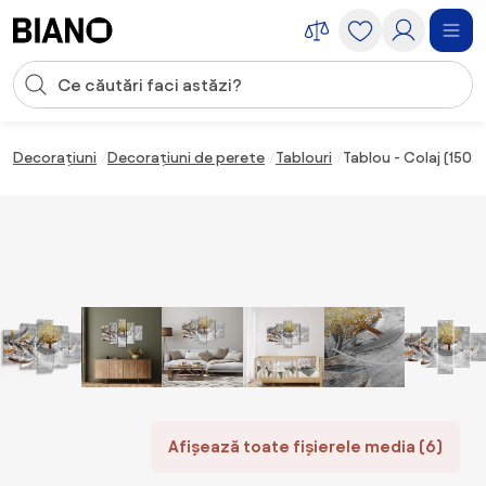
Sari peste navigare, accesează conținutul
Introducerea căutării
Sari peste conținut, mergi la subsol
Decorațiuni
Decorațiuni de perete
Tablouri
Tablou - Colaj (150x
Afișează toate fișierele media (6)