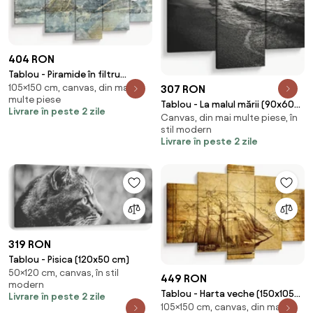
404 RON
Tablou - Piramide în filtru
105×150 cm, canvas, din mai
307 RON
albastru (150x105 cm)
multe piese
Tablou - La malul mării (90x60
Livrare în peste 2 zile
Canvas, din mai multe piese, în
cm)
stil modern
Livrare în peste 2 zile
319 RON
Tablou - Pisica (120x50 cm)
50×120 cm, canvas, în stil
449 RON
modern
Tablou - Harta veche (150x105
Livrare în peste 2 zile
105×150 cm, canvas, din mai
cm)