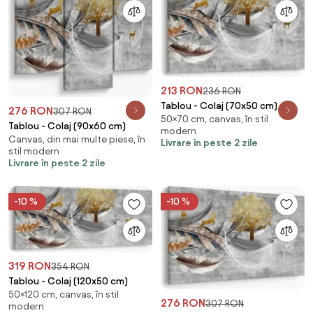
213 RON
236 RON
Tablou - Colaj (70x50 cm)
276 RON
307 RON
50×70 cm, canvas, în stil
Tablou - Colaj (90x60 cm)
modern
Canvas, din mai multe piese, în
Livrare în peste 2 zile
stil modern
Livrare în peste 2 zile
-10 %
-10 %
319 RON
354 RON
Tablou - Colaj (120x50 cm)
50×120 cm, canvas, în stil
276 RON
307 RON
modern