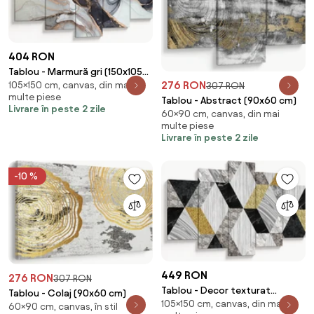
404 RON
Tablou - Marmură gri (150x105
276 RON
105×150 cm, canvas, din mai
cm)
307 RON
multe piese
Tablou - Abstract (90x60 cm)
Livrare în peste 2 zile
60×90 cm, canvas, din mai
multe piese
Livrare în peste 2 zile
-10 %
449 RON
276 RON
307 RON
Tablou - Decor texturat
Tablou - Colaj (90x60 cm)
105×150 cm, canvas, din mai
(150x105 cm)
60×90 cm, canvas, în stil