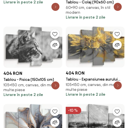
Livrare în peste 2 zile
Tablou - Colaj (90x60 cm)
60×90 cm, canvas, în stil
modern
Livrare în peste 2 zile
404 RON
404 RON
Tablou - Expansiunea aurului
Tablou - Pisica (150x105 cm)
105×150 cm, canvas, din mai
(150x105 cm)
105×150 cm, canvas, din mai
multe piese
multe piese
Livrare în peste 2 zile
Livrare în peste 2 zile
-10 %