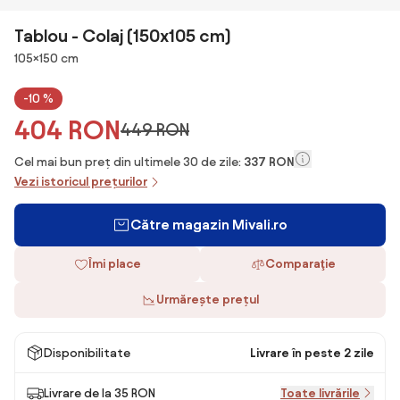
Tablou - Colaj (150x105 cm)
Dimensiuni
105×150 cm
-10 %
404 RON
449 RON
Cel mai bun preț din ultimele 30 de zile:
337 RON
Vezi istoricul prețurilor
Către magazin Mivali.ro
Îmi place
Comparaţie
Urmărește prețul
Disponibilitate
Livrare în peste 2 zile
Livrare de la 35 RON
Toate livrările