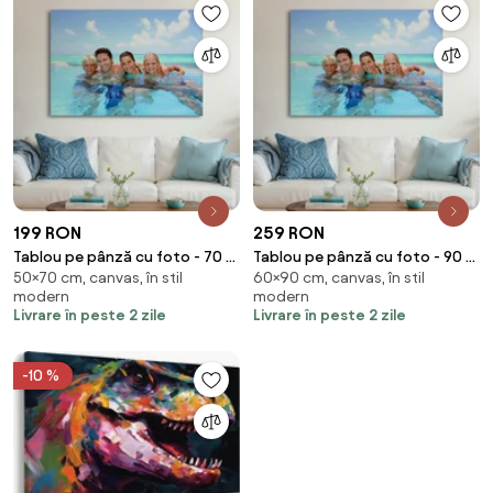
199 RON
259 RON
Tablou pe pânză cu foto - 70 x
Tablou pe pânză cu foto - 90 x
50×70 cm, canvas, în stil
60×90 cm, canvas, în stil
50 cm (70x50 cm)
60 cm (90x60 cm)
modern
modern
Livrare în peste 2 zile
Livrare în peste 2 zile
-10 %