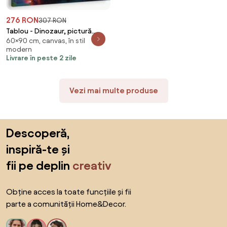
276 RON
307 RON
Tablou - Dinozaur, pictură
60×90 cm, canvas, în stil
(90x60 cm)
modern
Livrare în peste 2 zile
Vezi mai multe produse
Sari peste subsol, revino la începutul paginii
Descoperă,
inspiră-te și
fii pe deplin
creativ
Obține acces la toate funcțiile și fii
parte a comunității Home&Decor.