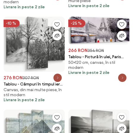
multe piese
modern
Livrare în peste 2 zile
Livrare în peste 2 zile
-10 %
-25 %
266 RON
354 RON
Tablou - Pictură în ulei, Paris
50×120 cm, canvas, în stil
(120x50 cm)
modern
Livrare în peste 2 zile
276 RON
307 RON
Tablou - Câmpuri în timpul iernii
Canvas, din mai multe piese, în
(90x60 cm)
stil modern
Livrare în peste 2 zile