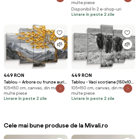
multe piese
Disponibil în 2 e-shop-uri
Livrare în peste 2 zile
449 RON
449 RON
Tablou – Arbore cu frunze aurii
Tablou - Vaci scoțiene (150x105
105×150 cm, canvas, din mai
105×150 cm, canvas, din mai
(150x105 cm)
cm)
multe piese
multe piese
Livrare în peste 2 zile
Livrare în peste 2 zile
Cele mai bune produse de la Mivali.ro