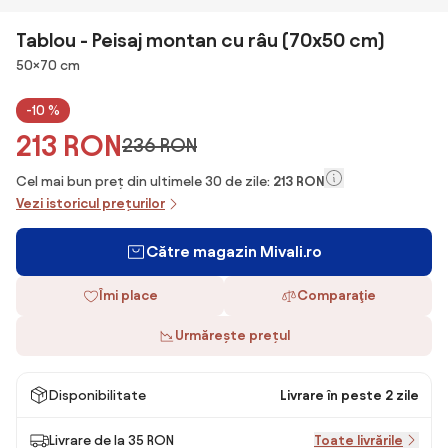
Tablou - Peisaj montan cu râu (70x50 cm)
Dimensiuni
50×70 cm
-10 %
213 RON
236 RON
Cel mai bun preț din ultimele 30 de zile:
213 RON
Vezi istoricul prețurilor
Către magazin Mivali.ro
Îmi place
Comparaţie
Urmărește prețul
Disponibilitate
Livrare în peste 2 zile
Livrare de la 35 RON
Toate livrările