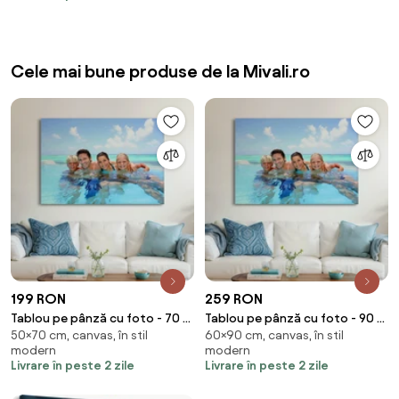
Cele mai bune produse de la Mivali.ro
199 RON
259 RON
Tablou pe pânză cu foto - 70 x
Tablou pe pânză cu foto - 90 x
50×70 cm, canvas, în stil
60×90 cm, canvas, în stil
50 cm (70x50 cm)
60 cm (90x60 cm)
modern
modern
Livrare în peste 2 zile
Livrare în peste 2 zile