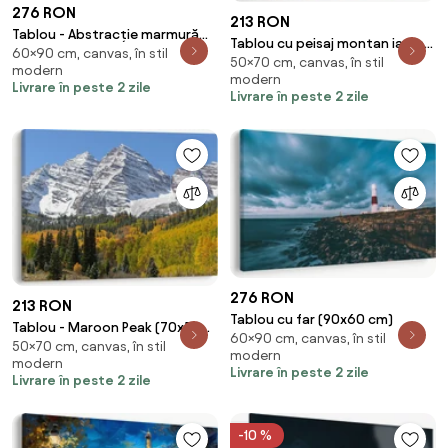
276 RON
213 RON
Tablou - Abstracție marmură
Tablou cu peisaj montan iarna
60×90 cm, canvas, în stil
albastră (90x60 cm)
50×70 cm, canvas, în stil
(70x50 cm)
modern
modern
Livrare în peste 2 zile
Livrare în peste 2 zile
276 RON
213 RON
Tablou cu far (90x60 cm)
Tablou - Maroon Peak (70x50
60×90 cm, canvas, în stil
50×70 cm, canvas, în stil
cm)
modern
modern
Livrare în peste 2 zile
Livrare în peste 2 zile
-10 %