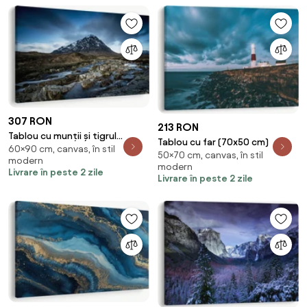
307 RON
213 RON
Tablou cu munții și tigrul
Tablou cu far (70x50 cm)
60×90 cm, canvas, în stil
(90x60 cm)
50×70 cm, canvas, în stil
modern
modern
Livrare în peste 2 zile
Livrare în peste 2 zile