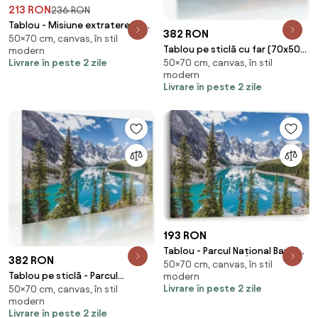
213 RON
236 RON
Tablou - Misiune extraterestră
382 RON
50×70 cm, canvas, în stil
(70x50 cm)
Tablou pe sticlă cu far (70x50
modern
Livrare în peste 2 zile
50×70 cm, canvas, în stil
cm)
modern
Livrare în peste 2 zile
193 RON
Tablou - Parcul Național Banff
382 RON
50×70 cm, canvas, în stil
(70x50 cm)
Tablou pe sticlă - Parcul
modern
Livrare în peste 2 zile
50×70 cm, canvas, în stil
Național Banff (70x50 cm)
modern
Livrare în peste 2 zile