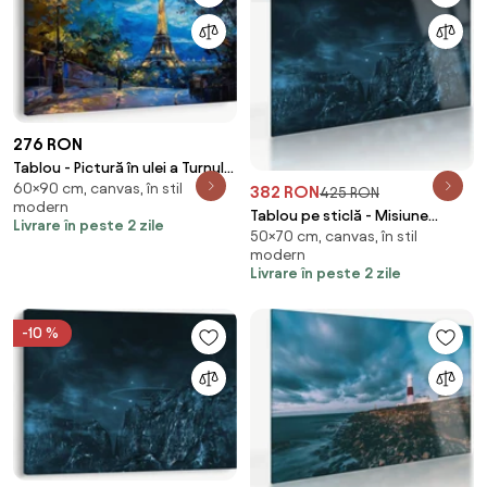
276 RON
Tablou - Pictură în ulei a Turnului
60×90 cm, canvas, în stil
Eiffel (90x60 cm)
382 RON
425 RON
modern
Tablou pe sticlă - Misiune
Livrare în peste 2 zile
50×70 cm, canvas, în stil
extraterestră (70x50 cm)
modern
Livrare în peste 2 zile
-10 %