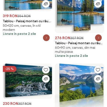
319 RON
354 RON
Tablou - Peisaj montan cu râu
50×120 cm, canvas, în stil
(120x50 cm)
modern
Livrare în peste 2 zile
276 RON
307 RON
Tablou - Peisaj montan cu râu
60×90 cm, canvas, din mai
(90x60 cm)
multe piese
Livrare în peste 2 zile
-25 %
230 RON
307 RON