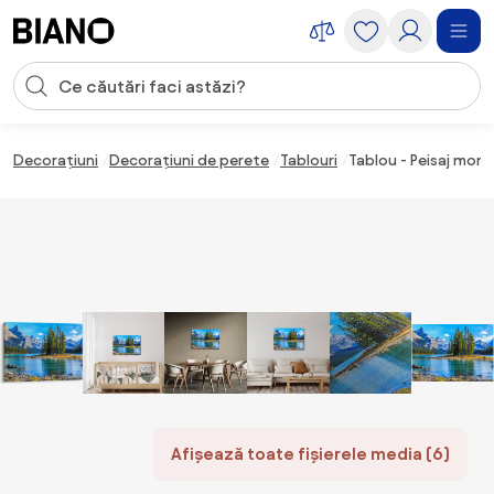
Sari peste navigare, accesează conținutul
Introducerea căutării
Sari peste conținut, mergi la subsol
Decorațiuni
Decorațiuni de perete
Tablouri
Tablou - Peisaj mon
Afișează toate fișierele media (6)