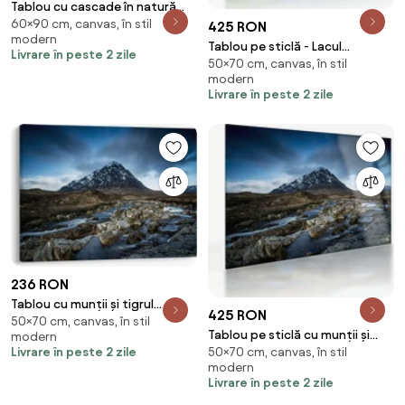
Tablou cu cascade în natură
60×90 cm, canvas, în stil
(90x60 cm)
425 RON
modern
Tablou pe sticlă - Lacul
Livrare în peste 2 zile
50×70 cm, canvas, în stil
Hallstatt, Hallstatt, Austria
modern
(70x50 cm)
Livrare în peste 2 zile
236 RON
Tablou cu munții și tigrul
425 RON
50×70 cm, canvas, în stil
(70x50 cm)
Tablou pe sticlă cu munții și
modern
Livrare în peste 2 zile
50×70 cm, canvas, în stil
tigrul (70x50 cm)
modern
Livrare în peste 2 zile