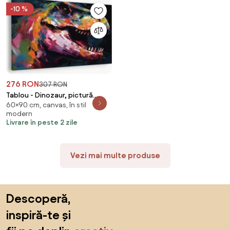
-10 %
276 RON
307 RON
Tablou - Dinozaur, pictură
60×90 cm, canvas, în stil
(90x60 cm)
modern
Livrare în peste 2 zile
Vezi mai multe produse
Sari peste subsol, revino la începutul paginii
Descoperă,
inspiră-te și