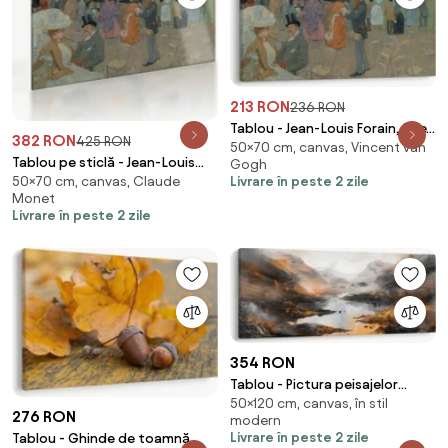
213 RON
236 RON
Tablou - Jean-Louis Forain, The
382 RON
425 RON
50×70 cm, canvas, Vincent van
Races at Longchamp,
Tablou pe sticlă - Jean-Louis
Gogh
reproducere (70x50 cm)
Livrare în peste 2 zile
50×70 cm, canvas, Claude
Forain, The Races at
Monet
Longchamp, reproducere
Livrare în peste 2 zile
(70x50 cm)
354 RON
Tablou - Pictura peisajelor
50×120 cm, canvas, în stil
montane (120x50 cm)
276 RON
modern
Livrare în peste 2 zile
Tablou - Ghinde de toamnă