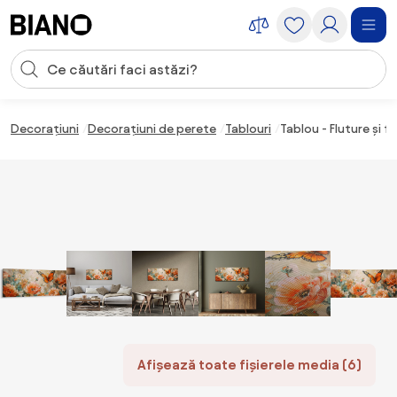
Sari peste navigare, accesează conținutul
Introducerea căutării
Sari peste conținut, mergi la subsol
Decorațiuni
Decorațiuni de perete
Tablouri
Tablou - Fluture și fl
Afișează toate fișierele media (6)