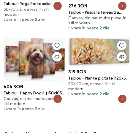
Tablou - Yoga Portocalie
276 RON
50×70 cm, canvas, în stil
(70x50 cm)
Tablou - Pisică la fereastră
modern
Canvas, din mai multe piese, în
(90x60 cm)
Livrare în peste 2 zile
stil modern
Livrare în peste 2 zile
319 RON
Tablou - Plante pictate (120x50
50×120 cm, canvas, în stil
cm)
404 RON
modern
Tablou - Happy Dog II. (150x105
Livrare în peste 2 zile
Canvas, din mai multe piese, în
cm)
stil modern
Livrare în peste 2 zile