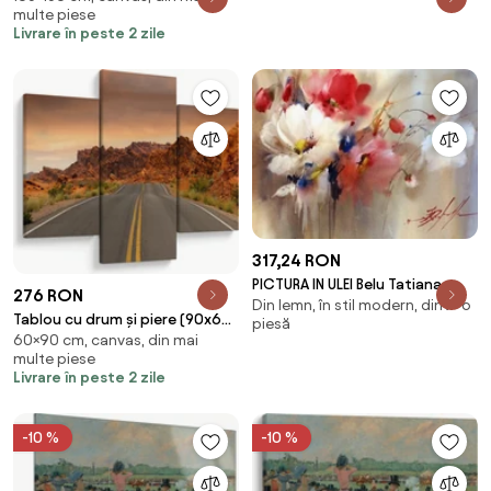
multe piese
Livrare în peste 2 zile
317,24 RON
PICTURA IN ULEI Belu Tatiana -
276 RON
Din lemn, în stil modern, dintr-o
FLORAL - BT-15
Tablou cu drum și piere (90x60
piesă
60×90 cm, canvas, din mai
cm)
multe piese
Livrare în peste 2 zile
-10 %
-10 %