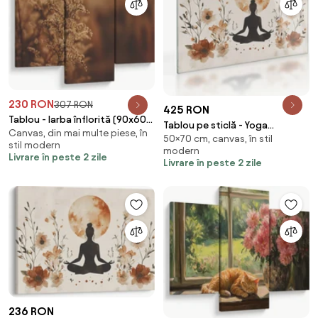
230 RON
307 RON
425 RON
Tablou - Iarba înflorită (90x60
Tablou pe sticlă - Yoga
Canvas, din mai multe piese, în
cm)
50×70 cm, canvas, în stil
Portocalie (70x50 cm)
stil modern
modern
Livrare în peste 2 zile
Livrare în peste 2 zile
236 RON