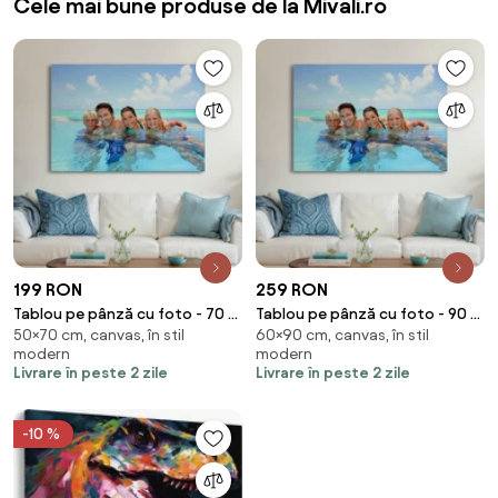
Cele mai bune produse de la Mivali.ro
199 RON
259 RON
Tablou pe pânză cu foto - 70 x
Tablou pe pânză cu foto - 90 x
50×70 cm, canvas, în stil
60×90 cm, canvas, în stil
50 cm (70x50 cm)
60 cm (90x60 cm)
modern
modern
Livrare în peste 2 zile
Livrare în peste 2 zile
-10 %