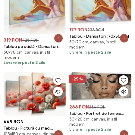
177 RON
236 RON
Tablou - Dansatori (70x50 cm)
319 RON
425 RON
50×70 cm, canvas, în stil
Tablou pe sticlă - Dansatori
modern
Livrare în peste 2 zile
50×70 cm, canvas, în stil
(70x50 cm)
modern
Livrare în peste 2 zile
-25 %
266 RON
354 RON
Tablou - Portret de femeie
50×120 cm, canvas, în stil
(120x50 cm)
449 RON
modern
Tablou - Pictură cu maci
Livrare în peste 2 zile
105×150 cm, canvas, din mai
(150x105 cm)