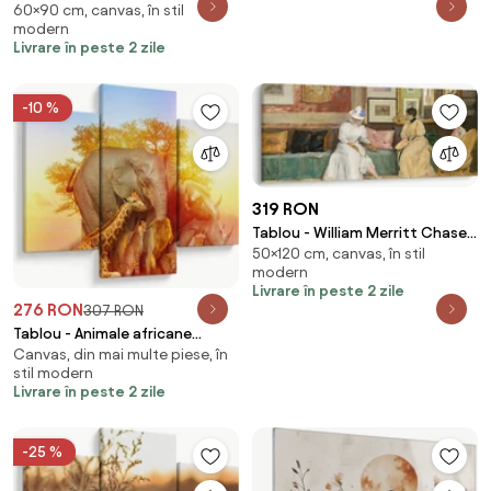
60×90 cm, canvas, în stil
(90x60 cm)
modern
Livrare în peste 2 zile
-10 %
319 RON
Tablou - William Merritt Chase,
50×120 cm, canvas, în stil
A Friendly Call, reproducere
modern
(120x50 cm)
Livrare în peste 2 zile
276 RON
307 RON
Tablou - Animale africane
Canvas, din mai multe piese, în
(90x60 cm)
stil modern
Livrare în peste 2 zile
-25 %