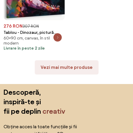
276 RON
307 RON
Tablou - Dinozaur, pictură
60×90 cm, canvas, în stil
(90x60 cm)
modern
Livrare în peste 2 zile
Vezi mai multe produse
Sari peste subsol, revino la începutul paginii
Descoperă,
inspiră-te și
fii pe deplin
creativ
Obține acces la toate funcțiile și fii