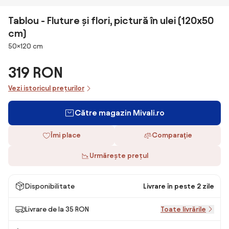
Tablou - Fluture și flori, pictură în ulei (120x50
cm)
Dimensiuni
50×120 cm
319 RON
Vezi istoricul prețurilor
Către magazin Mivali.ro
Îmi place
Comparaţie
Urmărește prețul
Disponibilitate
Livrare în peste 2 zile
Livrare de la 35 RON
Toate livrările