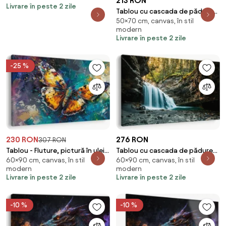
213 RON
Livrare în peste 2 zile
Tablou cu cascada de pădure
50×70 cm, canvas, în stil
(70x50 cm)
modern
Livrare în peste 2 zile
-25 %
230 RON
276 RON
307 RON
Tablou - Fluture, pictură în ulei
Tablou cu cascada de pădure
60×90 cm, canvas, în stil
60×90 cm, canvas, în stil
(90x60 cm)
(90x60 cm)
modern
modern
Livrare în peste 2 zile
Livrare în peste 2 zile
-10 %
-10 %