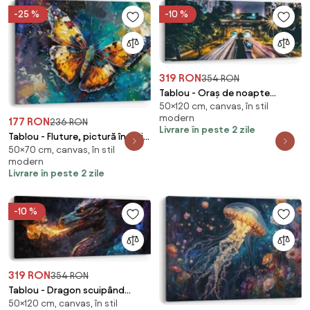
-25 %
-10 %
319 RON
354 RON
Tablou - Oraș de noapte
50×120 cm, canvas, în stil
(120x50 cm)
modern
177 RON
236 RON
Livrare în peste 2 zile
Tablou - Fluture, pictură în ulei
50×70 cm, canvas, în stil
(70x50 cm)
modern
Livrare în peste 2 zile
-10 %
319 RON
354 RON
Tablou - Dragon scuipând
50×120 cm, canvas, în stil
flăcări (120x50 cm)