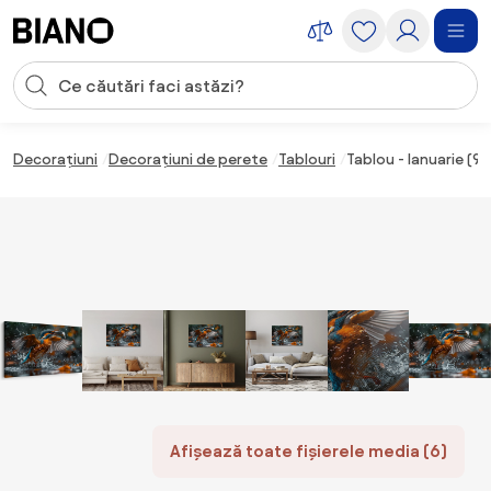
Sari peste navigare, accesează conținutul
Introducerea căutării
Sari peste conținut, mergi la subsol
Decorațiuni
Decorațiuni de perete
Tablouri
Tablou - Ianuarie (
Afișează toate fișierele media (6)