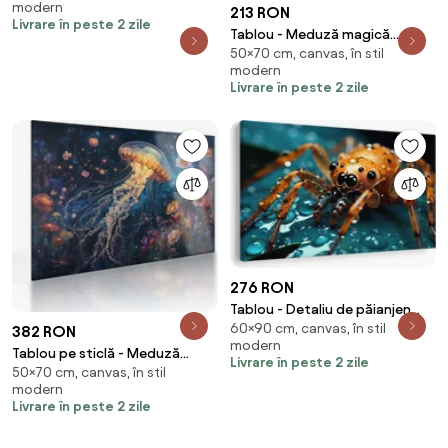
modern
213 RON
Livrare în peste 2 zile
Tablou - Meduză magică
50×70 cm, canvas, în stil
(70x50 cm)
modern
Livrare în peste 2 zile
276 RON
Tablou - Detaliu de păianjen
60×90 cm, canvas, în stil
(90x60 cm)
382 RON
modern
Tablou pe sticlă - Meduză
Livrare în peste 2 zile
50×70 cm, canvas, în stil
magică (70x50 cm)
modern
Livrare în peste 2 zile