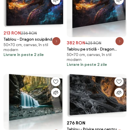
213 RON
236 RON
Tablou - Dragon scuipând
382 RON
425 RON
50×70 cm, canvas, în stil
flăcări (70x50 cm)
Tablou pe sticlă - Dragon
modern
Livrare în peste 2 zile
50×70 cm, canvas, în stil
scuipând flăcări (70x50 cm)
modern
Livrare în peste 2 zile
276 RON
Tablou - Privire spre centru