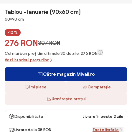
Tablou - Ianuarie (90x60 cm)
Dimensiuni
60×90 cm
-10 %
276 RON
307 RON
Cel mai bun preț din ultimele 30 de zile:
276 RON
Vezi istoricul prețurilor
Către magazin Mivali.ro
Îmi place
Comparaţie
Urmărește prețul
Disponibilitate
Livrare în peste 2 zile
Livrare de la 35 RON
Toate livrările