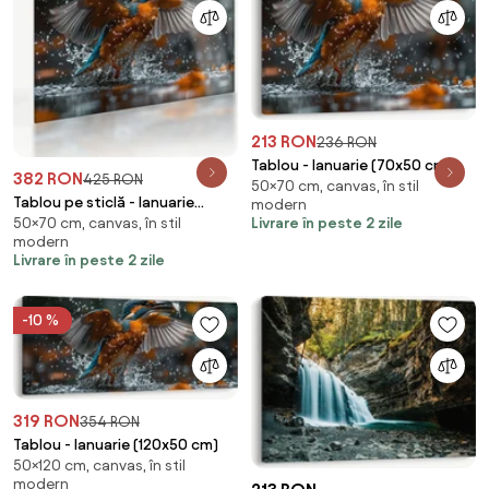
213 RON
236 RON
Tablou - Ianuarie (70x50 cm)
382 RON
425 RON
50×70 cm, canvas, în stil
Tablou pe sticlă - Ianuarie
modern
Livrare în peste 2 zile
50×70 cm, canvas, în stil
(70x50 cm)
modern
Livrare în peste 2 zile
-10 %
319 RON
354 RON
Tablou - Ianuarie (120x50 cm)
50×120 cm, canvas, în stil
modern