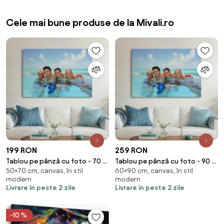
Cele mai bune produse de la Mivali.ro
199 RON
259 RON
Tablou pe pânză cu foto - 70 x
Tablou pe pânză cu foto - 90 x
50×70 cm, canvas, în stil
60×90 cm, canvas, în stil
50 cm (70x50 cm)
60 cm (90x60 cm)
modern
modern
Livrare în peste 2 zile
Livrare în peste 2 zile
-10 %