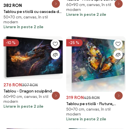
60×90 cm, canvas, în stil
(90x60 cm)
382 RON
modern
Tablou pe sticlă cu cascada de
Livrare în peste 2 zile
50×70 cm, canvas, în stil
pădure (70x50 cm)
modern
Livrare în peste 2 zile
-10 %
-25 %
276 RON
307 RON
Tablou - Dragon scuipând
60×90 cm, canvas, în stil
flăcări (90x60 cm)
319 RON
425 RON
modern
Tablou pe sticlă - Fluture,
Livrare în peste 2 zile
50×70 cm, canvas, în stil
pictură în ulei (70x50 cm)
modern
Livrare în peste 2 zile