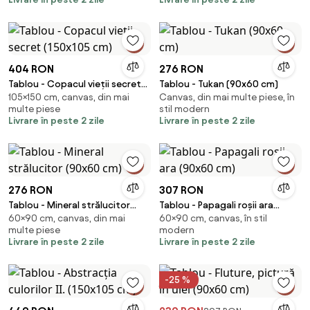
404 RON
276 RON
Tablou - Copacul vieții secret
Tablou - Tukan (90x60 cm)
105×150 cm, canvas, din mai
Canvas, din mai multe piese, în
(150x105 cm)
multe piese
stil modern
Livrare în peste 2 zile
Livrare în peste 2 zile
276 RON
307 RON
Tablou - Mineral strălucitor
Tablou - Papagali roșii ara
60×90 cm, canvas, din mai
60×90 cm, canvas, în stil
(90x60 cm)
(90x60 cm)
multe piese
modern
Livrare în peste 2 zile
Livrare în peste 2 zile
-25 %