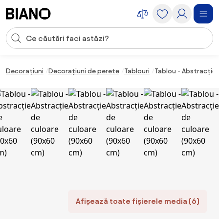
Sari peste navigare, accesează conținutul
Introducerea căutării
Sari peste conținut, mergi la subsol
Decorațiuni
Decorațiuni de perete
Tablouri
Tablou - Abstracție
Afișează toate fișierele media (6)