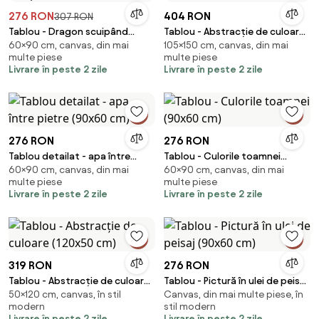
276 RON
404 RON
307 RON
Tablou - Dragon scuipând
Tablou - Abstracție de culoare
60×90 cm, canvas, din mai
105×150 cm, canvas, din mai
flăcări (90x60 cm)
(150x105 cm)
multe piese
multe piese
Livrare în peste 2 zile
Livrare în peste 2 zile
276 RON
276 RON
Tablou detailat - apa între
Tablou - Culorile toamnei
60×90 cm, canvas, din mai
60×90 cm, canvas, din mai
pietre (90x60 cm)
(90x60 cm)
multe piese
multe piese
Livrare în peste 2 zile
Livrare în peste 2 zile
319 RON
276 RON
Tablou - Abstracție de culoare
Tablou - Pictură în ulei de peisaj
50×120 cm, canvas, în stil
Canvas, din mai multe piese, în
(120x50 cm)
(90x60 cm)
modern
stil modern
Livrare în peste 2 zile
Livrare în peste 2 zile