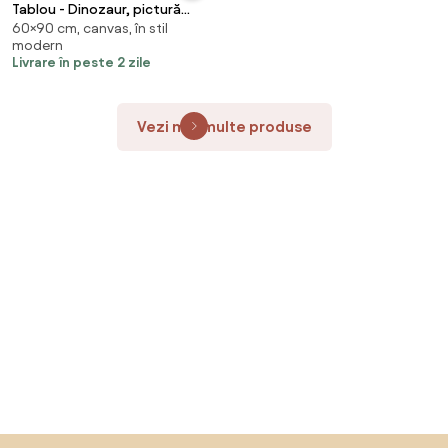
Tablou - Dinozaur, pictură
60×90 cm, canvas, în stil
(90x60 cm)
modern
Livrare în peste 2 zile
Vezi mai multe produse
Sari peste subsol, revino la începutul paginii