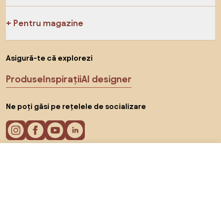
Pentru magazine
Asigură-te că explorezi
Produse
Inspirații
AI designer
Ne poți găsi pe rețelele de socializare
276 RON
Către magazin
Cookie-uri
Politica de confidențialitate
Termeni de utilizare
Alege țara
© 2026 Biano s.r.o.