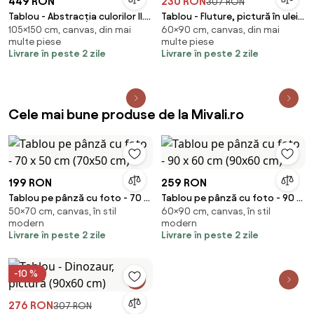
449 RON
230 RON
307 RON
Tablou - Abstracția culorilor II.
Tablou - Fluture, pictură în ulei
105×150 cm, canvas, din mai
60×90 cm, canvas, din mai
(150x105 cm)
(90x60 cm)
multe piese
multe piese
Livrare în peste 2 zile
Livrare în peste 2 zile
Cele mai bune produse de la Mivali.ro
199 RON
259 RON
Tablou pe pânză cu foto - 70 x
Tablou pe pânză cu foto - 90 x
50×70 cm, canvas, în stil
60×90 cm, canvas, în stil
50 cm (70x50 cm)
60 cm (90x60 cm)
modern
modern
Livrare în peste 2 zile
Livrare în peste 2 zile
-10 %
276 RON
307 RON