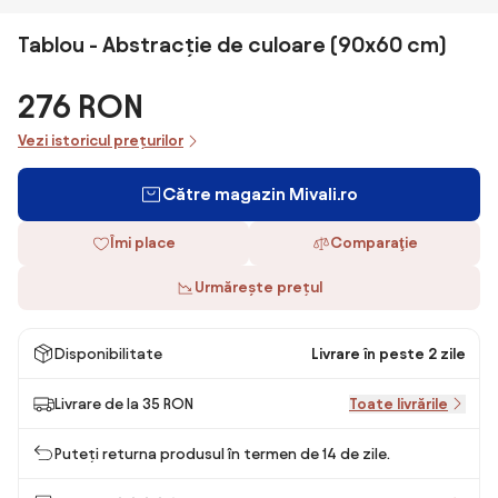
Tablou - Abstracție de culoare (90x60 cm)
276 RON
Vezi istoricul prețurilor
Către magazin Mivali.ro
Îmi place
Comparaţie
Urmărește prețul
Disponibilitate
Livrare în peste 2 zile
Livrare de la 35 RON
Toate livrările
Puteți returna produsul în termen de 14 de zile.