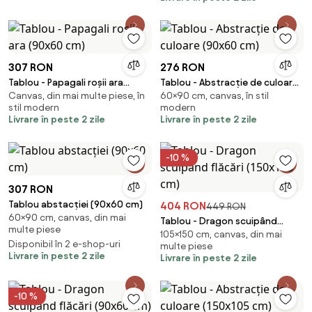
307 RON
276 RON
Tablou - Papagali roșii ara
Tablou - Abstracție de culoare
Canvas, din mai multe piese, în
60×90 cm, canvas, în stil
(90x60 cm)
(90x60 cm)
stil modern
modern
Livrare în peste 2 zile
Livrare în peste 2 zile
-10 %
307 RON
Tablou abstacției (90x60 cm)
404 RON
449 RON
60×90 cm, canvas, din mai
Tablou - Dragon scuipând
multe piese
105×150 cm, canvas, din mai
flăcări (150x105 cm)
Disponibil în 2 e-shop-uri
multe piese
Livrare în peste 2 zile
Livrare în peste 2 zile
-10 %