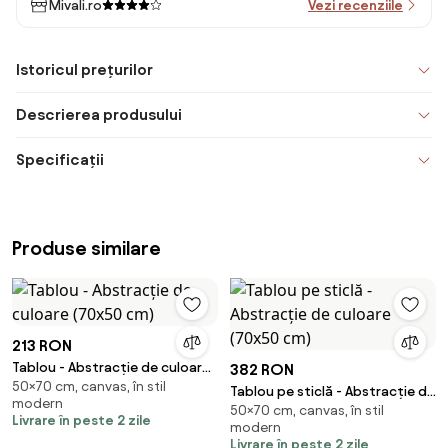
Mivali.ro
Vezi recenziile
Istoricul prețurilor
Descrierea produsului
Specificații
Produse similare
213 RON
Tablou - Abstracție de culoare
382 RON
50×70 cm, canvas, în stil
(70x50 cm)
Tablou pe sticlă - Abstracție de
modern
50×70 cm, canvas, în stil
culoare (70x50 cm)
Livrare în peste 2 zile
modern
Livrare în peste 2 zile