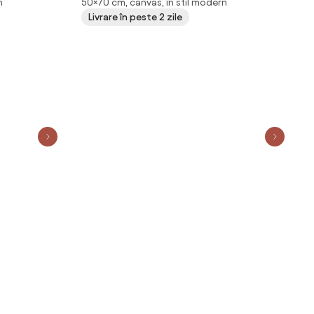
n
50×70 cm, canvas, în stil modern
cm)
Livrare în peste 2 zile