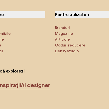
no
Pentru utilizatori
Branduri
onibile
Magazine
ne
Articole
a
Coduri reducere
ci
Densy Studio
că explorezi
Inspirații
AI designer