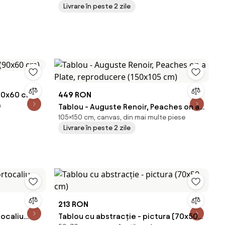
Livrare în peste 2 zile
(90x60 cm)
449 RON
n
Tablou - Auguste Renoir, Peaches on a
105×150 cm, canvas, din mai multe piese
Plate, reproducere (150x105 cm)
Livrare în peste 2 zile
213 RON
tocaliu
Tablou cu abstracție - pictura (70x50