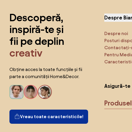
Sari peste subsol, revino la începutul paginii
Descoperă,
Despre Bia
inspiră-te și
Despre noi
fii pe deplin
Posturi disp
Contactați-
creativ
Pentru Medi
Caracteristi
Obține acces la toate funcțiile și fii
parte a comunității Home&Decor.
Asigură-te 
Produse
Vreau toate caracteristicile!