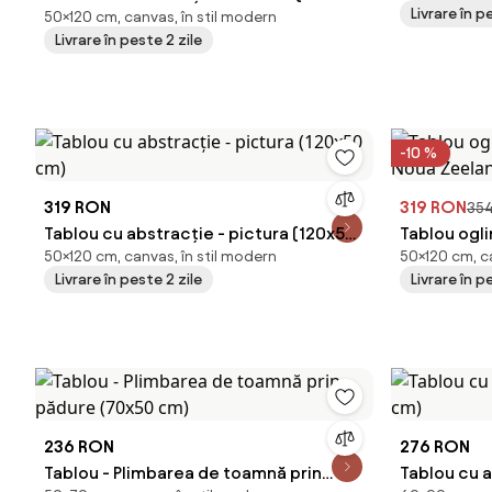
Livrare în p
50×120 cm, canvas, în stil modern
cm)
Livrare în peste 2 zile
-10 %
319 RON
319 RON
35
Tablou cu abstracție - pictura (120x50
Tablou ogli
50×120 cm, canvas, în stil modern
50×120 cm, ca
cm)
Noua Zeela
Livrare în peste 2 zile
Livrare în p
236 RON
276 RON
Tablou - Plimbarea de toamnă prin
Tablou cu a