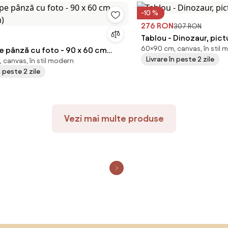
-10 %
276 RON
307 RON
Tablou - Dinozaur, pic
60×90 cm, canvas, în stil 
nză cu foto - 90 x 60 cm
Livrare în peste 2 zile
 canvas, în stil modern
cm)
n peste 2 zile
Vezi mai multe produse