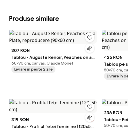
Produse similare
307 RON
Tablou - Auguste Renoir, Peaches on a
425 RON
60×90 cm, canvas, Claude Monet
Plate, reproducere (90x60 cm)
Tablou pe s
Livrare în peste 2 zile
50×70 cm, ca
Peaches on a Plate, repro
Livrare în p
(70x50 cm
236 RON
319 RON
Tablou - P
50×70 cm, ca
Tablou - Profilul feței feminine (120x50