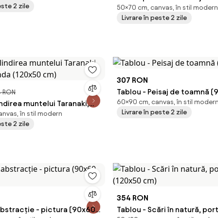
este 2 zile
50×70 cm, canvas, în stil modern
(70x50 cm)
Livrare în peste 2 zile
307 RON
Tablou - Peisaj de toamnă 
4 RON
60×90 cm, canvas, în stil moder
ndirea muntelui Taranaki,
Livrare în peste 2 zile
nvas, în stil modern
nda (120x50 cm)
este 2 zile
354 RON
bstracție - pictura (90x60
Tablou - Scări în natură, por