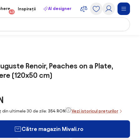
chere
AI designer
Inspirații
43
Auguste Renoir, Peaches on a Plate,
ere (120x50 cm)
N
 din ultimele 30 de zile:
354 RON
Vezi istoricul prețurilor
Către magazin Mivali.ro