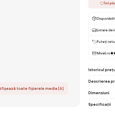
Îmi pl
Disponibil
Livrare de 
Puteți retu
Mivali.ro
Istoricul prețu
Descrierea pr
Afișează toate fișierele media (6)
Dimensiuni
Specificații