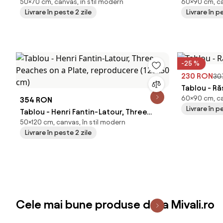
50×70 cm, canvas, în stil modern
60×90 cm, ca
pădure (70x50 cm)
cm)
Livrare în peste 2 zile
Livrare în p
-25 %
230 RON
30
Tablou - R
60×90 cm, ca
354 RON
Livrare în p
Tablou - Henri Fantin-Latour, Three
50×120 cm, canvas, în stil modern
Peaches on a Plate, reproducere
Livrare în peste 2 zile
(120x50 cm)
Cele mai bune produse de la Mivali.ro