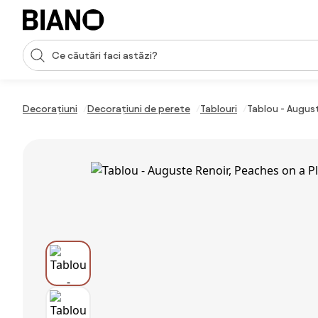
Sari peste navigare, accesează conținutul
Introducerea căutării
Sari peste conținut, mergi la subsol
Decorațiuni
Decorațiuni de perete
Tablouri
Tablou - August