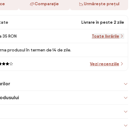
ace
Comparaţie
Urmărește prețul
itate
Livrare în peste 2 zile
la 35 RON
Toate livrările
rna produsul în termen de 14 de zile.
Vezi recenziile
rilor
odusului