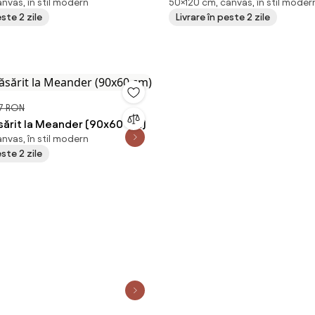
nvas, în stil modern
50×120 cm, canvas, în stil moder
(120x50 cm)
este 2 zile
Livrare în peste 2 zile
7 RON
ăsărit la Meander (90x60 cm)
nvas, în stil modern
este 2 zile