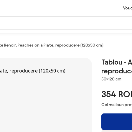
Vou
e Renoir, Peaches on a Plate, reproducere (120x50 cm)
Tablou - 
reproduc
Dimensiuni
50×120 cm
354 RO
Cel mai bun preț