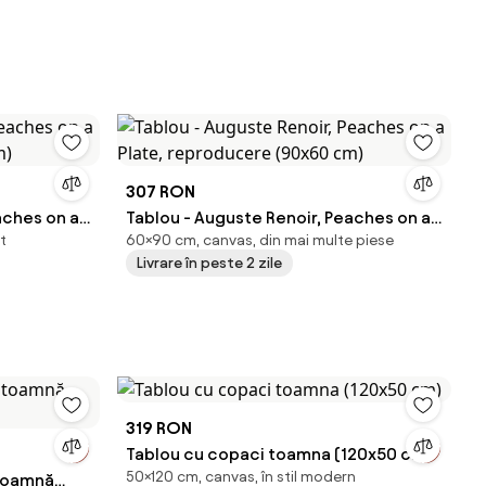
307 RON
aches on a
Tablou - Auguste Renoir, Peaches on a
t
60×90 cm, canvas, din mai multe piese
cm)
Plate, reproducere (90x60 cm)
Livrare în peste 2 zile
319 RON
Tablou cu copaci toamna (120x50 cm)
50×120 cm, canvas, în stil modern
 toamnă