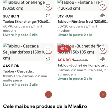
307 RON
319 RON
Tablou Stionehenge (90x60
Tablou - Fântâna Trevi (120x50
60×90 cm, canvas, în stil
50×120 cm, canvas, în stil
cm)
cm)
modern
modern
Livrare în peste 2 zile
Livrare în peste 2 zile
-10 %
404 RON
449 RON
Tablou -Buchet de flori pictat
449 RON
Canvas, din mai multe piese, în
(150x105 cm)
Tablou - Cascada
stil modern
105×150 cm, canvas, din mai
Seljalandsfoss (150x105 cm)
Livrare în peste 2 zile
multe piese
Livrare în peste 2 zile
Cele mai bune produse de la Mivali.ro