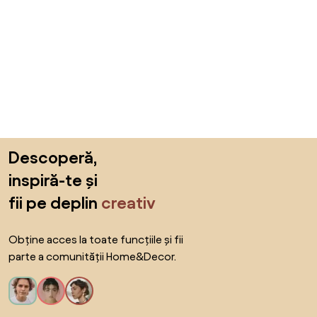
Sari peste subsol, revino la începutul paginii
Descoperă,
inspiră-te și
fii pe deplin
creativ
Obține acces la toate funcțiile și fii
parte a comunității Home&Decor.