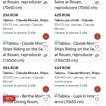
236 RON
425 RON
Tablou - Claude Monet, Ships
Tablou pe sticlă - Claude
50×70 cm, canvas, Claude
50×70 cm, canvas, Claude
Riding on the Seine at Rouen,
Monet, Ships Riding on the
Monet
Monet
reproducere (70x50 cm)
Seine at Rouen, reproducere
Livrare în peste 2 zile
Livrare în peste 2 zile
(70x50 cm)
354 RON
449 RON
Tablou - Claude Monet, Ships
Tablou - Claude Monet, Ships
50×120 cm, canvas, Claude
105×150 cm, canvas, din mai
Riding on the Seine at Rouen,
Riding on the Seine at Rouen,
Monet
multe piese
reproducere (120x50 cm)
reproducere (150x105 cm)
Livrare în peste 2 zile
Livrare în peste 2 zile
-10 %