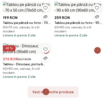
199 RON
259 RON
Tablou pe pânză cu foto - 70 x
Tablou pe pânză cu foto - 90 x
50×70 cm, canvas, în stil
60×90 cm, canvas, în stil
50 cm (70x50 cm)
60 cm (90x60 cm)
modern
modern
Livrare în peste 2 zile
Livrare în peste 2 zile
-10 %
276 RON
307 RON
Tablou - Dinozaur, pictură
60×90 cm, canvas, în stil
(90x60 cm)
modern
Livrare în peste 2 zile
Vezi mai multe produse