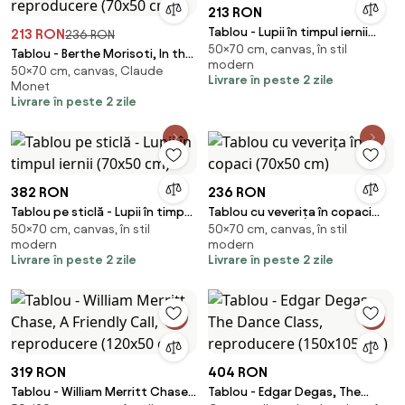
213 RON
Tablou - Lupii în timpul iernii
213 RON
236 RON
50×70 cm, canvas, în stil
(70x50 cm)
Tablou - Berthe Morisoti, In the
modern
50×70 cm, canvas, Claude
Dining Room, reproducere
Livrare în peste 2 zile
Monet
(70x50 cm)
Livrare în peste 2 zile
382 RON
236 RON
Tablou pe sticlă - Lupii în timpul
Tablou cu veverița în copaci
50×70 cm, canvas, în stil
50×70 cm, canvas, în stil
iernii (70x50 cm)
(70x50 cm)
modern
modern
Livrare în peste 2 zile
Livrare în peste 2 zile
319 RON
404 RON
Tablou - William Merritt Chase,
Tablou - Edgar Degas, The