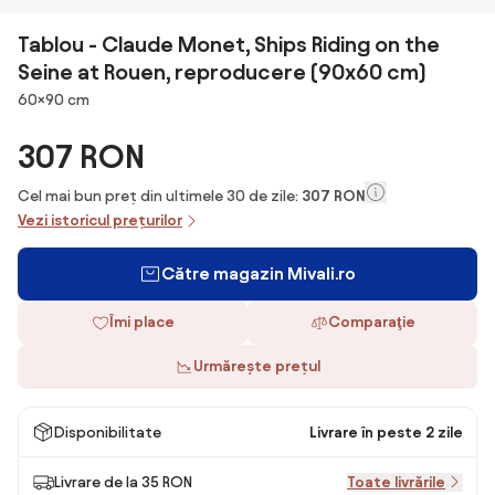
Tablou - Claude Monet, Ships Riding on the
Seine at Rouen, reproducere (90x60 cm)
Dimensiuni
60×90 cm
307 RON
Cel mai bun preț din ultimele 30 de zile:
307 RON
Vezi istoricul prețurilor
Către magazin Mivali.ro
Îmi place
Comparaţie
Urmărește prețul
Disponibilitate
Livrare în peste 2 zile
Livrare de la 35 RON
Toate livrările