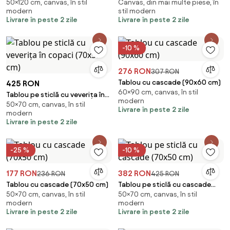
50×120 cm, canvas, în stil
Canvas, din mai multe piese, în
A Friendly Call, reproducere
Dance Class, reproducere
modern
stil modern
(120x50 cm)
(150x105 cm)
Livrare în peste 2 zile
Livrare în peste 2 zile
-10 %
276 RON
307 RON
Tablou cu cascade (90x60 cm)
425 RON
60×90 cm, canvas, în stil
Tablou pe sticlă cu veverița în
modern
50×70 cm, canvas, în stil
copaci (70x50 cm)
Livrare în peste 2 zile
modern
Livrare în peste 2 zile
-25 %
-10 %
177 RON
382 RON
236 RON
425 RON
Tablou cu cascade (70x50 cm)
Tablou pe sticlă cu cascade
50×70 cm, canvas, în stil
50×70 cm, canvas, în stil
(70x50 cm)
modern
modern
Livrare în peste 2 zile
Livrare în peste 2 zile