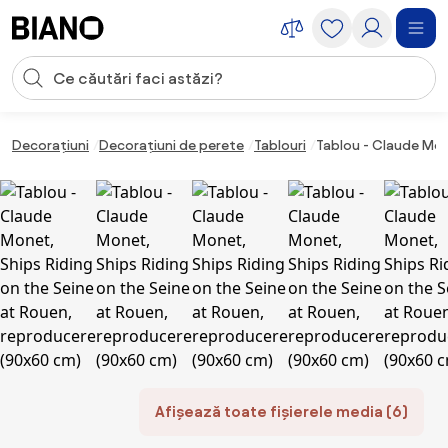
Sari peste navigare, accesează conținutul
Introducerea căutării
Sari peste conținut, mergi la subsol
Decorațiuni
Decorațiuni de perete
Tablouri
Tablou - Claude Mon
Afișează toate fișierele media (6)