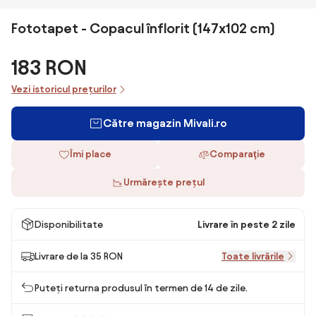
Fototapet - Copacul înflorit (147x102 cm)
183 RON
Vezi istoricul prețurilor
Către magazin Mivali.ro
Îmi place
Comparaţie
Urmărește prețul
Disponibilitate
Livrare în peste 2 zile
Livrare de la 35 RON
Toate livrările
Puteți returna produsul în termen de 14 de zile.