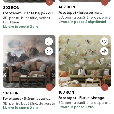
407 RON
203 RON
Fototapet - Iarba pe mal
Fototapet - Plante bej (147x102
3D, pentru bucătărie, de perete
(254x184 cm)
3D, pentru bucătărie, pentru
cm)
Livrare în peste 2 săptămâni
bucătărie
Livrare în peste 2 zile
183 RON
183 RON
Fototapet - Fluturi, vintage
Fototapet - Stânci, acvariu
3D, pentru bucătărie, de perete
(147x102 cm)
3D, pentru bucătărie, de perete
(147x102 cm)
Livrare în peste 2 zile
Livrare în peste 2 zile