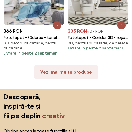
366 RON
305 RON
407 RON
Fototapet - Pădurea - tunel
Fototapet - Coridor 3D - roșu
3D, pentru bucătărie, pentru
3D, pentru bucătărie, de perete
(254x184 cm)
(254x184 cm)
bucătărie
Livrare în peste 2 săptămâni
Livrare în peste 2 săptămâni
Vezi mai multe produse
Sari peste subsol, revino la începutul paginii
Descoperă,
inspiră-te și
fii pe deplin
creativ
Obține acces la toate funcțiile și fii