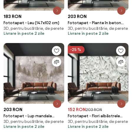
183 RON
203 RON
Fototapet - Leu (147x102 cm)
Fototapet - Plante în beton
3D, pentru bucătărie, de perete
3D, pentru bucătărie, de perete
(147x102 cm)
Livrare în peste 2 zile
Livrare în peste 2 zile
-25 %
203 RON
152 RON
203 RON
Fototapet - Lup mandala
Fototapet - Flori albăstrele
3D, pentru bucătărie, de perete
3D, pentru bucătărie, de perete
(147x102 cm)
albe (147x102 cm)
Livrare în peste 2 zile
Livrare în peste 2 zile