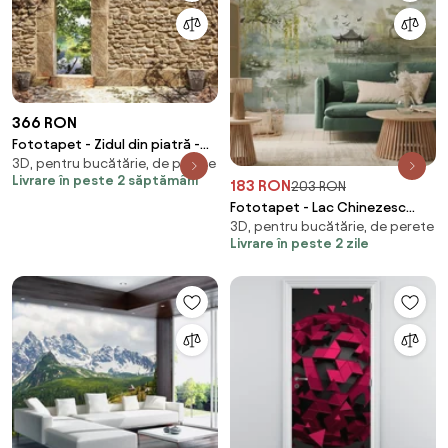
366 RON
Fototapet - Zidul din piatră -
3D, pentru bucătărie, de perete
întare spre pescărie (254x184
Livrare în peste 2 săptămâni
183 RON
cm)
203 RON
Fototapet - Lac Chinezesc
3D, pentru bucătărie, de perete
(147x102 cm)
Livrare în peste 2 zile