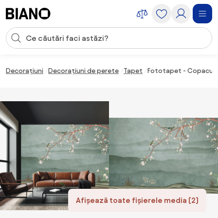
Sari peste navigare, accesează conținutul
Introducerea căutării
Sari peste conținut, mergi la subsol
Decorațiuni
Decorațiuni de perete
Tapet
Fototapet - Copacul în
Afișează toate fișierele media (2)