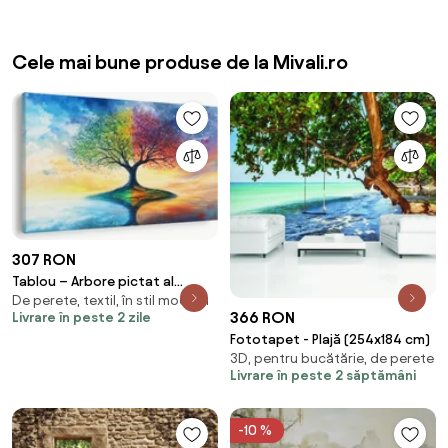
Cele mai bune produse de la Mivali.ro
307 RON
Tablou – Arbore pictat al
De perete, textil, în stil modern
anotimpurilor (90x60 cm)
366 RON
Livrare în peste 2 zile
Fototapet - Plajă (254x184 cm)
3D, pentru bucătărie, de perete
Livrare în peste 2 săptămâni
-10 %