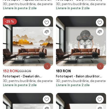
3D, pentru bucătărie, de perete
3D, pentru bucătărie, de perete
vânt (147x102 cm)
Livrare în peste 2 zile
Livrare în peste 2 zile
-25 %
152 RON
183 RON
203 RON
Fototapet - Dealuri din
Fototapet - Balon zburător
3D, pentru bucătărie, de perete
3D, pentru bucătărie, de perete
marmură (147x102 cm)
(147x102 cm)
Livrare în peste 2 zile
Livrare în peste 2 zile