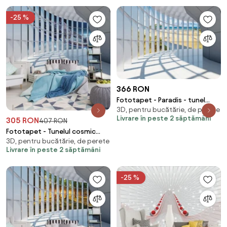
-25 %
366 RON
Fototapet - Paradis - tunel
3D, pentru bucătărie, de perete
(254x184 cm)
Livrare în peste 2 săptămâni
305 RON
407 RON
Fototapet - Tunelul cosmic
3D, pentru bucătărie, de perete
(254x184 cm)
Livrare în peste 2 săptămâni
-25 %