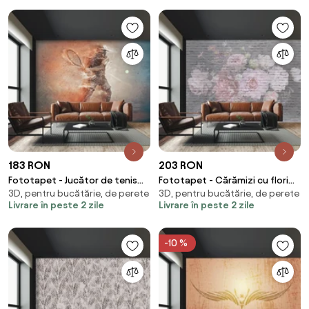
183 RON
203 RON
Fototapet - Jucător de tenis
Fototapet - Cărămizi cu flori
3D, pentru bucătărie, de perete
3D, pentru bucătărie, de perete
(147x102 cm)
(147x102 cm)
Livrare în peste 2 zile
Livrare în peste 2 zile
-10 %