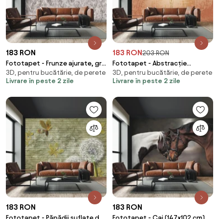
183 RON
183 RON
203 RON
Fototapet - Frunze ajurate, gri
Fototapet - Abstracție
3D, pentru bucătărie, de perete
3D, pentru bucătărie, de perete
(147x102 cm)
angelică (147x102 cm)
Livrare în peste 2 zile
Livrare în peste 2 zile
183 RON
183 RON
Fototapet - Păpădii suflate de
Fototapet - Cai (147x102 cm)