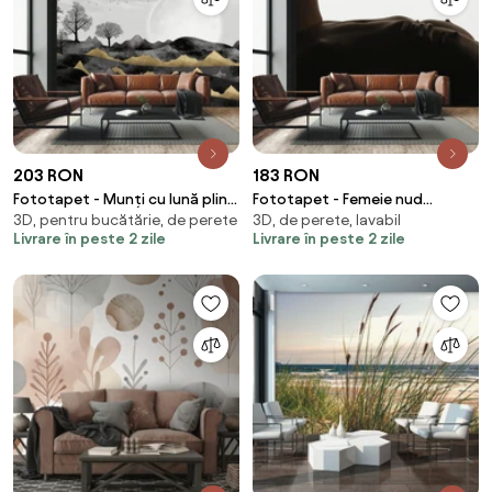
203 RON
183 RON
Fototapet - Munți cu lună plină
Fototapet - Femeie nud
3D, pentru bucătărie, de perete
3D, de perete, lavabil
(147x102 cm)
(147x102 cm)
Livrare în peste 2 zile
Livrare în peste 2 zile