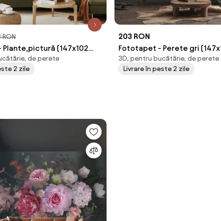
203 RON
3 RON
 Plante,pictură (147x102
Fototapet - Perete gri (147
ucătărie, de perete
3D, pentru bucătărie, de perete
este 2 zile
Livrare în peste 2 zile