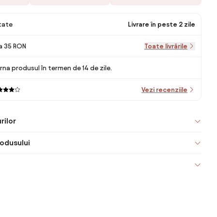
itate
Livrare în peste 2 zile
la 35 RON
Toate livrările
rna produsul în termen de 14 de zile.
Vezi recenziile
rilor
odusului