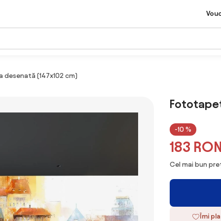
Vou
a desenată (147x102 cm)
Fototapet
-10 %
183 RO
Cel mai bun preț
Îmi pl