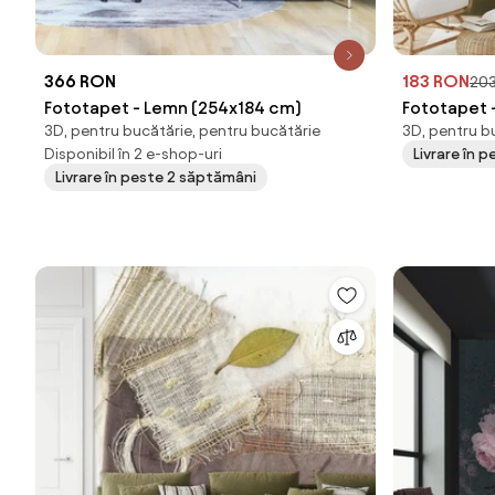
366 RON
183 RON
20
Fototapet - Lemn (254x184 cm)
Fototapet -
3D, pentru bucătărie, pentru bucătărie
3D, pentru b
cm)
Disponibil în 2 e-shop-uri
Livrare în p
Livrare în peste 2 săptămâni