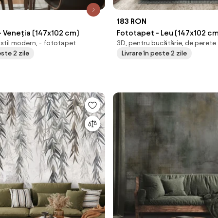
183 RON
- Veneția (147x102 cm)
Fototapet - Leu (147x102 c
 stil modern, - fototapet
3D, pentru bucătărie, de perete
este 2 zile
Livrare în peste 2 zile