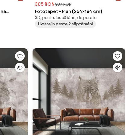
305 RON
407 RON
ină
Fototapet - Pian (254x184 cm)
3D, pentru bucătărie, de perete
Livrare în peste 2 săptămâni