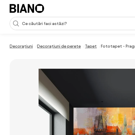
Sari peste navigare, accesează conținutul
Introducerea căutării
Sari peste conținut, mergi la subsol
Decorațiuni
Decorațiuni de perete
Tapet
Fototapet - Prag