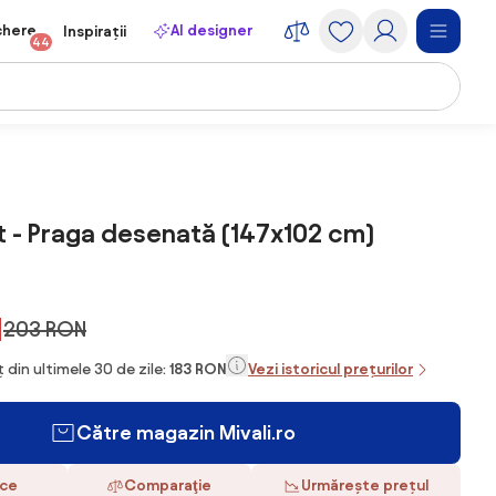
chere
AI designer
Inspirații
44
 - Praga desenată (147x102 cm)
N
203 RON
 din ultimele 30 de zile:
183 RON
Vezi istoricul prețurilor
Către magazin Mivali.ro
ace
Comparaţie
Urmărește prețul