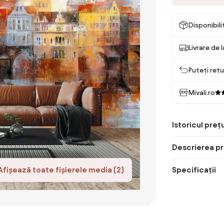
Disponibil
Livrare de 
Puteți retu
Mivali.ro
Istoricul prețu
Descrierea pr
Afișează toate fișierele media (2)
Specificații