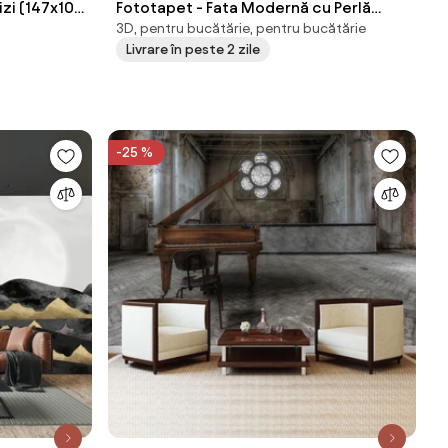
izi (147x102
Fototapet - Fata Modernă cu Perlă
3D, pentru bucătărie, pentru bucătărie
(147x102 cm)
Livrare în peste 2 zile
-25 %