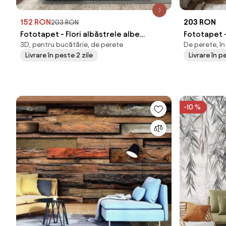
152 RON
203 RON
203 RON
Fototapet - Flori albăstrele albe
Fototapet 
3D, pentru bucătărie, de perete
De perete, în
(147x102 cm)
Livrare în peste 2 zile
Livrare în p
-10 %