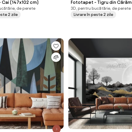
- Cai (147x102 cm)
Fototapet - Tigru din Cărăm
ucătărie, de perete
3D, pentru bucătărie, de perete
cm)
este 2 zile
Livrare în peste 2 zile