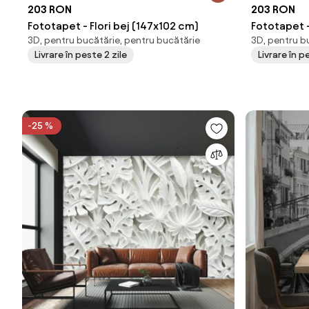
203 RON
203 RON
Fototapet - Flori bej (147x102 cm)
Fototapet 
3D, pentru bucătărie, pentru bucătărie
3D, pentru b
naturală II
Livrare în peste 2 zile
Livrare în p
-25 %