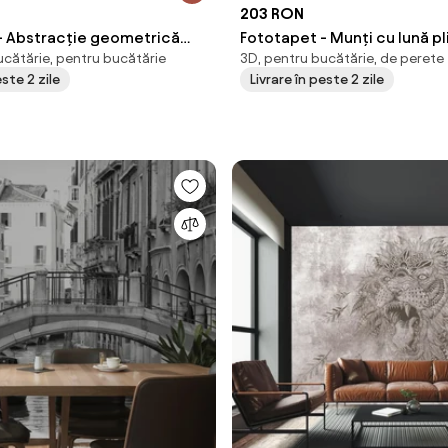
203 RON
- Abstracție geometrică
Fototapet - Munți cu lună pl
ucătărie, pentru bucătărie
3D, pentru bucătărie, de perete
. (147x102 cm)
(147x102 cm)
este 2 zile
Livrare în peste 2 zile