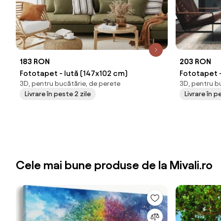
183 RON
203 RON
Fototapet - Iută (147x102 cm)
Fototapet -
3D, pentru bucătărie, de perete
3D, pentru b
cm)
Livrare în peste 2 zile
Livrare în p
Cele mai bune produse de la Mivali.ro