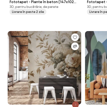
Fototapet - Plante în beton (147x102
Fototapet 
3D, pentru bucătărie, de perete
3D, pentru b
cm)
Livrare în peste 2 zile
Livrare în p