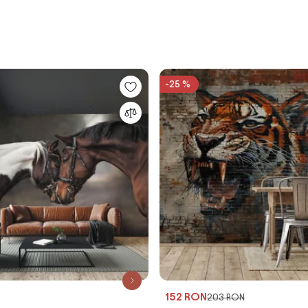
-25 %
152 RON
203 RON