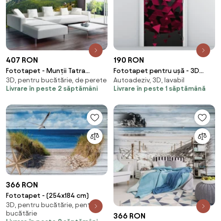
407 RON
190 RON
Fototapet - Munții Tatra
Fototapet pentru ușă - 3D
3D, pentru bucătărie, de perete
Autoadeziv, 3D, lavabil
pitorești (254x184 cm)
abstract (95x205cm)
Livrare în peste 2 săptămâni
Livrare în peste 1 săptămână
366 RON
Fototapet - (254x184 cm)
3D, pentru bucătărie, pentru
bucătărie
366 RON