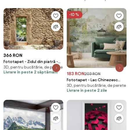
-10 %
366 RON
Fototapet - Zidul din piatră -
3D, pentru bucătărie, de perete
întare spre pescărie (254x184
Livrare în peste 2 săptămâni
183 RON
cm)
203 RON
Fototapet - Lac Chinezesc
3D, pentru bucătărie, de perete
(147x102 cm)
Livrare în peste 2 zile