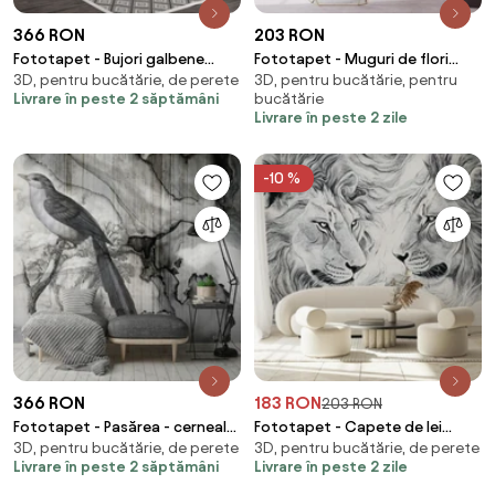
366 RON
203 RON
Fototapet - Bujori galbene
Fototapet - Muguri de flori
3D, pentru bucătărie, de perete
3D, pentru bucătărie, pentru
(254x184 cm)
(147x102 cm)
Livrare în peste 2 săptămâni
bucătărie
Livrare în peste 2 zile
-10 %
366 RON
183 RON
203 RON
Fototapet - Pasărea - cerneala
Fototapet - Capete de lei
3D, pentru bucătărie, de perete
3D, pentru bucătărie, de perete
vărsată (254x184 cm)
desenate (147x102 cm)
Livrare în peste 2 săptămâni
Livrare în peste 2 zile