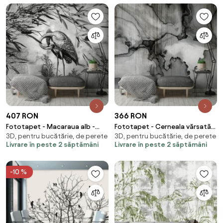
407 RON
366 RON
Fototapet - Macaraua alb -
Fototapet - Cerneala vărsată
3D, pentru bucătărie, de perete
3D, pentru bucătărie, de perete
neagră (254x184 cm)
(254x184 cm)
Livrare în peste 2 săptămâni
Livrare în peste 2 săptămâni
-10 %