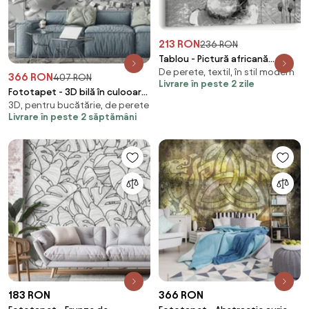
213 RON
236 RON
Tablou - Pictură africană
De perete, textil, în stil modern
(70x50 cm)
366 RON
407 RON
Livrare în peste 2 zile
Fototapet - 3D bilă în culooare
3D, pentru bucătărie, de perete
gri (254x184 cm)
Livrare în peste 2 săptămâni
183 RON
366 RON