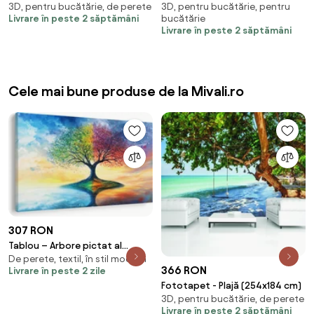
3D, pentru bucătărie, de perete
3D, pentru bucătărie, pentru
cm)
cm)
Livrare în peste 2 săptămâni
bucătărie
Livrare în peste 2 săptămâni
Cele mai bune produse de la Mivali.ro
307 RON
Tablou – Arbore pictat al
De perete, textil, în stil modern
anotimpurilor (90x60 cm)
366 RON
Livrare în peste 2 zile
Fototapet - Plajă (254x184 cm)
3D, pentru bucătărie, de perete
Livrare în peste 2 săptămâni