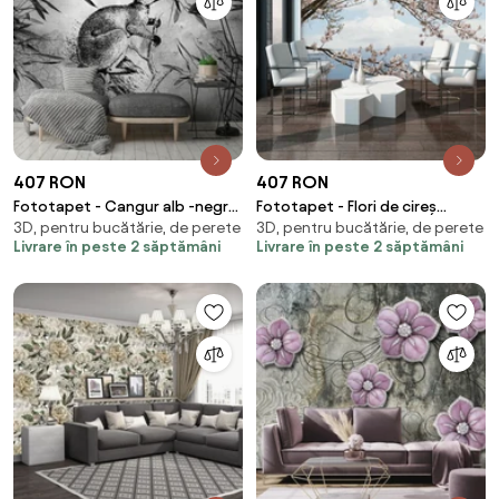
407 RON
407 RON
Fototapet - Cangur alb -negru
Fototapet - Flori de cireș
3D, pentru bucătărie, de perete
3D, pentru bucătărie, de perete
(254x184 cm)
(254x184 cm)
Livrare în peste 2 săptămâni
Livrare în peste 2 săptămâni