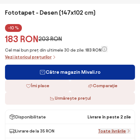
Fototapet - Desen (147x102 cm)
-10 %
183 RON
203 RON
Cel mai bun preț din ultimele 30 de zile:
183 RON
Vezi istoricul prețurilor
Către magazin Mivali.ro
Îmi place
Comparaţie
Urmărește prețul
Disponibilitate
Livrare în peste 2 zile
Livrare de la 35 RON
Toate livrările