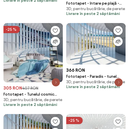
Livrare în peste 2 săptămâni
Fototapet - Intare pe plajă -
3D, pentru bucătărie, de perete
imitație de lemn (254x184 cm)
Livrare în peste 2 săptămâni
-25 %
366 RON
Fototapet - Paradis - tunel
3D, pentru bucătărie, de perete
(254x184 cm)
Livrare în peste 2 săptămâni
305 RON
407 RON
Fototapet - Tunelul cosmic
3D, pentru bucătărie, de perete
(254x184 cm)
Livrare în peste 2 săptămâni
-25 %