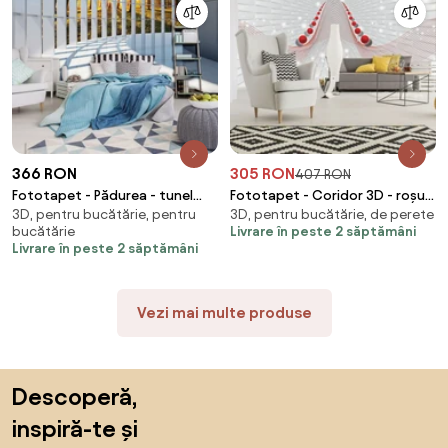
366 RON
305 RON
407 RON
Fototapet - Pădurea - tunel
Fototapet - Coridor 3D - roșu
3D, pentru bucătărie, pentru
3D, pentru bucătărie, de perete
(254x184 cm)
(254x184 cm)
bucătărie
Livrare în peste 2 săptămâni
Livrare în peste 2 săptămâni
Vezi mai multe produse
Sari peste subsol, revino la începutul paginii
Descoperă,
inspiră-te și