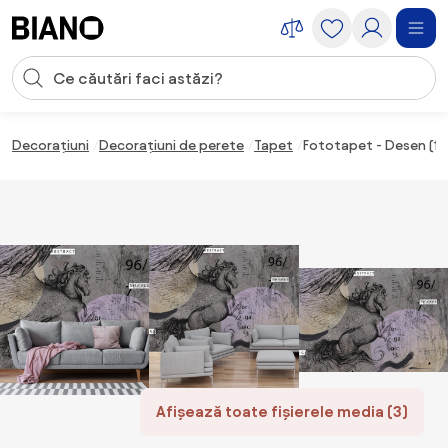
Sari peste navigare, accesează conținutul
Introducerea căutării
Sari peste conținut, mergi la subsol
Decorațiuni
Decorațiuni de perete
Tapet
Fototapet - Desen (1
Afișează toate fișierele media (3)