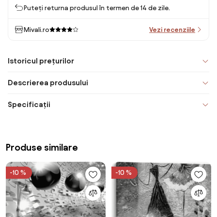
Puteți returna produsul în termen de 14 de zile.
Mivali.ro
Vezi recenziile
Istoricul prețurilor
Descrierea produsului
Specificații
Produse similare
-10 %
-10 %