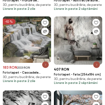
Fototapet - Frunze de
Fototapet - Abstracție aurie
3D, pentru bucătărie, de perete
3D, pentru bucătărie, de perete
monstera (147x102 cm)
albă (254x184 cm)
Livrare în peste 2 zile
Livrare în peste 2 săptămâni
-10 %
183 RON
203 RON
407 RON
Fototapet - Cascadele
Fototapet - Fata (254x184 cm)
3D, pentru bucătărie, de perete
(147x102 cm)
3D, pentru bucătărie, de perete
Livrare în peste 2 zile
Livrare în peste 2 săptămâni