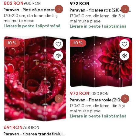
802 RON
972 RON
900 RON
Paravan - Pictură pe pereți
Paravan - floarea roz (210x170
170×210 cm, din lemn, din 5 și
(210x170 cm)
170×210 cm, din lemn, din 5 și
cm)
mai multe piese
mai multe piese
Livrare în peste 1 săptămână
Livrare în peste 1 săptămână
-10 %
-10 %
972 RON
1.080 RON
Paravan - Floare roșie (210x170
170×210 cm, din lemn, din 5 și
cm)
mai multe piese
Livrare în peste 1 săptămână
691 RON
768 RON
Paravan - floarea trandafirului