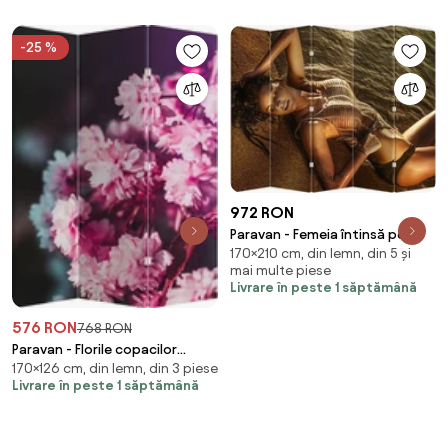
-25 %
972 RON
Paravan - Femeia întinsă pe
170×210 cm, din lemn, din 5 și
plajă (210x170 cm)
mai multe piese
Livrare în peste 1 săptămână
576 RON
768 RON
Paravan - Florile copacilor
170×126 cm, din lemn, din 3 piese
(126x170 cm)
Livrare în peste 1 săptămână