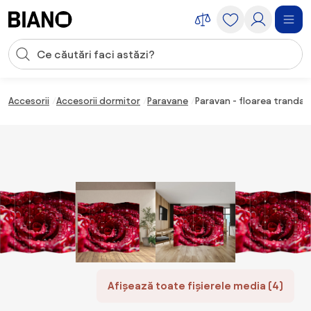
Sari peste navigare, accesează conținutul
Introducerea căutării
Sari peste conținut, mergi la subsol
Accesorii
Accesorii dormitor
Paravane
Paravan - floarea trandafi
Afișează toate fișierele media (4)