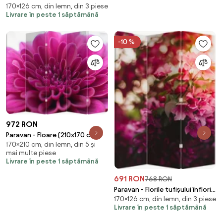
170×126 cm, din lemn, din 3 piese
roșu (126x170 cm)
Livrare în peste 1 săptămână
-10 %
972 RON
Paravan - Floare (210x170 cm)
170×210 cm, din lemn, din 5 și
mai multe piese
Livrare în peste 1 săptămână
691 RON
768 RON
Paravan - Florile tufișului înflorit
170×126 cm, din lemn, din 3 piese
(126x170 cm)
Livrare în peste 1 săptămână