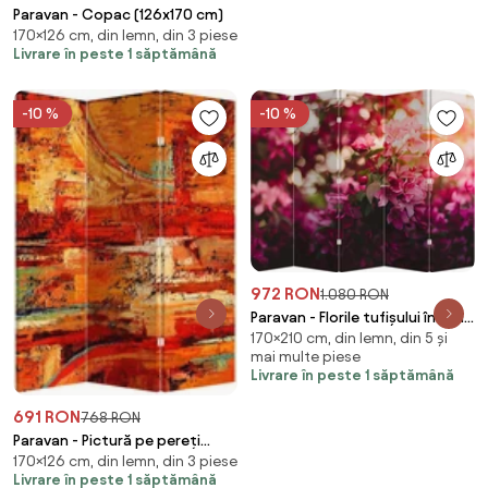
Paravan - Copac (126x170 cm)
170×126 cm, din lemn, din 3 piese
Livrare în peste 1 săptămână
-10 %
-10 %
972 RON
1.080 RON
Paravan - Florile tufișului înflorit
170×210 cm, din lemn, din 5 și
(210x170 cm)
mai multe piese
Livrare în peste 1 săptămână
691 RON
768 RON
Paravan - Pictură pe pereți
170×126 cm, din lemn, din 3 piese
(126x170 cm)
Livrare în peste 1 săptămână