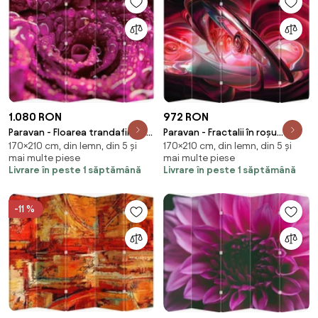
1.080 RON
972 RON
Paravan - Floarea trandafirului
Paravan - Fractalii în roșu
170×210 cm, din lemn, din 5 și
170×210 cm, din lemn, din 5 și
roz (210x170 cm)
(210x170 cm)
mai multe piese
mai multe piese
Livrare în peste 1 săptămână
Livrare în peste 1 săptămână
-11 %