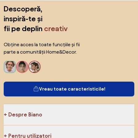
Sari peste subsol, revino la începutul paginii
Descoperă,
inspiră-te și
fii pe deplin
creativ
Obține acces la toate funcțiile și fii
parte a comunității Home&Decor.
Vreau toate caracteristicile!
Despre Biano
Pentru utilizatori