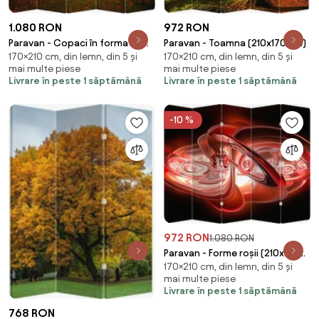
1.080 RON
972 RON
Paravan - Copaci în forma de
Paravan - Toamna (210x170 cm)
170×210 cm, din lemn, din 5 și
170×210 cm, din lemn, din 5 și
inimă (210x170 cm)
mai multe piese
mai multe piese
Livrare în peste 1 săptămână
Livrare în peste 1 săptămână
-10 %
972 RON
1.080 RON
Paravan - Forme roșii (210x170
170×210 cm, din lemn, din 5 și
cm)
mai multe piese
Livrare în peste 1 săptămână
768 RON