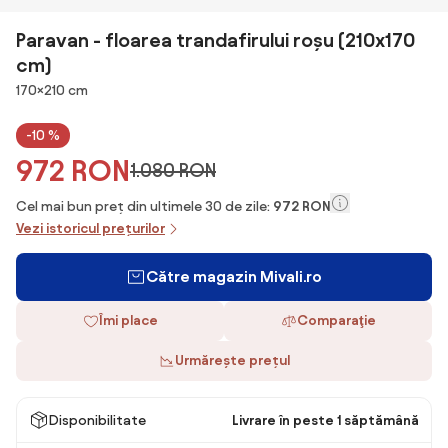
Paravan - floarea trandafirului roșu (210x170
cm)
Dimensiuni
170×210 cm
-10 %
972 RON
1.080 RON
Cel mai bun preț din ultimele 30 de zile:
972 RON
Vezi istoricul prețurilor
Către magazin Mivali.ro
Îmi place
Comparaţie
Urmărește prețul
Disponibilitate
Livrare în peste 1 săptămână