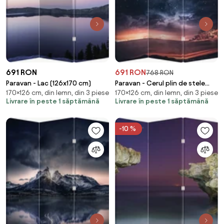
691 RON
691 RON
768 RON
Paravan - Lac (126x170 cm)
Paravan - Cerul plin de stele
170×126 cm, din lemn, din 3 piese
170×126 cm, din lemn, din 3 piese
(126x170 cm)
Livrare în peste 1 săptămână
Livrare în peste 1 săptămână
-10 %