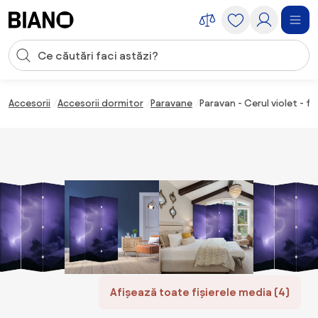
Sari peste navigare, accesează conținutul
Introducerea căutării
Sari peste conținut, mergi la subsol
Accesorii
Accesorii dormitor
Paravane
Paravan - Cerul violet - f
Afișează toate fișierele media (4)