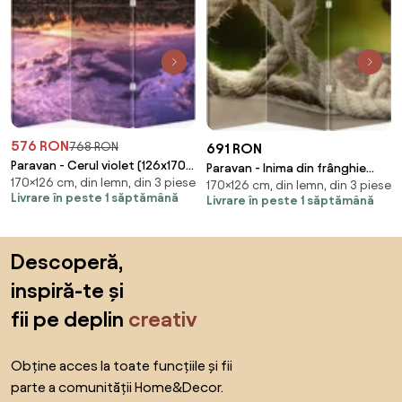
576 RON
768 RON
691 RON
Paravan - Cerul violet (126x170
Paravan - Inima din frânghie
170×126 cm, din lemn, din 3 piese
cm)
170×126 cm, din lemn, din 3 piese
(126x170 cm)
Livrare în peste 1 săptămână
Livrare în peste 1 săptămână
Sari peste subsol, revino la începutul paginii
Descoperă,
inspiră-te și
fii pe deplin
creativ
Obține acces la toate funcțiile și fii
parte a comunității Home&Decor.