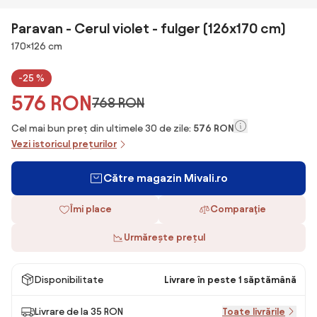
Paravan - Cerul violet - fulger (126x170 cm)
Dimensiuni
170×126 cm
-25 %
576 RON
768 RON
Cel mai bun preț din ultimele 30 de zile:
576 RON
Vezi istoricul prețurilor
Către magazin Mivali.ro
Îmi place
Comparaţie
Urmărește prețul
Disponibilitate
Livrare în peste 1 săptămână
Livrare de la 35 RON
Toate livrările