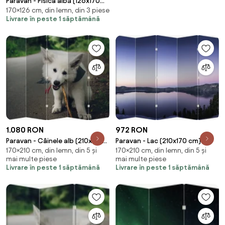
Paravan - Pisica albă (126x170
170×126 cm, din lemn, din 3 piese
cm)
Livrare în peste 1 săptămână
1.080 RON
972 RON
Paravan - Câinele alb (210x170
Paravan - Lac (210x170 cm)
170×210 cm, din lemn, din 5 și
170×210 cm, din lemn, din 5 și
cm)
mai multe piese
mai multe piese
Livrare în peste 1 săptămână
Livrare în peste 1 săptămână