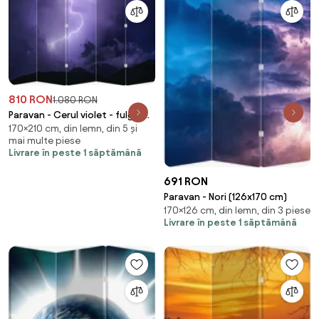
810 RON
1.080 RON
Paravan - Cerul violet - fulger
170×210 cm, din lemn, din 5 și
(210x170 cm)
mai multe piese
Livrare în peste 1 săptămână
691 RON
Paravan - Nori (126x170 cm)
170×126 cm, din lemn, din 3 piese
Livrare în peste 1 săptămână