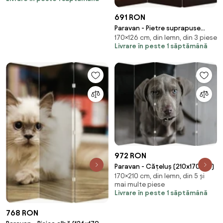
691 RON
Paravan - Pietre suprapuse
170×126 cm, din lemn, din 3 piese
(126x170 cm)
Livrare în peste 1 săptămână
972 RON
Paravan - Cățeluș (210x170 cm)
170×210 cm, din lemn, din 5 și
mai multe piese
Livrare în peste 1 săptămână
768 RON