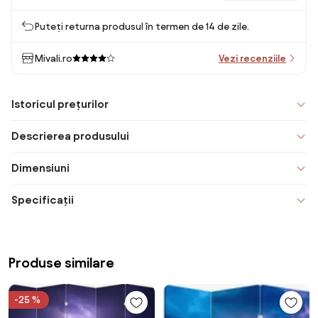
Puteți returna produsul în termen de 14 de zile.
Mivali.ro
Vezi recenziile
Istoricul prețurilor
Descrierea produsului
Dimensiuni
Specificații
Produse similare
-25 %