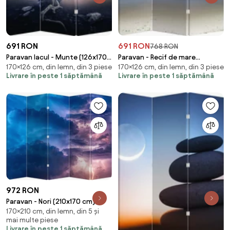
691 RON
691 RON
768 RON
Paravan lacul - Munte (126x170
Paravan - Recif de mare
170×126 cm, din lemn, din 3 piese
170×126 cm, din lemn, din 3 piese
cm)
(126x170 cm)
Livrare în peste 1 săptămână
Livrare în peste 1 săptămână
972 RON
Paravan - Nori (210x170 cm)
170×210 cm, din lemn, din 5 și
mai multe piese
Livrare în peste 1 săptămână