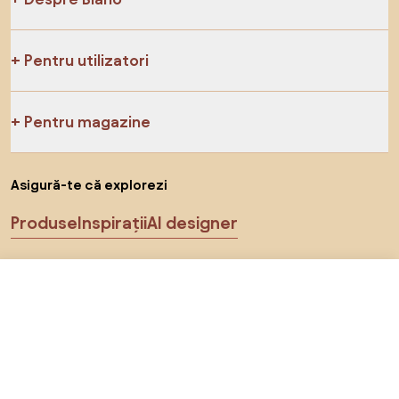
Pentru utilizatori
Pentru magazine
Asigură-te că explorezi
Produse
Inspirații
AI designer
Ne poți găsi pe rețelele de socializare
972 RON
Către magazin
Cookie-uri