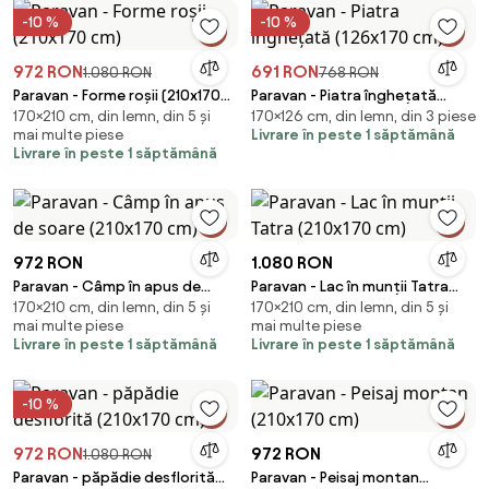
-10 %
-10 %
972 RON
691 RON
1.080 RON
768 RON
Paravan - Forme roșii (210x170
Paravan - Piatra înghețată
170×210 cm, din lemn, din 5 și
170×126 cm, din lemn, din 3 piese
cm)
(126x170 cm)
mai multe piese
Livrare în peste 1 săptămână
Livrare în peste 1 săptămână
972 RON
1.080 RON
Paravan - Câmp în apus de
Paravan - Lac în munții Tatra
170×210 cm, din lemn, din 5 și
170×210 cm, din lemn, din 5 și
soare (210x170 cm)
(210x170 cm)
mai multe piese
mai multe piese
Livrare în peste 1 săptămână
Livrare în peste 1 săptămână
-10 %
972 RON
972 RON
1.080 RON
Paravan - păpădie desflorită
Paravan - Peisaj montan