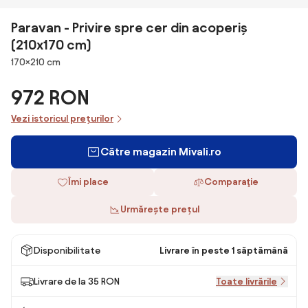
Paravan - Privire spre cer din acoperiș
(210x170 cm)
Dimensiuni
170×210 cm
972 RON
Vezi istoricul prețurilor
Către magazin Mivali.ro
Îmi place
Comparaţie
Urmărește prețul
Disponibilitate
Livrare în peste 1 săptămână
Livrare de la 35 RON
Toate livrările