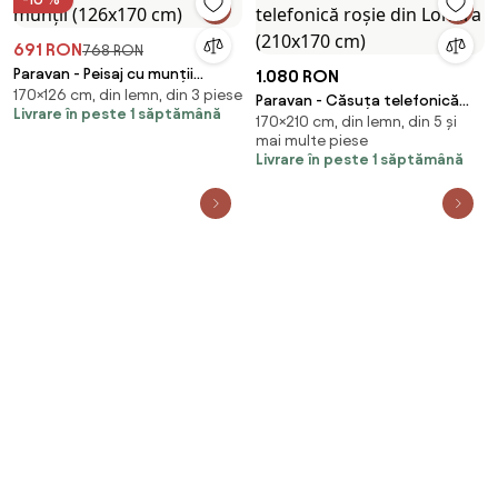
691 RON
768 RON
Paravan - Peisaj cu munții
1.080 RON
170×126 cm, din lemn, din 3 piese
(126x170 cm)
Paravan - Căsuța telefonică
Livrare în peste 1 săptămână
170×210 cm, din lemn, din 5 și
roșie din Londra (210x170 cm)
mai multe piese
Livrare în peste 1 săptămână