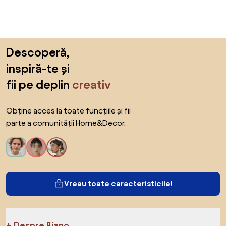
Sari peste subsol, revino la începutul paginii
Descoperă,
inspiră-te și
fii pe deplin
creativ
Obține acces la toate funcțiile și fii
parte a comunității Home&Decor.
Vreau toate caracteristicile!
Despre Biano