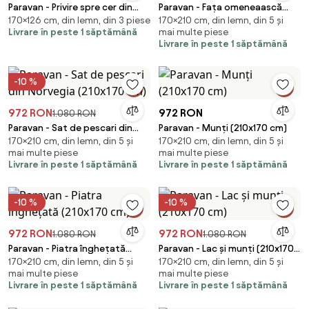
Paravan - Privire spre cer din
Paravan - Fața omeneaască
170×126 cm, din lemn, din 3 piese
170×210 cm, din lemn, din 5 și
acoperiș (126x170 cm)
(210x170 cm)
Livrare în peste 1 săptămână
mai multe piese
Livrare în peste 1 săptămână
-10 %
972 RON
972 RON
1.080 RON
Paravan - Sat de pescari din
Paravan - Munți (210x170 cm)
170×210 cm, din lemn, din 5 și
170×210 cm, din lemn, din 5 și
Norvegia (210x170 cm)
mai multe piese
mai multe piese
Livrare în peste 1 săptămână
Livrare în peste 1 săptămână
-10 %
-10 %
972 RON
972 RON
1.080 RON
1.080 RON
Paravan - Piatra înghețată
Paravan - Lac și munți (210x170
170×210 cm, din lemn, din 5 și
170×210 cm, din lemn, din 5 și
(210x170 cm)
cm)
mai multe piese
mai multe piese
Livrare în peste 1 săptămână
Livrare în peste 1 săptămână