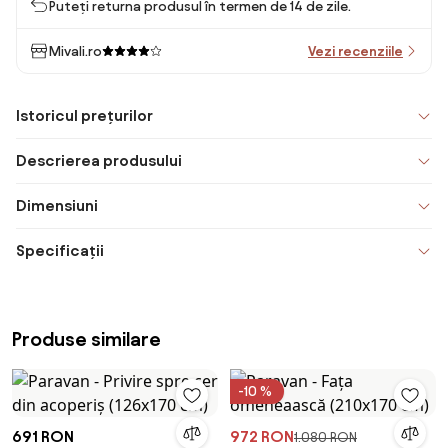
Puteți returna produsul în termen de 14 de zile.
Mivali.ro
Vezi recenziile
Istoricul prețurilor
Descrierea produsului
Dimensiuni
Specificații
Produse similare
-10 %
691 RON
972 RON
1.080 RON