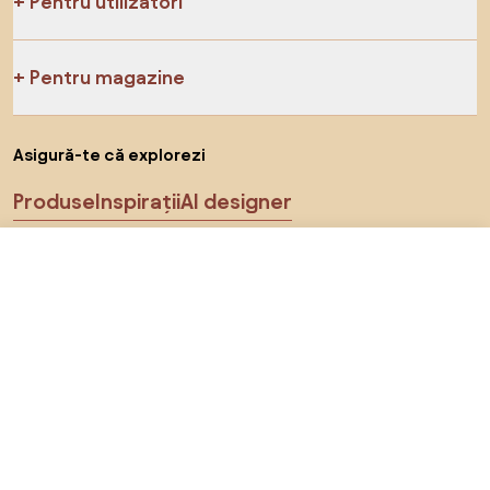
Pentru utilizatori
Pentru magazine
Asigură-te că explorezi
Produse
Inspirații
AI designer
Ne poți găsi pe rețelele de socializare
691 RON
Către magazin
Cookie-uri
Politica de confidențialitate
Termeni de utilizare
Alege țara
© 2026 Biano s.r.o.