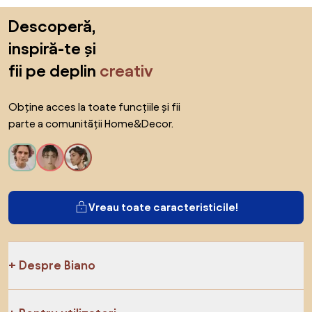
Sari peste subsol, revino la începutul paginii
Descoperă,
inspiră-te și
fii pe deplin
creativ
Obține acces la toate funcțiile și fii
parte a comunității Home&Decor.
Vreau toate caracteristicile!
Despre Biano