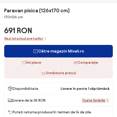
Paravan pisica (126x170 cm)
Dimensiuni
170×126 cm
691 RON
Vezi istoricul prețurilor
Către magazin Mivali.ro
Îmi place
Comparaţie
Urmărește prețul
Disponibilitate
Livrare în peste 1 săptămână
Livrare de la 35 RON
Toate livrările
Puteți returna produsul în termen de 14 de zile.