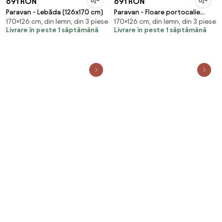
691 RON
691 RON
Paravan - Lebăda (126x170 cm)
Paravan - Floare portocalie
170×126 cm, din lemn, din 3 piese
170×126 cm, din lemn, din 3 piese
(126x170 cm)
Livrare în peste 1 săptămână
Livrare în peste 1 săptămână