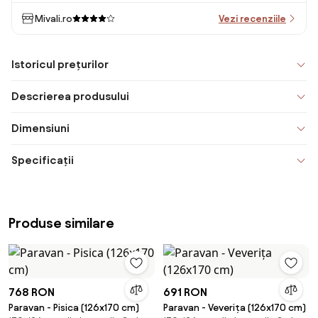
Mivali.ro
Vezi recenziile
Istoricul prețurilor
Descrierea produsului
Dimensiuni
Specificații
Produse similare
768 RON
691 RON
Paravan - Pisica (126x170 cm)
Paravan - Veverița (126x170 cm)