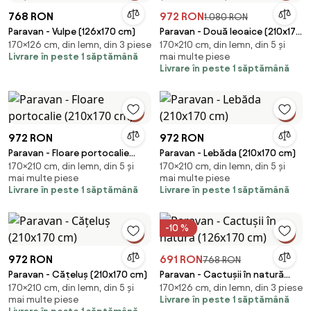
768 RON
972 RON
1.080 RON
Paravan - Vulpe (126x170 cm)
Paravan - Două leoaice (210x170
170×126 cm, din lemn, din 3 piese
170×210 cm, din lemn, din 5 și
cm)
Livrare în peste 1 săptămână
mai multe piese
Livrare în peste 1 săptămână
972 RON
972 RON
Paravan - Floare portocalie
Paravan - Lebăda (210x170 cm)
170×210 cm, din lemn, din 5 și
170×210 cm, din lemn, din 5 și
(210x170 cm)
mai multe piese
mai multe piese
Livrare în peste 1 săptămână
Livrare în peste 1 săptămână
-10 %
972 RON
691 RON
768 RON
Paravan - Cățeluș (210x170 cm)
Paravan - Cactușii în natură
170×210 cm, din lemn, din 5 și
170×126 cm, din lemn, din 3 piese
(126x170 cm)
mai multe piese
Livrare în peste 1 săptămână