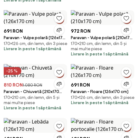
Livrare în peste 1 săptămână
691 RON
972 RON
Paravan - Vulpe polară (126x170
Paravan - Vulpe polară (210x170
170×126 cm, din lemn, din 3 piese
170×210 cm, din lemn, din 5 și
cm)
cm)
Livrare în peste 1 săptămână
mai multe piese
Livrare în peste 1 săptămână
-25 %
810 RON
691 RON
1.080 RON
Paravan - Chiuvetă (210x170
Paravan - Floare (126x170 cm)
170×210 cm, din lemn, din 5 și
170×126 cm, din lemn, din 3 piese
cm)
mai multe piese
Livrare în peste 1 săptămână
Livrare în peste 1 săptămână