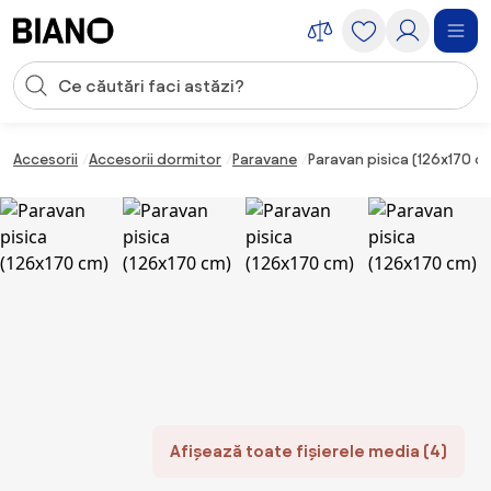
Sari peste navigare, accesează conținutul
Introducerea căutării
Sari peste conținut, mergi la subsol
Accesorii
Accesorii dormitor
Paravane
Paravan pisica (126x170 c
Afișează toate fișierele media (4)