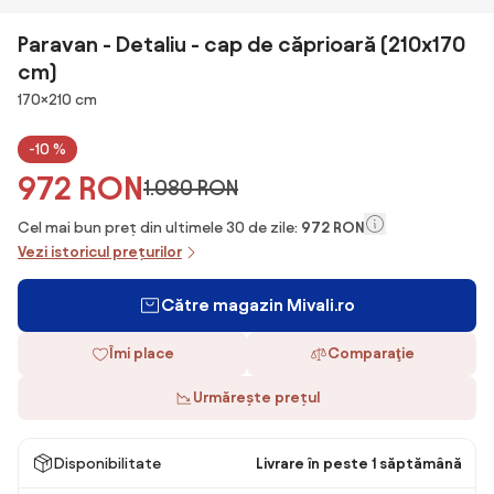
Paravan - Detaliu - cap de căprioară (210x170
cm)
Dimensiuni
170×210 cm
-10 %
972 RON
1.080 RON
Cel mai bun preț din ultimele 30 de zile:
972 RON
Vezi istoricul prețurilor
Către magazin Mivali.ro
Îmi place
Comparaţie
Urmărește prețul
Disponibilitate
Livrare în peste 1 săptămână