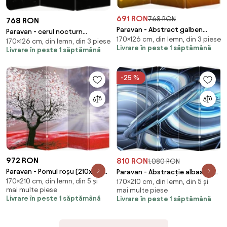
691 RON
768 RON
768 RON
Paravan - Abstract galben
Paravan - cerul nocturn
170×126 cm, din lemn, din 3 piese
(126x170 cm)
170×126 cm, din lemn, din 3 piese
(126x170 cm)
Livrare în peste 1 săptămână
Livrare în peste 1 săptămână
-25 %
972 RON
810 RON
1.080 RON
Paravan - Pomul roșu (210x170
Paravan - Abstracție albastră
170×210 cm, din lemn, din 5 și
cm)
170×210 cm, din lemn, din 5 și
(210x170 cm)
mai multe piese
mai multe piese
Livrare în peste 1 săptămână
Livrare în peste 1 săptămână