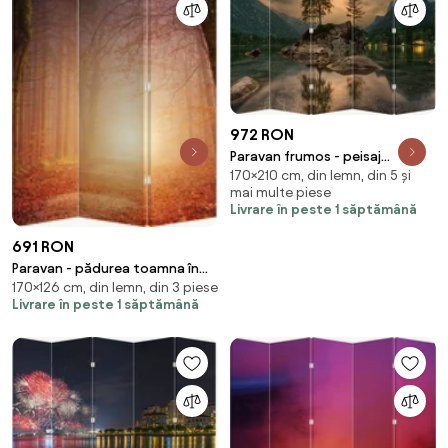
972 RON
Paravan frumos - peisaj
170×210 cm, din lemn, din 5 și
(210x170 cm)
mai multe piese
Livrare în peste 1 săptămână
691 RON
Paravan - pădurea toamna în
170×126 cm, din lemn, din 3 piese
ceață (126x170 cm)
Livrare în peste 1 săptămână