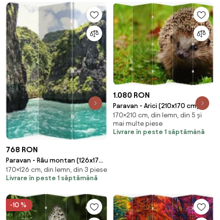
1.080 RON
Paravan - Arici (210x170 cm)
170×210 cm, din lemn, din 5 și
mai multe piese
Livrare în peste 1 săptămână
768 RON
Paravan - Râu montan (126x170
170×126 cm, din lemn, din 3 piese
cm)
Livrare în peste 1 săptămână
-10 %