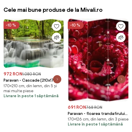
Cele mai bune produse de la Mivali.ro
-10 %
-10 %
972 RON
1.080 RON
Paravan - Cascade (210x170
170×210 cm, din lemn, din 5 și
cm)
mai multe piese
Livrare în peste 1 săptămână
691 RON
768 RON
Paravan - floarea trandafirului
170×126 cm, din lemn, din 3 piese
roșu (126x170 cm)
Livrare în peste 1 săptămână