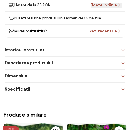
Livrare de la 35 RON
Toate livrările
Puteți returna produsul în termen de 14 de zile.
Mivali.ro
Vezi recenziile
Istoricul prețurilor
Descrierea produsului
Dimensiuni
Specificații
Produse similare
-10 %