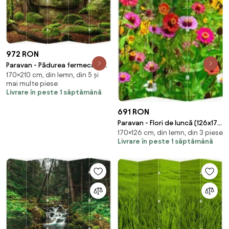
972 RON
Paravan - Pădurea fermecată
170×210 cm, din lemn, din 5 și
(210x170 cm)
mai multe piese
Livrare în peste 1 săptămână
691 RON
Paravan - Flori de luncă (126x170
170×126 cm, din lemn, din 3 piese
cm)
Livrare în peste 1 săptămână