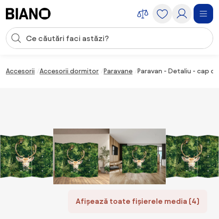
Sari peste navigare, accesează conținutul
Introducerea căutării
Sari peste conținut, mergi la subsol
Accesorii
Accesorii dormitor
Paravane
Paravan - Detaliu - cap d
Afișează toate fișierele media (4)