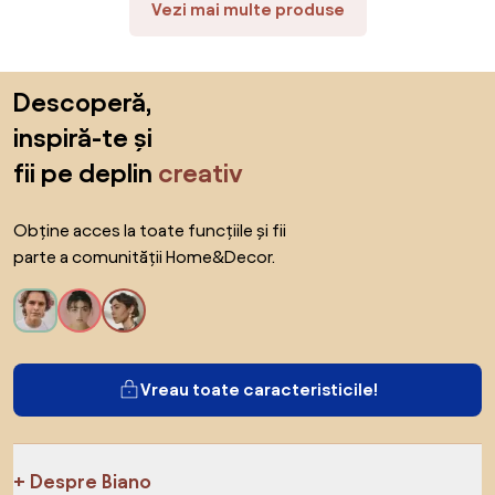
Vezi mai multe produse
Sari peste subsol, revino la începutul paginii
Descoperă,
inspiră-te și
fii pe deplin
creativ
Obține acces la toate funcțiile și fii
parte a comunității Home&Decor.
Vreau toate caracteristicile!
Despre Biano