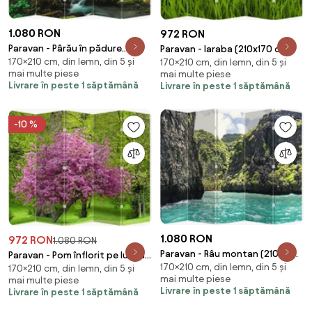
1.080 RON
972 RON
Paravan - Pârău în pădure
Paravan - Iaraba (210x170 cm)
170×210 cm, din lemn, din 5 și
(210x170 cm)
170×210 cm, din lemn, din 5 și
mai multe piese
mai multe piese
Livrare în peste 1 săptămână
Livrare în peste 1 săptămână
-10 %
1.080 RON
972 RON
1.080 RON
Paravan - Râu montan (210x170
Paravan - Pom înflorit pe luncă
170×210 cm, din lemn, din 5 și
cm)
170×210 cm, din lemn, din 5 și
(210x170 cm)
mai multe piese
mai multe piese
Livrare în peste 1 săptămână
Livrare în peste 1 săptămână