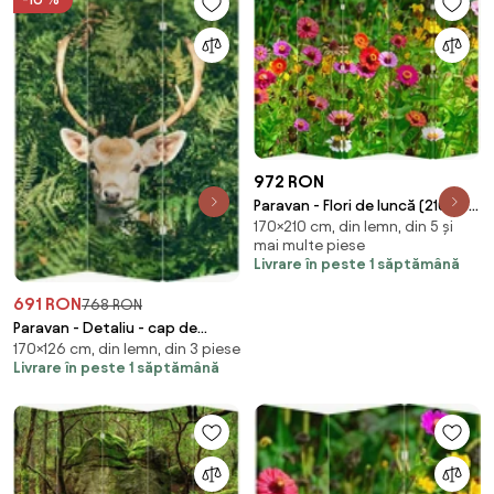
972 RON
Paravan - Flori de luncă (210x170
170×210 cm, din lemn, din 5 și
cm)
mai multe piese
Livrare în peste 1 săptămână
691 RON
768 RON
Paravan - Detaliu - cap de
170×126 cm, din lemn, din 3 piese
căprioară (126x170 cm)
Livrare în peste 1 săptămână