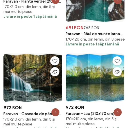
Paravan - Planta verde (210x170
170×210 cm, din lemn, din 5 și
cm)
mai multe piese
Livrare în peste 1 săptămână
691 RON
768 RON
Paravan - Râul de munte iarna
170×126 cm, din lemn, din 3 piese
(126x170 cm)
Livrare în peste 1 săptămână
972 RON
972 RON
Paravan - Lac (210x170 cm)
Paravan - Cascada de pădure
170×210 cm, din lemn, din 5 și
170×210 cm, din lemn, din 5 și
(210x170 cm)
mai multe piese
mai multe piese