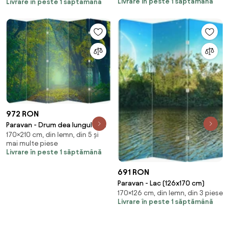
Livrare în peste 1 săptămână
Livrare în peste 1 săptămână
972 RON
Paravan - Drum dea lungul cu
170×210 cm, din lemn, din 5 și
copaci (210x170 cm)
mai multe piese
Livrare în peste 1 săptămână
691 RON
Paravan - Lac (126x170 cm)
170×126 cm, din lemn, din 3 piese
Livrare în peste 1 săptămână