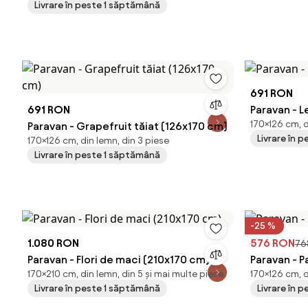
Livrare în peste 1 săptămână
691 RON
691 RON
Paravan - L
170×126 cm, d
Paravan - Grapefruit tăiat (126x170 cm)
Livrare în 
170×126 cm, din lemn, din 3 piese
Livrare în peste 1 săptămână
-25 %
1.080 RON
576 RON
76
Paravan - Flori de maci (210x170 cm)
Paravan - P
170×210 cm, din lemn, din 5 și mai multe piese
170×126 cm, d
Livrare în peste 1 săptămână
Livrare în 