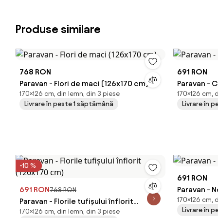
Produse similare
768 RON
691 RON
Paravan - Flori de maci (126x170 cm)
Paravan - 
170×126 cm, din lemn, din 3 piese
170×126 cm, d
Livrare în peste 1 săptămână
Livrare în 
-10 %
691 RON
691 RON
Paravan - N
768 RON
170×126 cm, d
Paravan - Florile tufișului înflorit
Livrare în 
170×126 cm, din lemn, din 3 piese
(126x170 cm)