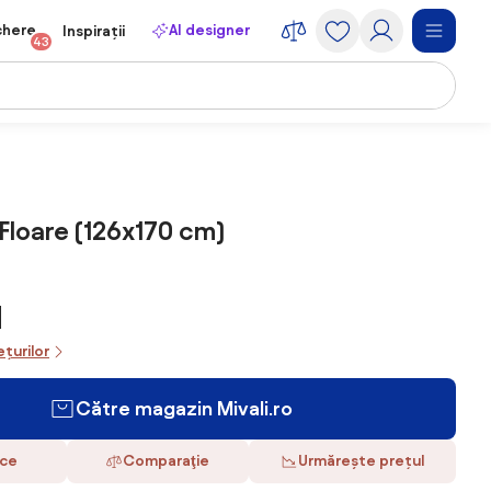
chere
AI designer
Inspirații
43
 Floare (126x170 cm)
N
ețurilor
Către magazin Mivali.ro
ace
Comparaţie
Urmărește prețul