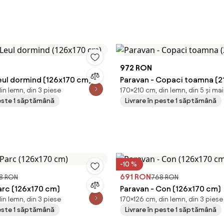
972 RON
eul dormind (126x170 cm)
Paravan - Copaci toamna (2
in lemn, din 3 piese
170×210 cm, din lemn, din 5 și ma
peste 1 săptămână
Livrare în peste 1 săptămână
-10 %
691 RON
8 RON
768 RON
arc (126x170 cm)
Paravan - Con (126x170 cm)
in lemn, din 3 piese
170×126 cm, din lemn, din 3 piese
peste 1 săptămână
Livrare în peste 1 săptămână