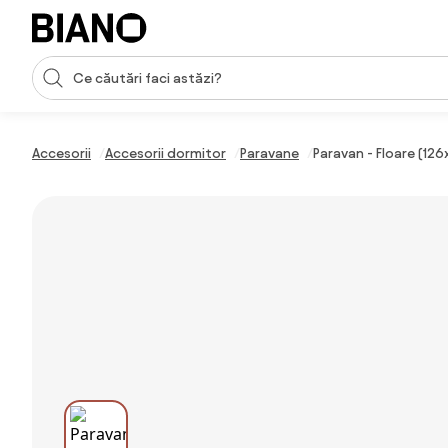
Sari peste navigare, accesează conținutul
Introducerea căutării
Sari peste conținut, mergi la subsol
Accesorii
Accesorii dormitor
Paravane
Paravan - Floare (12