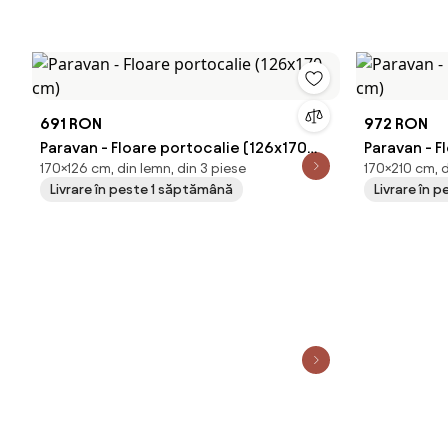
691 RON
972 RON
Paravan - Floare portocalie (126x170
Paravan - F
170×126 cm, din lemn, din 3 piese
170×210 cm, d
cm)
cm)
Livrare în peste 1 săptămână
Livrare în 