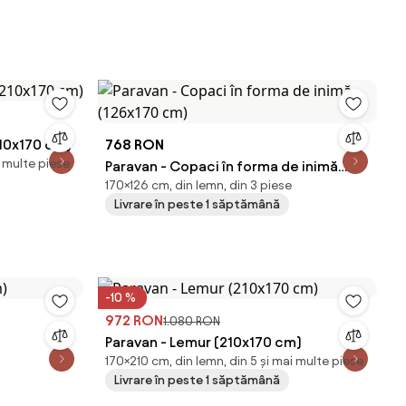
10x170 cm)
768 RON
i multe piese
Paravan - Copaci în forma de inimă
170×126 cm, din lemn, din 3 piese
(126x170 cm)
Livrare în peste 1 săptămână
-10 %
972 RON
1.080 RON
Paravan - Lemur (210x170 cm)
170×210 cm, din lemn, din 5 și mai multe piese
Livrare în peste 1 săptămână