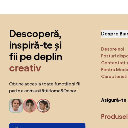
Sari peste subsol, revino la începutul paginii
Descoperă,
Despre Bia
inspiră-te și
Despre noi
fii pe deplin
Posturi disp
Contactați-
creativ
Pentru Medi
Caracteristi
Obține acces la toate funcțiile și fii
parte a comunității Home&Decor.
Asigură-te 
Produse