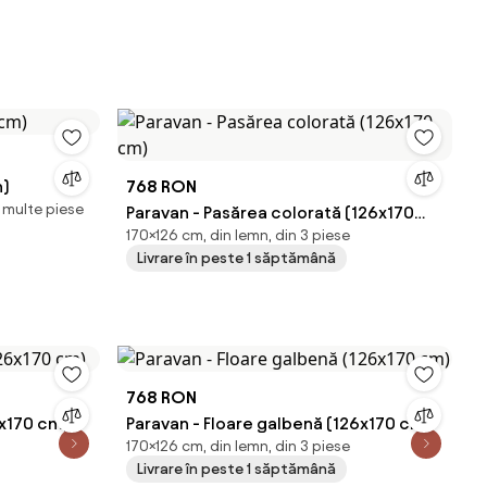
m)
768 RON
i multe piese
Paravan - Pasărea colorată (126x170
170×126 cm, din lemn, din 3 piese
cm)
Livrare în peste 1 săptămână
768 RON
6x170 cm)
Paravan - Floare galbenă (126x170 cm)
170×126 cm, din lemn, din 3 piese
Livrare în peste 1 săptămână