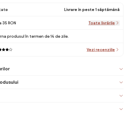
itate
Livrare în peste 1 săptămână
la 35 RON
Toate livrările
rna produsul în termen de 14 de zile.
Vezi recenziile
rilor
odusului