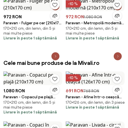
-10 %
972 RON
972 RON
1.080 RON
Paravan - Fulger pe cer (210x170
Paravan - Metropolă modernă
170×210 cm, din lemn, din 5 și
170×210 cm, din lemn, din 5 și
cm)
(210x170 cm)
mai multe piese
mai multe piese
Livrare în peste 1 săptămână
Livrare în peste 1 săptămână
Cele mai bune produse de la Mivali.ro
-10 %
1.080 RON
691 RON
768 RON
Paravan - Copacul pe plajă
Paravan - Afine într-o ceașcă
170×210 cm, din lemn, din 5 și
170×126 cm, din lemn, din 3 piese
(210x170 cm)
(126x170 cm)
mai multe piese
Livrare în peste 1 săptămână
Livrare în peste 1 săptămână