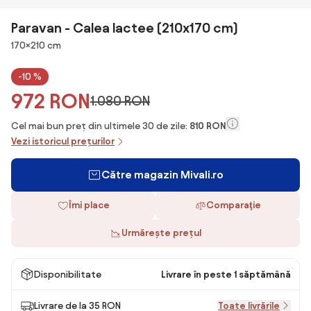
Paravan - Calea lactee (210x170 cm)
Dimensiuni
170×210 cm
-10 %
972 RON
1.080 RON
Cel mai bun preț din ultimele 30 de zile:
810 RON
Vezi istoricul prețurilor
Către magazin Mivali.ro
Îmi place
Comparaţie
Urmărește prețul
Disponibilitate
Livrare în peste 1 săptămână
Livrare de la 35 RON
Toate livrările