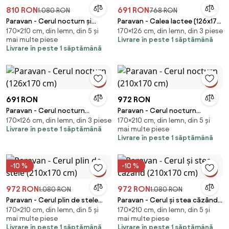
810 RON
691 RON
1.080 RON
768 RON
Paravan - Cerul nocturn și
Paravan - Calea lactee (126x170
170×210 cm, din lemn, din 5 și
170×126 cm, din lemn, din 3 piese
copaci (210x170 cm)
cm)
mai multe piese
Livrare în peste 1 săptămână
Livrare în peste 1 săptămână
691 RON
972 RON
Paravan - Cerul nocturn
Paravan - Cerul nocturn
170×126 cm, din lemn, din 3 piese
170×210 cm, din lemn, din 5 și
(126x170 cm)
(210x170 cm)
Livrare în peste 1 săptămână
mai multe piese
Livrare în peste 1 săptămână
-10 %
-10 %
972 RON
972 RON
1.080 RON
1.080 RON
Paravan - Cerul plin de stele
Paravan - Cerul și stea căzând
170×210 cm, din lemn, din 5 și
170×210 cm, din lemn, din 5 și
(210x170 cm)
(210x170 cm)
mai multe piese
mai multe piese
Livrare în peste 1 săptămână
Livrare în peste 1 săptămână