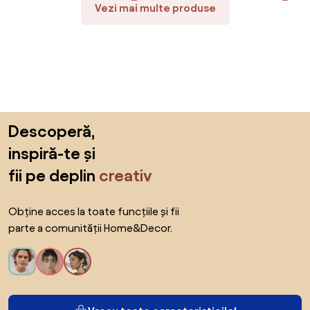
Vezi mai multe produse
Sari peste subsol, revino la începutul paginii
Descoperă,
inspiră-te și
fii pe deplin
creativ
Obține acces la toate funcțiile și fii
parte a comunității Home&Decor.