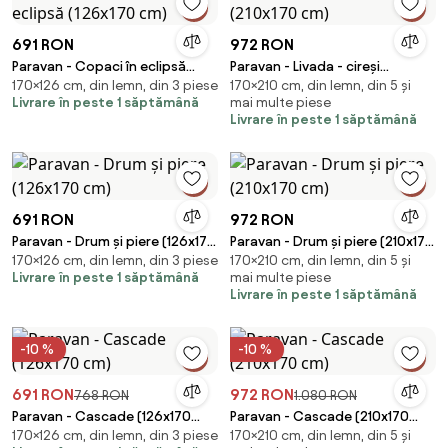
691 RON
972 RON
Paravan - Copaci în eclipsă
Paravan - Livada - cireși
170×126 cm, din lemn, din 3 piese
170×210 cm, din lemn, din 5 și
(126x170 cm)
(210x170 cm)
Livrare în peste 1 săptămână
mai multe piese
Livrare în peste 1 săptămână
691 RON
972 RON
Paravan - Drum și piere (126x170
Paravan - Drum și piere (210x170
170×126 cm, din lemn, din 3 piese
170×210 cm, din lemn, din 5 și
cm)
cm)
Livrare în peste 1 săptămână
mai multe piese
Livrare în peste 1 săptămână
-10 %
-10 %
691 RON
972 RON
768 RON
1.080 RON
Paravan - Cascade (126x170
Paravan - Cascade (210x170
170×126 cm, din lemn, din 3 piese
170×210 cm, din lemn, din 5 și
cm)
cm)