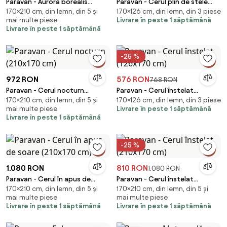
Paravan - Aurora borealis
Paravan - Cerul plin de stele
170×210 cm, din lemn, din 5 și
170×126 cm, din lemn, din 3 piese
(210x170 cm)
(126x170 cm)
mai multe piese
Livrare în peste 1 săptămână
Livrare în peste 1 săptămână
-25 %
972 RON
576 RON
768 RON
Paravan - Cerul nocturn
Paravan - Cerul înstelat
170×210 cm, din lemn, din 5 și
170×126 cm, din lemn, din 3 piese
(210x170 cm)
(126x170 cm)
mai multe piese
Livrare în peste 1 săptămână
Livrare în peste 1 săptămână
-25 %
1.080 RON
810 RON
1.080 RON
Paravan - Cerul în apus de
Paravan - Cerul înstelat
170×210 cm, din lemn, din 5 și
170×210 cm, din lemn, din 5 și
soare (210x170 cm)
(210x170 cm)
mai multe piese
mai multe piese
Livrare în peste 1 săptămână
Livrare în peste 1 săptămână