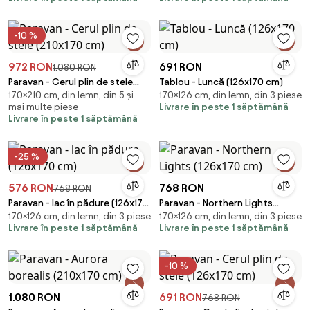
-10 %
972 RON
691 RON
1.080 RON
Paravan - Cerul plin de stele
Tablou - Luncă (126x170 cm)
170×210 cm, din lemn, din 5 și
170×126 cm, din lemn, din 3 piese
(210x170 cm)
mai multe piese
Livrare în peste 1 săptămână
Livrare în peste 1 săptămână
-25 %
576 RON
768 RON
768 RON
Paravan - lac în pădure (126x170
Paravan - Northern Lights
170×126 cm, din lemn, din 3 piese
170×126 cm, din lemn, din 3 piese
cm)
(126x170 cm)
Livrare în peste 1 săptămână
Livrare în peste 1 săptămână
-10 %
1.080 RON
691 RON
768 RON