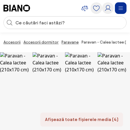
Sari peste navigare, accesează conținutul
Introducerea căutării
Sari peste conținut, mergi la subsol
Accesorii
Accesorii dormitor
Paravane
Paravan - Calea lactee (2
Afișează toate fișierele media (4)