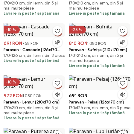
170×210 cm, din lemn, din 5 și
170×210 cm, din lemn, din 5 și
(210x170 cm)
(210x170 cm)
mai multe piese
mai multe piese
Livrare în peste 1 săptămână
Livrare în peste 1 săptămână
-10 %
-25 %
691 RON
810 RON
768 RON
1.080 RON
Paravan - Cascade (126x170
Paravan - Bufnița (210x170 cm)
170×126 cm, din lemn, din 3 piese
170×210 cm, din lemn, din 5 și
cm)
Livrare în peste 1 săptămână
mai multe piese
Livrare în peste 1 săptămână
-10 %
972 RON
691 RON
1.080 RON
Paravan - Lemur (210x170 cm)
Paravan - Peisaj (126x170 cm)
170×210 cm, din lemn, din 5 și
170×126 cm, din lemn, din 3 piese
mai multe piese
Livrare în peste 1 săptămână
Livrare în peste 1 săptămână