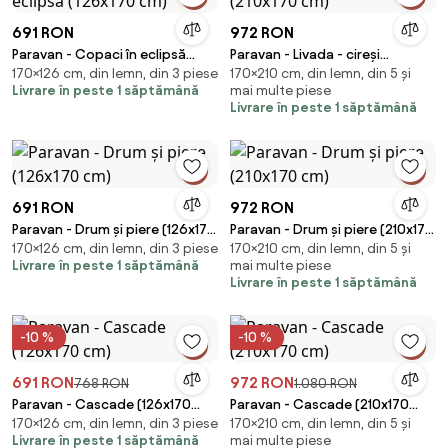
691 RON
972 RON
Paravan - Copaci în eclipsă
Paravan - Livada - cireși
170×126 cm, din lemn, din 3 piese
170×210 cm, din lemn, din 5 și
(126x170 cm)
(210x170 cm)
Livrare în peste 1 săptămână
mai multe piese
Livrare în peste 1 săptămână
691 RON
972 RON
Paravan - Drum și piere (126x170
Paravan - Drum și piere (210x170
170×126 cm, din lemn, din 3 piese
170×210 cm, din lemn, din 5 și
cm)
cm)
Livrare în peste 1 săptămână
mai multe piese
Livrare în peste 1 săptămână
-10 %
-10 %
691 RON
972 RON
768 RON
1.080 RON
Paravan - Cascade (126x170
Paravan - Cascade (210x170
170×126 cm, din lemn, din 3 piese
170×210 cm, din lemn, din 5 și
cm)
cm)
Livrare în peste 1 săptămână
mai multe piese