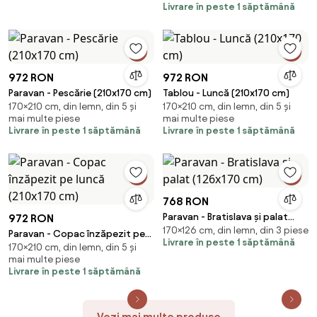
Livrare în peste 1 săptămână
972 RON
972 RON
Paravan - Pescărie (210x170 cm)
Tablou - Luncă (210x170 cm)
170×210 cm, din lemn, din 5 și
170×210 cm, din lemn, din 5 și
mai multe piese
mai multe piese
Livrare în peste 1 săptămână
Livrare în peste 1 săptămână
768 RON
Paravan - Bratislava și palat
972 RON
170×126 cm, din lemn, din 3 piese
(126x170 cm)
Paravan - Copac înzăpezit pe
Livrare în peste 1 săptămână
170×210 cm, din lemn, din 5 și
luncă (210x170 cm)
mai multe piese
Livrare în peste 1 săptămână
Vezi mai multe produse