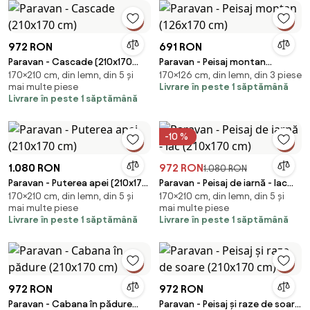
972 RON
691 RON
Paravan - Cascade (210x170
Paravan - Peisaj montan
170×210 cm, din lemn, din 5 și
170×126 cm, din lemn, din 3 piese
cm)
(126x170 cm)
mai multe piese
Livrare în peste 1 săptămână
Livrare în peste 1 săptămână
-10 %
1.080 RON
972 RON
1.080 RON
Paravan - Puterea apei (210x170
Paravan - Peisaj de iarnă - lac
170×210 cm, din lemn, din 5 și
170×210 cm, din lemn, din 5 și
cm)
(210x170 cm)
mai multe piese
mai multe piese
Livrare în peste 1 săptămână
Livrare în peste 1 săptămână
972 RON
972 RON
Paravan - Cabana în pădure
Paravan - Peisaj și raze de soare