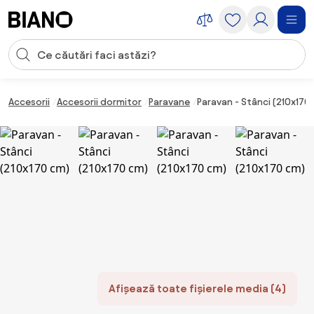
Sari peste navigare, accesează conținutul
Introducerea căutării
Sari peste conținut, mergi la subsol
Accesorii
Accesorii dormitor
Paravane
Paravan - Stânci (210x170
Afișează toate fișierele media (4)