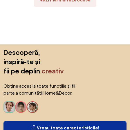
Sari peste subsol, revino la începutul paginii
Descoperă,
inspiră-te și
fii pe deplin
creativ
Obține acces la toate funcțiile și fii
parte a comunității Home&Decor.
Vreau toate caracteristicile!