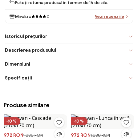
Puteți returna produsul în termen de 14 de zile.
Mivali.ro
Vezi recenziile
Istoricul prețurilor
Descrierea produsului
Dimensiuni
Specificații
Produse similare
-10 %
-10 %
972 RON
972 RON
1.080 RON
1.080 RON