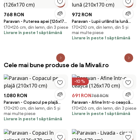
768 RON
972 RON
Paravan - Puterea apei (126x170
Paravan - Lupii urlând la lună
170×126 cm, din lemn, din 3 piese
170×210 cm, din lemn, din 5 și
cm)
(210x170 cm)
Livrare în peste 1 săptămână
mai multe piese
Livrare în peste 1 săptămână
Cele mai bune produse de la Mivali.ro
-10 %
1.080 RON
691 RON
768 RON
Paravan - Copacul pe plajă
Paravan - Afine într-o ceașcă
170×210 cm, din lemn, din 5 și
170×126 cm, din lemn, din 3 piese
(210x170 cm)
(126x170 cm)
mai multe piese
Livrare în peste 1 săptămână
Livrare în peste 1 săptămână