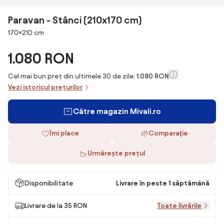
Paravan - Stânci (210x170 cm)
Dimensiuni
170×210 cm
1.080 RON
Cel mai bun preț din ultimele 30 de zile:
1.080 RON
Vezi istoricul prețurilor
Către magazin Mivali.ro
Îmi place
Comparaţie
Urmărește prețul
Disponibilitate
Livrare în peste 1 săptămână
Livrare de la 35 RON
Toate livrările