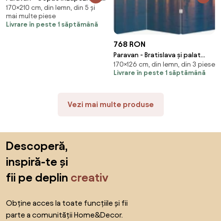
170×210 cm, din lemn, din 5 și
luncă (210x170 cm)
mai multe piese
Livrare în peste 1 săptămână
768 RON
Paravan - Bratislava și palat
170×126 cm, din lemn, din 3 piese
(126x170 cm)
Livrare în peste 1 săptămână
Vezi mai multe produse
Sari peste subsol, revino la începutul paginii
Descoperă,
inspiră-te și
fii pe deplin
creativ
Obține acces la toate funcțiile și fii
parte a comunității Home&Decor.