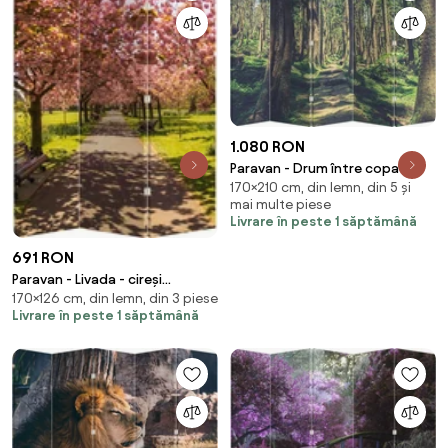
1.080 RON
Paravan - Drum între copaci
170×210 cm, din lemn, din 5 și
(210x170 cm)
mai multe piese
Livrare în peste 1 săptămână
691 RON
Paravan - Livada - cireși
170×126 cm, din lemn, din 3 piese
(126x170 cm)
Livrare în peste 1 săptămână