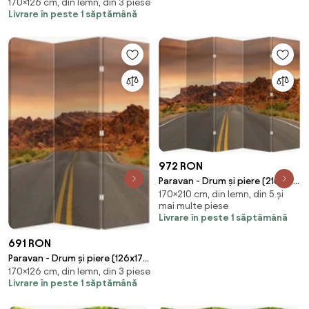
170×126 cm, din lemn, din 3 piese
(126x170 cm)
Livrare în peste 1 săptămână
972 RON
Paravan - Drum și piere (210x170
170×210 cm, din lemn, din 5 și
cm)
mai multe piese
Livrare în peste 1 săptămână
691 RON
Paravan - Drum și piere (126x170
170×126 cm, din lemn, din 3 piese
cm)
Livrare în peste 1 săptămână