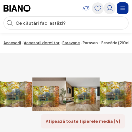
Sari peste navigare, accesează conținutul
Introducerea căutării
Sari peste conținut, mergi la subsol
Accesorii
Accesorii dormitor
Paravane
Paravan - Pescărie (210x1
Afișează toate fișierele media (4)