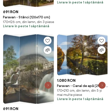
Livrare în peste 1 săptămână
691 RON
Paravan - Stânci (126x170 cm)
170×126 cm, din lemn, din 3 piese
Livrare în peste 1 săptămână
1.080 RON
Paravan - Canal de apă (210x170
170×210 cm, din lemn, din 5 și
cm)
mai multe piese
Livrare în peste 1 săptămână
691 RON