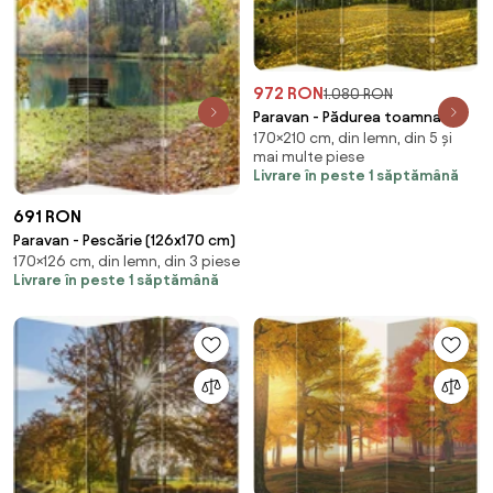
972 RON
1.080 RON
Paravan - Pădurea toamna
170×210 cm, din lemn, din 5 și
(210x170 cm)
mai multe piese
Livrare în peste 1 săptămână
691 RON
Paravan - Pescărie (126x170 cm)
170×126 cm, din lemn, din 3 piese
Livrare în peste 1 săptămână