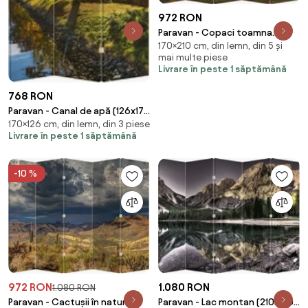
972 RON
Paravan - Copaci toamna
170×210 cm, din lemn, din 5 și
(210x170 cm)
mai multe piese
Livrare în peste 1 săptămână
768 RON
Paravan - Canal de apă (126x170
170×126 cm, din lemn, din 3 piese
cm)
Livrare în peste 1 săptămână
-10 %
972 RON
1.080 RON
1.080 RON
Paravan - Cactușii în natură
Paravan - Lac montan (210x170