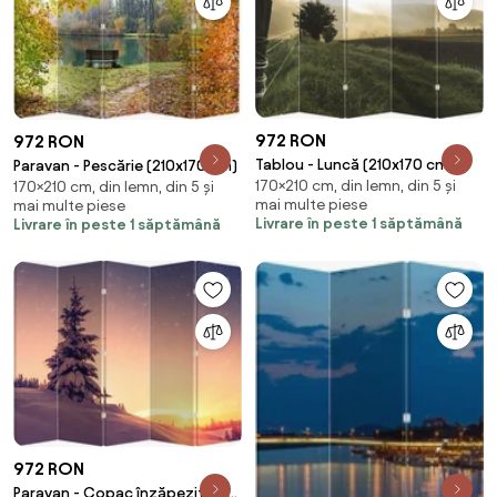
972 RON
972 RON
Tablou - Luncă (210x170 cm)
Paravan - Pescărie (210x170 cm)
170×210 cm, din lemn, din 5 și
170×210 cm, din lemn, din 5 și
mai multe piese
mai multe piese
Livrare în peste 1 săptămână
Livrare în peste 1 săptămână
972 RON
Paravan - Copac înzăpezit pe