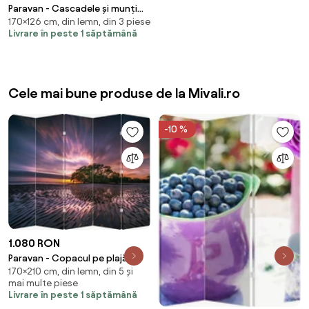
Paravan - Cascadele și munți
170×126 cm, din lemn, din 3 piese
(126x170 cm)
Livrare în peste 1 săptămână
Cele mai bune produse de la Mivali.ro
-10 %
1.080 RON
Paravan - Copacul pe plajă
170×210 cm, din lemn, din 5 și
(210x170 cm)
mai multe piese
Livrare în peste 1 săptămână