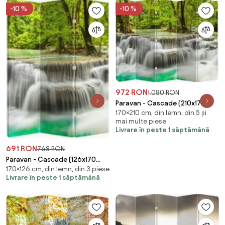
-10 %
-10 %
972 RON
1.080 RON
Paravan - Cascade (210x170
170×210 cm, din lemn, din 5 și
cm)
mai multe piese
Livrare în peste 1 săptămână
691 RON
768 RON
Paravan - Cascade (126x170
170×126 cm, din lemn, din 3 piese
cm)
Livrare în peste 1 săptămână