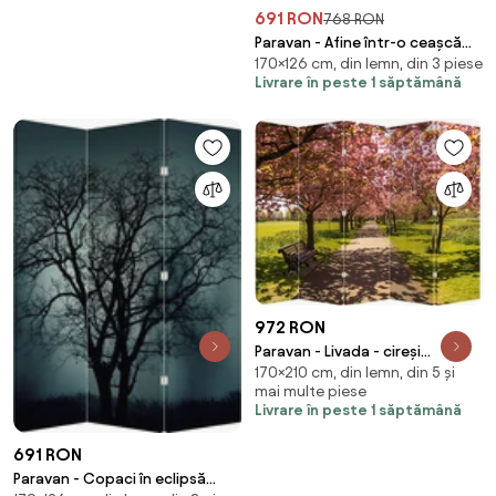
691 RON
768 RON
Paravan - Afine într-o ceașcă
170×126 cm, din lemn, din 3 piese
(126x170 cm)
Livrare în peste 1 săptămână
972 RON
Paravan - Livada - cireși
170×210 cm, din lemn, din 5 și
(210x170 cm)
mai multe piese
Livrare în peste 1 săptămână
691 RON
Paravan - Copaci în eclipsă