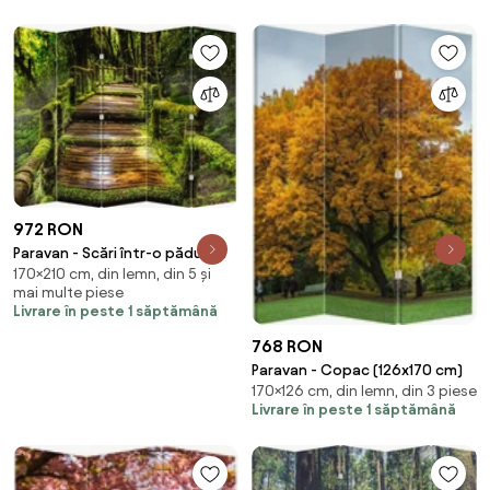
972 RON
Paravan - Scări într-o pădure
170×210 cm, din lemn, din 5 și
tropicală (210x170 cm)
mai multe piese
Livrare în peste 1 săptămână
768 RON
Paravan - Copac (126x170 cm)
170×126 cm, din lemn, din 3 piese
Livrare în peste 1 săptămână