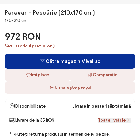
Paravan - Pescărie (210x170 cm)
Dimensiuni
170×210 cm
972 RON
Vezi istoricul prețurilor
Către magazin Mivali.ro
Îmi place
Comparaţie
Urmărește prețul
Disponibilitate
Livrare în peste 1 săptămână
Livrare de la 35 RON
Toate livrările
Puteți returna produsul în termen de 14 de zile.