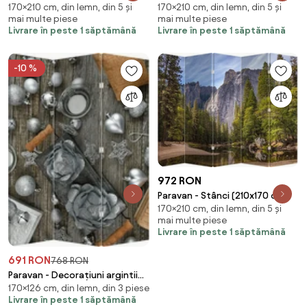
170×210 cm, din lemn, din 5 și
170×210 cm, din lemn, din 5 și
(210x170 cm)
cm)
mai multe piese
mai multe piese
Livrare în peste 1 săptămână
Livrare în peste 1 săptămână
-10 %
972 RON
Paravan - Stânci (210x170 cm)
170×210 cm, din lemn, din 5 și
mai multe piese
Livrare în peste 1 săptămână
691 RON
768 RON
Paravan - Decorațiuni argintii
170×126 cm, din lemn, din 3 piese
de Crăciun (126x170 cm)
Livrare în peste 1 săptămână