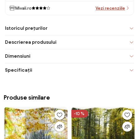
Mivali.ro
Vezi recenziile
Istoricul prețurilor
Descrierea produsului
Dimensiuni
Specificații
Produse similare
-10 %