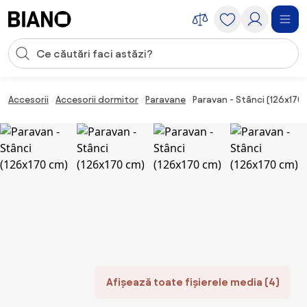
Sari peste navigare, accesează conținutul
Introducerea căutării
Sari peste conținut, mergi la subsol
Accesorii
Accesorii dormitor
Paravane
Paravan - Stânci (126x170
Afișează toate fișierele media (4)