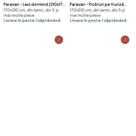
Paravan - Leul dormind (210x170
Paravan - Picături pe frunză
170×210 cm, din lemn, din 5 și
170×210 cm, din lemn, din 5 și
cm)
(210x170 cm)
mai multe piese
mai multe piese
Livrare în peste 1 săptămână
Livrare în peste 1 săptămână