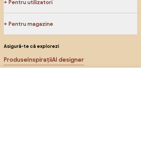
Pentru utilizatori
Pentru magazine
Asigură-te că explorezi
Produse
Inspirații
AI designer
Ne poți găsi pe rețelele de socializare
691 RON
Către magazin
Cookie-uri
Politica de confidențialitate
Termeni de utilizare
Alege țara
© 2026 Biano s.r.o.