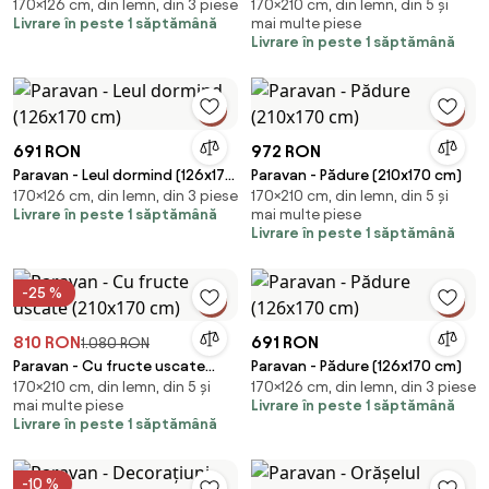
170×126 cm, din lemn, din 3 piese
170×210 cm, din lemn, din 5 și
cm)
Livrare în peste 1 săptămână
mai multe piese
Livrare în peste 1 săptămână
691 RON
972 RON
Paravan - Leul dormind (126x170
Paravan - Pădure (210x170 cm)
170×126 cm, din lemn, din 3 piese
170×210 cm, din lemn, din 5 și
cm)
Livrare în peste 1 săptămână
mai multe piese
Livrare în peste 1 săptămână
-25 %
810 RON
691 RON
1.080 RON
Paravan - Cu fructe uscate
Paravan - Pădure (126x170 cm)
170×210 cm, din lemn, din 5 și
170×126 cm, din lemn, din 3 piese
(210x170 cm)
mai multe piese
Livrare în peste 1 săptămână
Livrare în peste 1 săptămână
-10 %