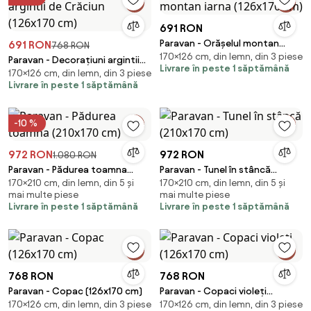
691 RON
Paravan - Orășelul montan
691 RON
768 RON
170×126 cm, din lemn, din 3 piese
iarna (126x170 cm)
Paravan - Decorațiuni argintii
Livrare în peste 1 săptămână
170×126 cm, din lemn, din 3 piese
de Crăciun (126x170 cm)
Livrare în peste 1 săptămână
-10 %
972 RON
972 RON
1.080 RON
Paravan - Pădurea toamna
Paravan - Tunel în stâncă
170×210 cm, din lemn, din 5 și
170×210 cm, din lemn, din 5 și
(210x170 cm)
(210x170 cm)
mai multe piese
mai multe piese
Livrare în peste 1 săptămână
Livrare în peste 1 săptămână
768 RON
768 RON
Paravan - Copac (126x170 cm)
Paravan - Copaci violeți
170×126 cm, din lemn, din 3 piese
170×126 cm, din lemn, din 3 piese
(126x170 cm)