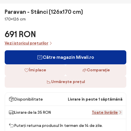
Paravan - Stânci (126x170 cm)
Dimensiuni
170×126 cm
691 RON
Vezi istoricul prețurilor
Către magazin Mivali.ro
Îmi place
Comparaţie
Urmărește prețul
Disponibilitate
Livrare în peste 1 săptămână
Livrare de la 35 RON
Toate livrările
Puteți returna produsul în termen de 14 de zile.