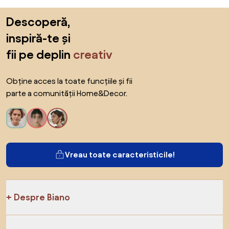
Sari peste subsol, revino la începutul paginii
Descoperă,
inspiră-te și
fii pe deplin
creativ
Obține acces la toate funcțiile și fii
parte a comunității Home&Decor.
Vreau toate caracteristicile!
Despre Biano