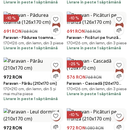
Livrare în peste 1 săptămână
Livrare în peste 1 săptămână
-10 %
-10 %
691 RON
691 RON
768 RON
768 RON
Paravan - Pădurea toamna
Paravan - Picături pe frunză
170×126 cm, din lemn, din 3 piese
170×126 cm, din lemn, din 3 piese
(126x170 cm)
(126x170 cm)
Livrare în peste 1 săptămână
Livrare în peste 1 săptămână
-25 %
972 RON
576 RON
768 RON
Paravan - Părâu (210x170 cm)
Paravan - Cascadă (126x170
170×210 cm, din lemn, din 5 și
170×126 cm, din lemn, din 3 piese
cm)
mai multe piese
Livrare în peste 1 săptămână
Livrare în peste 1 săptămână
-10 %
972 RON
972 RON
1.080 RON