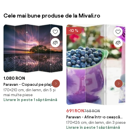
Cele mai bune produse de la Mivali.ro
-10 %
1.080 RON
Paravan - Copacul pe plajă
170×210 cm, din lemn, din 5 și
(210x170 cm)
mai multe piese
Livrare în peste 1 săptămână
691 RON
768 RON
Paravan - Afine într-o ceașcă
170×126 cm, din lemn, din 3 piese
(126x170 cm)
Livrare în peste 1 săptămână