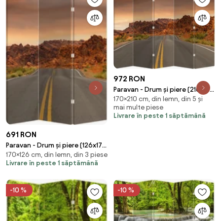
972 RON
Paravan - Drum și piere (210x170
170×210 cm, din lemn, din 5 și
cm)
mai multe piese
Livrare în peste 1 săptămână
691 RON
Paravan - Drum și piere (126x170
170×126 cm, din lemn, din 3 piese
cm)
Livrare în peste 1 săptămână
-10 %
-10 %