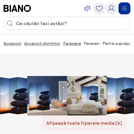
Sari peste navigare, accesează conținutul
Introducerea căutării
Sari peste conținut, mergi la subsol
Accesorii
Accesorii dormitor
Paravane
Paravan - Pietre suprapus
Afișează toate fișierele media (4)