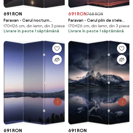
691 RON
691 RON
768 RON
Paravan - Cerul nocturn
Paravan - Cerul plin de stele
170×126 cm, din lemn, din 3 piese
170×126 cm, din lemn, din 3 piese
(126x170 cm)
(126x170 cm)
Livrare în peste 1 săptămână
Livrare în peste 1 săptămână
691 RON
691 RON