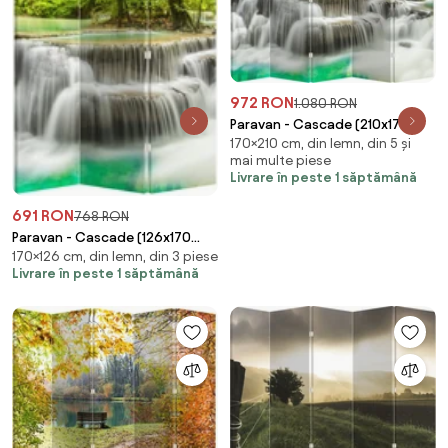
972 RON
1.080 RON
Paravan - Cascade (210x170
170×210 cm, din lemn, din 5 și
cm)
mai multe piese
Livrare în peste 1 săptămână
691 RON
768 RON
Paravan - Cascade (126x170
170×126 cm, din lemn, din 3 piese
cm)
Livrare în peste 1 săptămână