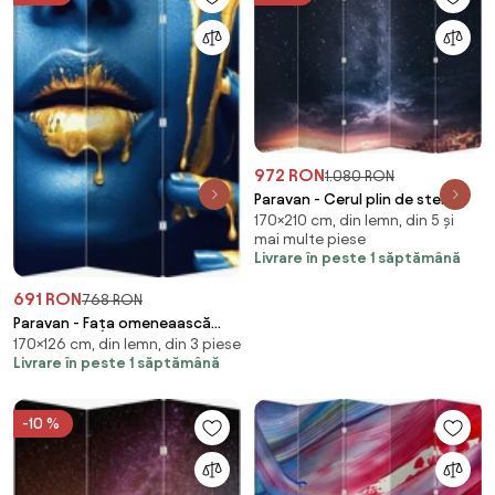
972 RON
1.080 RON
Paravan - Cerul plin de stele
170×210 cm, din lemn, din 5 și
(210x170 cm)
mai multe piese
Livrare în peste 1 săptămână
691 RON
768 RON
Paravan - Fața omeneaască
170×126 cm, din lemn, din 3 piese
(126x170 cm)
Livrare în peste 1 săptămână
-10 %