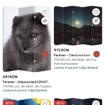
972 RON
Paravan - Cerul nocturn
170×210 cm, din lemn, din 5 și
(210x170 cm)
mai multe piese
Livrare în peste 1 săptămână
691 RON
Paravan - Vulpe polară (126x170
170×126 cm, din lemn, din 3 piese
cm)
Livrare în peste 1 săptămână
-10 %
-10 %