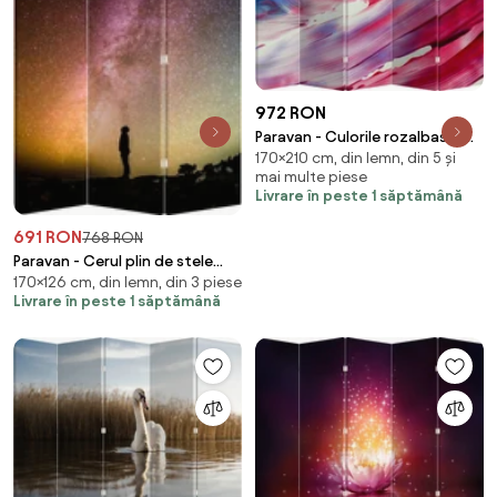
972 RON
Paravan - Culorile rozalbaste
170×210 cm, din lemn, din 5 și
(210x170 cm)
mai multe piese
Livrare în peste 1 săptămână
691 RON
768 RON
Paravan - Cerul plin de stele
170×126 cm, din lemn, din 3 piese
(126x170 cm)
Livrare în peste 1 săptămână