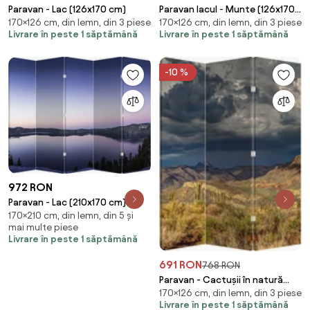
Paravan - Lac (126x170 cm)
Paravan lacul - Munte (126x170
170×126 cm, din lemn, din 3 piese
170×126 cm, din lemn, din 3 piese
cm)
Livrare în peste 1 săptămână
Livrare în peste 1 săptămână
-10 %
972 RON
Paravan - Lac (210x170 cm)
170×210 cm, din lemn, din 5 și
mai multe piese
Livrare în peste 1 săptămână
691 RON
768 RON
Paravan - Cactușii în natură
170×126 cm, din lemn, din 3 piese
(126x170 cm)
Livrare în peste 1 săptămână