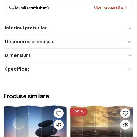
Mivali.ro
Vezi recenziile
Istoricul prețurilor
Descrierea produsului
Dimensiuni
Specificații
Produse similare
-25 %