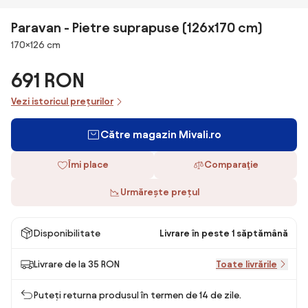
Paravan - Pietre suprapuse (126x170 cm)
Dimensiuni
170×126 cm
691 RON
Vezi istoricul prețurilor
Către magazin Mivali.ro
Îmi place
Comparaţie
Urmărește prețul
Disponibilitate
Livrare în peste 1 săptămână
Livrare de la 35 RON
Toate livrările
Puteți returna produsul în termen de 14 de zile.