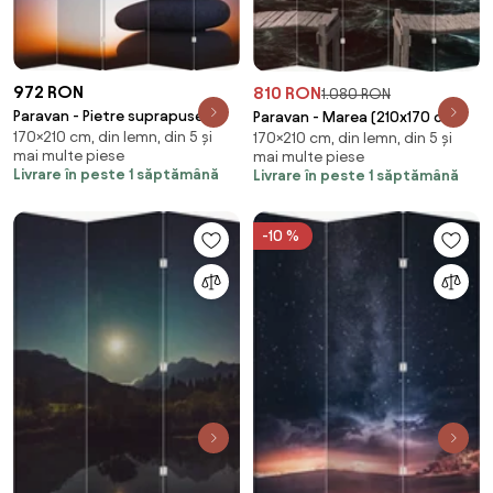
972 RON
810 RON
1.080 RON
Paravan - Pietre suprapuse
Paravan - Marea (210x170 cm)
170×210 cm, din lemn, din 5 și
(210x170 cm)
170×210 cm, din lemn, din 5 și
mai multe piese
mai multe piese
Livrare în peste 1 săptămână
Livrare în peste 1 săptămână
-10 %