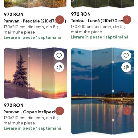
972 RON
972 RON
Tablou - Luncă (210x170 cm)
Paravan - Pescărie (210x170 cm)
170×210 cm, din lemn, din 5 și
170×210 cm, din lemn, din 5 și
mai multe piese
mai multe piese
Livrare în peste 1 săptămână
Livrare în peste 1 săptămână
972 RON
Paravan - Copac înzăpezit pe
170×210 cm, din lemn, din 5 și
luncă (210x170 cm)
mai multe piese
Livrare în peste 1 săptămână