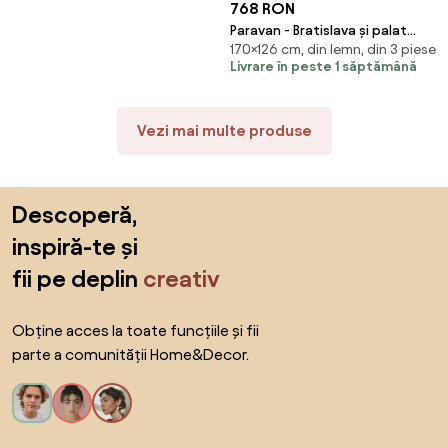
768 RON
Paravan - Bratislava și palat
170×126 cm, din lemn, din 3 piese
(126x170 cm)
Livrare în peste 1 săptămână
Vezi mai multe produse
Sari peste subsol, revino la începutul paginii
Descoperă,
inspiră-te și
fii pe deplin
creativ
Obține acces la toate funcțiile și fii
parte a comunității Home&Decor.