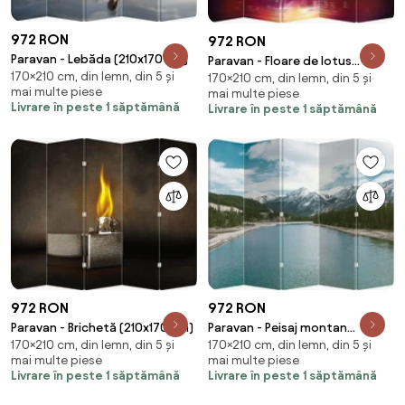
972 RON
972 RON
Paravan - Lebăda (210x170 cm)
Paravan - Floare de lotus
170×210 cm, din lemn, din 5 și
170×210 cm, din lemn, din 5 și
(210x170 cm)
mai multe piese
mai multe piese
Livrare în peste 1 săptămână
Livrare în peste 1 săptămână
972 RON
972 RON
Paravan - Brichetă (210x170 cm)
Paravan - Peisaj montan
170×210 cm, din lemn, din 5 și
170×210 cm, din lemn, din 5 și
(210x170 cm)
mai multe piese
mai multe piese
Livrare în peste 1 săptămână
Livrare în peste 1 săptămână