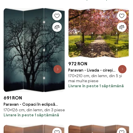
972 RON
Paravan - Livada - cireși
170×210 cm, din lemn, din 5 și
(210x170 cm)
mai multe piese
Livrare în peste 1 săptămână
691 RON
Paravan - Copaci în eclipsă
170×126 cm, din lemn, din 3 piese
(126x170 cm)
Livrare în peste 1 săptămână