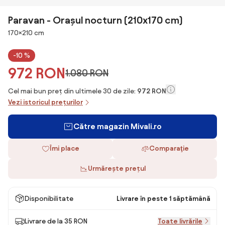
Paravan - Orașul nocturn (210x170 cm)
Dimensiuni
170×210 cm
-10 %
972 RON
1.080 RON
Cel mai bun preț din ultimele 30 de zile:
972 RON
Vezi istoricul prețurilor
Către magazin Mivali.ro
Îmi place
Comparaţie
Urmărește prețul
Disponibilitate
Livrare în peste 1 săptămână
Livrare de la 35 RON
Toate livrările