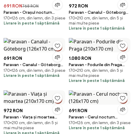
691 RON
972 RON
768 RON
Paravan - Orașul nocturn
Paravan - Canalul - Göteborg
170×126 cm, din lemn, din 3 piese
170×210 cm, din lemn, din 5 și
(126x170 cm)
(210x170 cm)
Livrare în peste 1 săptămână
mai multe piese
Livrare în peste 1 săptămână
691 RON
1.080 RON
Paravan - Canalul - Göteborg
Paravan - Podurile din Praga
170×126 cm, din lemn, din 3 piese
170×210 cm, din lemn, din 5 și
(126x170 cm)
(210x170 cm)
Livrare în peste 1 săptămână
mai multe piese
Livrare în peste 1 săptămână
972 RON
691 RON
Paravan - Viața și moartea
Paravan - Cerul nocturn
170×210 cm, din lemn, din 5 și
170×126 cm, din lemn, din 3 piese
(210x170 cm)
(126x170 cm)
mai multe piese
Livrare în peste 1 săptămână
Livrare în peste 1 săptămână