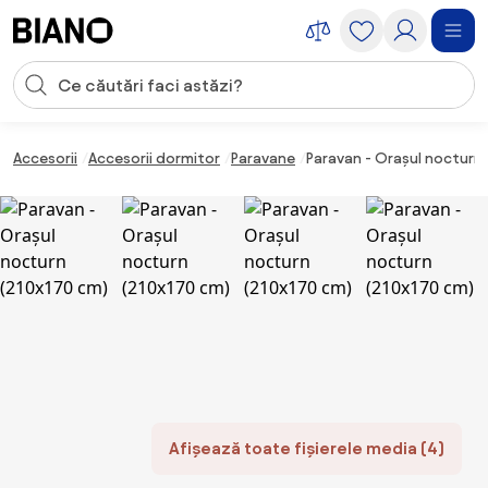
Sari peste navigare, accesează conținutul
Introducerea căutării
Sari peste conținut, mergi la subsol
Accesorii
Accesorii dormitor
Paravane
Paravan - Orașul nocturn 
Afișează toate fișierele media (4)