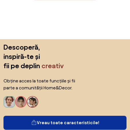
Sari peste subsol, revino la începutul paginii
Descoperă,
inspiră-te și
fii pe deplin
creativ
Obține acces la toate funcțiile și fii
parte a comunității Home&Decor.
Vreau toate caracteristicile!