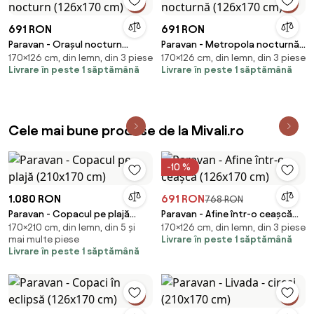
691 RON
691 RON
Paravan - Orașul nocturn
Paravan - Metropola nocturnă
170×126 cm, din lemn, din 3 piese
170×126 cm, din lemn, din 3 piese
(126x170 cm)
(126x170 cm)
Livrare în peste 1 săptămână
Livrare în peste 1 săptămână
Cele mai bune produse de la Mivali.ro
-10 %
1.080 RON
691 RON
768 RON
Paravan - Copacul pe plajă
Paravan - Afine într-o ceașcă
170×210 cm, din lemn, din 5 și
170×126 cm, din lemn, din 3 piese
(210x170 cm)
(126x170 cm)
mai multe piese
Livrare în peste 1 săptămână
Livrare în peste 1 săptămână