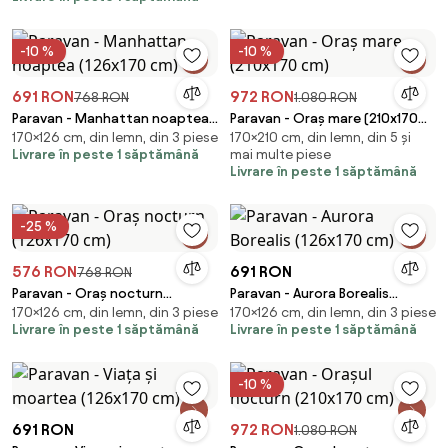
-10 %
-10 %
691 RON
972 RON
768 RON
1.080 RON
Paravan - Manhattan noaptea
Paravan - Oraș mare (210x170
170×126 cm, din lemn, din 3 piese
170×210 cm, din lemn, din 5 și
(126x170 cm)
cm)
Livrare în peste 1 săptămână
mai multe piese
Livrare în peste 1 săptămână
-25 %
576 RON
691 RON
768 RON
Paravan - Oraș nocturn
Paravan - Aurora Borealis
170×126 cm, din lemn, din 3 piese
170×126 cm, din lemn, din 3 piese
(126x170 cm)
(126x170 cm)
Livrare în peste 1 săptămână
Livrare în peste 1 săptămână
-10 %
691 RON
972 RON
1.080 RON