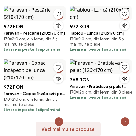
972 RON
972 RON
Paravan - Pescărie (210x170 cm)
Tablou - Luncă (210x170 cm)
170×210 cm, din lemn, din 5 și
170×210 cm, din lemn, din 5 și
mai multe piese
mai multe piese
Livrare în peste 1 săptămână
Livrare în peste 1 săptămână
768 RON
Paravan - Bratislava și palat
972 RON
170×126 cm, din lemn, din 3 piese
(126x170 cm)
Paravan - Copac înzăpezit pe
Livrare în peste 1 săptămână
170×210 cm, din lemn, din 5 și
luncă (210x170 cm)
mai multe piese
Livrare în peste 1 săptămână
Vezi mai multe produse