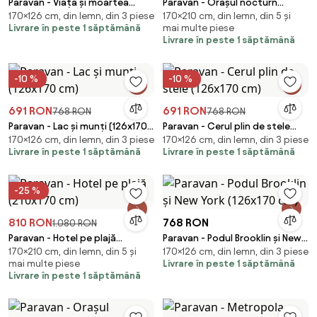
Paravan - Viața și moartea
Paravan - Orașul nocturn
170×126 cm, din lemn, din 3 piese
170×210 cm, din lemn, din 5 și
(126x170 cm)
(210x170 cm)
Livrare în peste 1 săptămână
mai multe piese
Livrare în peste 1 săptămână
-10 %
-10 %
691 RON
691 RON
768 RON
768 RON
Paravan - Lac și munți (126x170
Paravan - Cerul plin de stele
170×126 cm, din lemn, din 3 piese
170×126 cm, din lemn, din 3 piese
cm)
(126x170 cm)
Livrare în peste 1 săptămână
Livrare în peste 1 săptămână
-25 %
810 RON
768 RON
1.080 RON
Paravan - Hotel pe plajă
Paravan - Podul Brooklin și New
170×210 cm, din lemn, din 5 și
170×126 cm, din lemn, din 3 piese
(210x170 cm)
York (126x170 cm)
mai multe piese
Livrare în peste 1 săptămână
Livrare în peste 1 săptămână