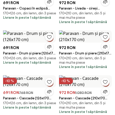
691 RON
972 RON
Paravan - Copaci în eclipsă
Paravan - Livada - cireși
170×126 cm, din lemn, din 3 piese
170×210 cm, din lemn, din 5 și
(126x170 cm)
(210x170 cm)
Livrare în peste 1 săptămână
mai multe piese
Livrare în peste 1 săptămână
691 RON
972 RON
Paravan - Drum și piere (126x170
Paravan - Drum și piere (210x170
170×126 cm, din lemn, din 3 piese
170×210 cm, din lemn, din 5 și
cm)
cm)
Livrare în peste 1 săptămână
mai multe piese
Livrare în peste 1 săptămână
-10 %
-10 %
691 RON
972 RON
768 RON
1.080 RON
Paravan - Cascade (126x170
Paravan - Cascade (210x170
170×126 cm, din lemn, din 3 piese
170×210 cm, din lemn, din 5 și
cm)
cm)
Livrare în peste 1 săptămână
mai multe piese
Livrare în peste 1 săptămână