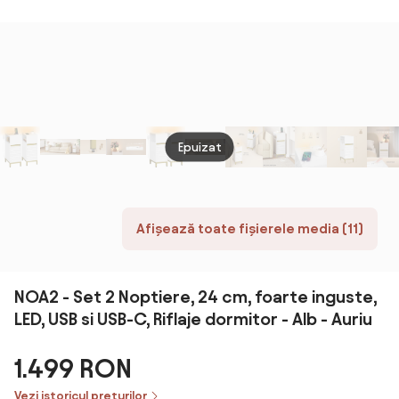
pentru
crema bianca /
stejar
Dormitor cu 2
Dormitor cu
gold
mâne
Sertare,
Sertar,
cash
40x40x56cm,
40x30x15 cm,
Lemn Natural |
Alb | Aosom
Aosom Romania
Romania
Epuizat
Afișează toate fișierele media (11)
NOA2 - Set 2 Noptiere, 24 cm, foarte inguste,
LED, USB si USB-C, Riflaje dormitor - Alb - Auriu
1.499 RON
Vezi istoricul prețurilor