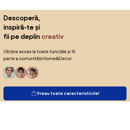
Sari peste subsol, revino la începutul paginii
Descoperă,
inspiră-te și
fii pe deplin
creativ
Obține acces la toate funcțiile și fii
parte a comunității Home&Decor.
Vreau toate caracteristicile!
Despre Biano