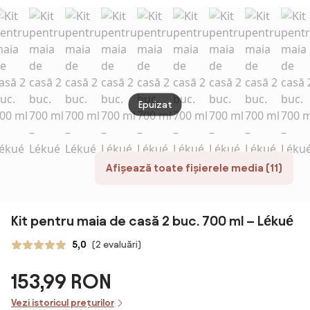
1BBB1033,
traditional
7x7x20pana la
32 cm, Pana la
260°C,
Reutilizabil,
Negru
Epuizat
Afișează toate fișierele media (11)
Kit pentru maia de casă 2 buc. 700 ml – Lékué
5,0
(2 evaluări)
153,99 RON
Vezi istoricul prețurilor