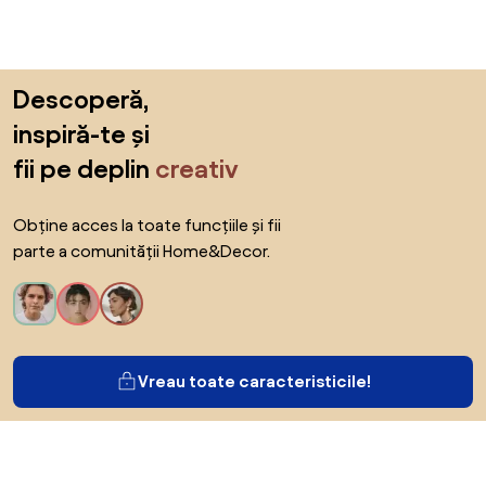
Sari peste subsol, revino la începutul paginii
Descoperă,
inspiră-te și
fii pe deplin
creativ
Obține acces la toate funcțiile și fii
parte a comunității Home&Decor.
Vreau toate caracteristicile!
Despre Biano