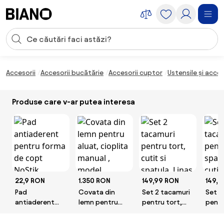
Sari peste navigare, accesează conținutul
Introducerea căutării
Sari peste conținut, mergi la subsol
Accesorii
Accesorii bucătărie
Accesorii cuptor
Ustensile și acce
Produse care v-ar putea interesa
22,9 RON
1.350 RON
149,99 RON
149,9
Pad
Covata din
Set 2 tacamuri
Set 2
antiaderent
lemn pentru
pentru tort,
pentr
pentru forma
aluat, cioplita
cutit si spatula,
spatul
de copt NoStik
manual , model
Linas
Linas