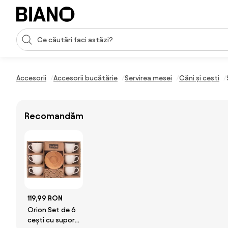
Sari peste navigare, accesează conținutul
Introducerea căutării
Sari peste conținut, mergi la subsol
Accesorii
Accesorii bucătărie
Servirea mesei
Căni și cești
Recomandăm
119,99 RON
Orion Set de 6
ceşti cu suport