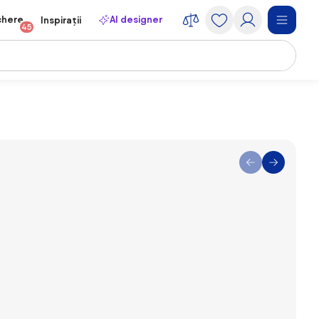
chere
AI designer
Inspirații
45