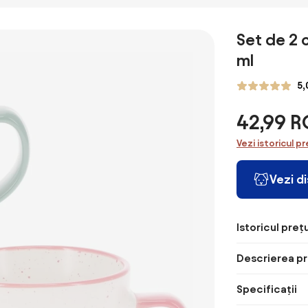
Set de 2 
ml
5,
42,99 
Vezi istoricul pr
Vezi d
Istoricul prețu
Descrierea pr
Specificații