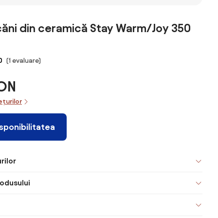
căni din ceramică Stay Warm/Joy 350
0
(1 evaluare)
RON
ețurilor
isponibilitatea
rilor
odusului