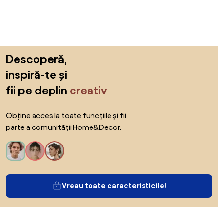
Sari peste subsol, revino la începutul paginii
Descoperă,
inspiră-te și
fii pe deplin
creativ
Obține acces la toate funcțiile și fii
parte a comunității Home&Decor.
Vreau toate caracteristicile!