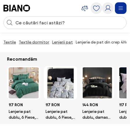
Sari peste navigare, accesează conținutul
Introducerea căutării
Sari peste conținut, mergi la subsol
Textile
Textile dormitor
Lenjerii pat
Lenjerie de pat din crep 4Ho
Recomandăm
117 RON
117 RON
144 RON
117 R
Lenjerie pat
Lenjerie pat
Lenjerie pat
Lenje
dublu, 6 Piese,
dublu, 6 Piese,
dublu, damasc
dublu
Finet Premium
Finet Premium
finetat Deluxe,
Finet
6 piese,