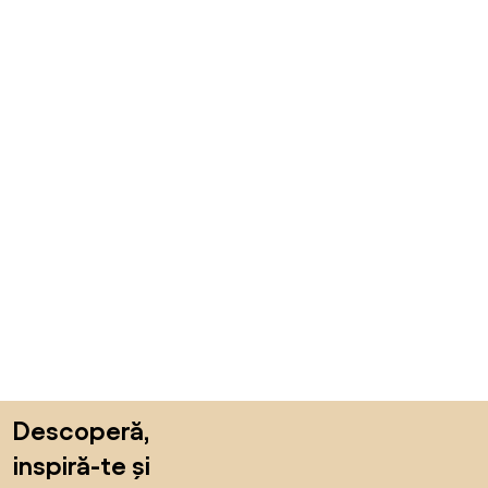
Sari peste subsol, revino la începutul paginii
Descoperă,
inspiră-te și