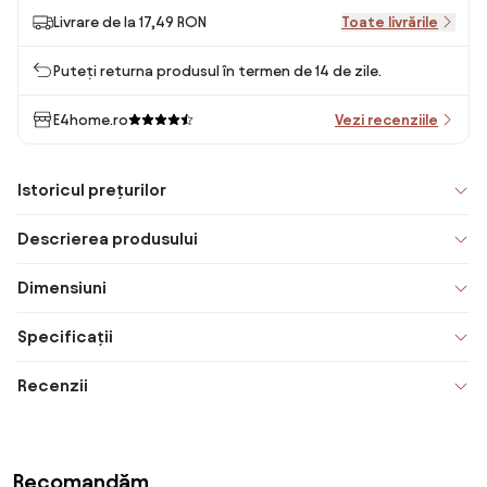
Livrare de la 17,49 RON
Toate livrările
Puteți returna produsul în termen de 14 de zile.
E4home.ro
Vezi recenziile
Istoricul prețurilor
Descrierea produsului
Dimensiuni
Specificații
Recenzii
Recomandăm