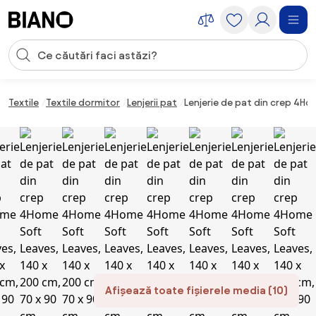
Sari peste navigare, accesează conținutul
Introducerea căutării
Sari peste conținut, mergi la subsol
Textile
Textile dormitor
Lenjerii pat
Lenjerie de pat din crep 4Ho
Afișează toate fișierele media (10)