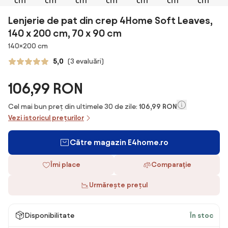
Lenjerie de pat din crep 4Home Soft Leaves,
140 x 200 cm, 70 x 90 cm
Dimensiuni
140×200 cm
5,0
(3 evaluări)
106,99 RON
Cel mai bun preț din ultimele 30 de zile:
106,99 RON
Vezi istoricul prețurilor
Către magazin E4home.ro
Îmi place
Comparaţie
Urmărește prețul
Disponibilitate
În stoc