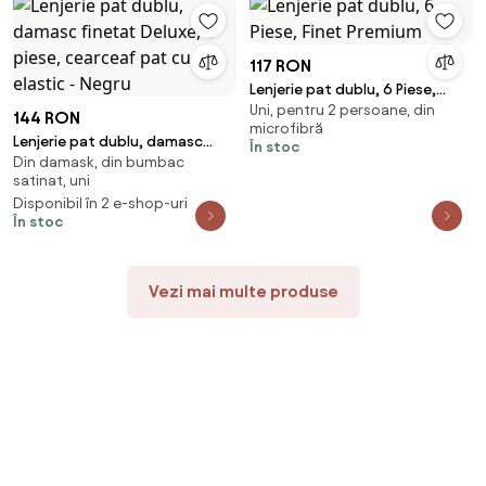
117 RON
Lenjerie pat dublu, 6 Piese,
Uni, pentru 2 persoane, din
Finet Premium
144 RON
microfibră
Lenjerie pat dublu, damasc
În stoc
Din damask, din bumbac
finetat Deluxe, 6 piese,
satinat, uni
cearceaf pat cu elastic - Negru
Disponibil în 2 e-shop-uri
În stoc
Vezi mai multe produse