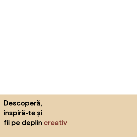
Sari peste subsol, revino la începutul paginii
Descoperă,
inspiră-te și
fii pe deplin
creativ