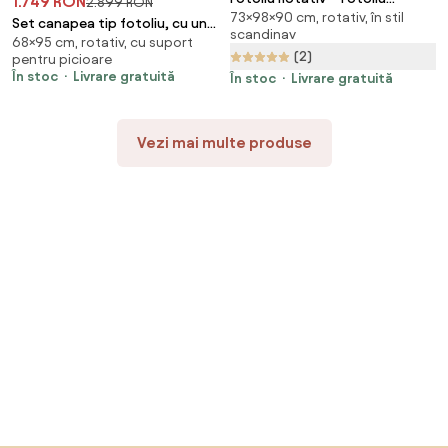
1.749 RON
2.899 RON
73×98×90 cm, rotativ, în stil
Modern și Confortabil pentru
Set canapea tip fotoliu, cu un
scandinav
Living, Material Textil, stofă
68×95 cm, rotativ, cu suport
singur loc, taburet inclus,
(2)
Aragon, Alb
pentru picioare
material tip boucle, rotativ, Alb
În stoc
Livrare gratuită
În stoc
Livrare gratuită
Vezi mai multe produse