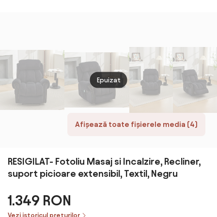
cu Sp
din Lemn și Oțel
albastru inchis |
Regla
pentru Living și
AOSOM RO
Nivele
Dormitor,
65x6
71x92x101 cm,
Maro 
Bej
Roma
Epuizat
Afișează toate fișierele media (4)
RESIGILAT- Fotoliu Masaj si Incalzire, Recliner,
suport picioare extensibil, Textil, Negru
1.349 RON
Vezi istoricul prețurilor