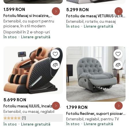
1.599 RON
5.299 RON
Fotoliu Masaj si Incalzire,
Fotoliu de masaj VETURIUS ULTRA
Extensibil, cu suport pentru
Recliner, suport picioare
Extensibil, rotativ, cu masaj
PRO, Incalzire, Bluetooth,
picioare, în stil modern
În stoc
Livrare gratuită
extensibil, Air PU Premium, Bej
Display, Ecran tactil, Controler
Disponibil în 2 e-shop-uri
rapid cotiera, Zero Gravity,
În stoc
Livrare gratuită
Boxe, Moduri Automate,
Suport Picioare extensibil, Piele
Ecologica Premium, Bej
5.699 RON
Fotoliu masaj IULIUS, Incalzire,
1.799 RON
Extensibil, cu masaj, reglabil
Bluetooth, Display LCD, Ecran
Fotoliu Recliner, suport picioare
tactil color, Zero Gravity, 2
(1)
Extensibil, reglabil, pentru TV
extensibil, Piele Ecologica, Gri
Boxe, Moduri Automate,
În stoc
Livrare gratuită
În stoc
Livrare gratuită