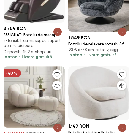
3.759 RON
RESIGILAT- Fotoliu de masaj
1.549 RON
Extensibil, cu masaj, cu suport
QUITUS, cu Incalzire, Bluetooth,
Fotoliu de relaxare rotativ 360°
pentru picioare
Display, Ecran tactil, Zero
93×96×78 cm, rotativ, egg
tip Lounge, tapițerie Mink
Disponibil în 2 e-shop-uri
Gravity, 2 Boxe, Moduri
În stoc
Livrare gratuită
Cashmere, bază metalică
În stoc
Livrare gratuită
Automate, Suport Picioare
neagră Ø60 cm, Gri, 96x93x78
extensibil, Piele Ecologica
cm
Premium, Maro
-40 %
1.149 RON
Fotoliu Rotativ – Fotoliu