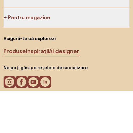
Pentru magazine
Asigură-te că explorezi
Produse
Inspirații
AI designer
Ne poți găsi pe rețelele de socializare
Cookie-uri
Politica de confidențialitate
Termeni de utilizare
Alege țara
© 2026 Biano s.r.o.