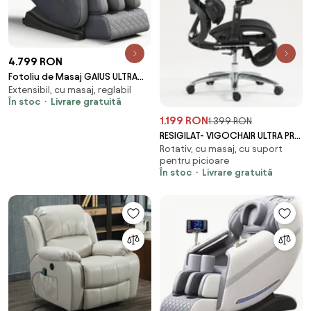
4.799 RON
Fotoliu de Masaj GAIUS ULTRA
Extensibil, cu masaj, reglabil
PREMIUM – Tehnologie, Relaxare
În stoc
Livrare gratuită
și Eleganță - AI Voice, Incalzire,
Zero Gravity, difuzoare
1.199 RON
1.399 RON
Bluetooth, Gri
RESIGILAT- VIGOCHAIR ULTRA PRO
Rotativ, cu masaj, cu suport
ROLLER Scaun ergonomic,
pentru picioare
spatar reglare verticala, suport
În stoc
Livrare gratuită
lombar cu masaj si incalzire,
sezut translatie, cotiere 6D,
suport picioare, Full Mesh,
Negru