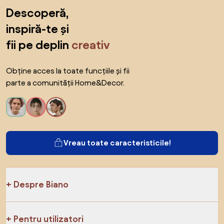
Sari peste subsol, revino la începutul paginii
Descoperă,
inspiră-te și
fii pe deplin
creativ
Obține acces la toate funcțiile și fii
parte a comunității Home&Decor.
Vreau toate caracteristicile!
Despre Biano
Pentru utilizatori