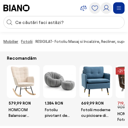
Sari peste navigare, accesează conținutul
Introducerea căutării
Sari peste conținut, mergi la subsol
Mobilier
Fotolii
RESIGILAT- Fotoliu Masaj si Incalzire, Recliner, supor
Recomandăm
-21 %
579,99 RON
1.384 RON
669,99 RON
719,9
909,
HOMCOM
Fotoliu
Fotolii moderne
HOM
Balansoar
pivotant de
cu picioare din
Fotol
Tapițat cu
design BLOOM
otel, tapitate
Indivi
Cotiere, Fotoliu
cu taburet, gri
cu nasturi,