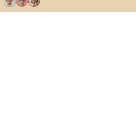
Vreau toate caracteristicile!
Despre Biano
Pentru utilizatori
Pentru magazine
Asigură-te că explorezi
Produse
Inspirații
AI designer