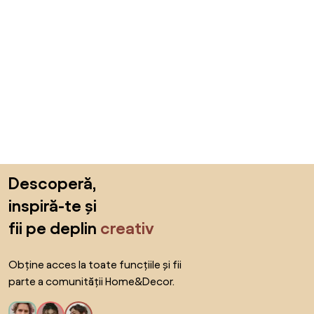
Sari peste subsol, revino la începutul paginii
Descoperă,
inspiră-te și
fii pe deplin
creativ
Obține acces la toate funcțiile și fii
parte a comunității Home&Decor.