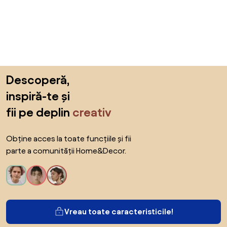
Sari peste subsol, revino la începutul paginii
Descoperă,
inspiră-te și
fii pe deplin
creativ
Obține acces la toate funcțiile și fii
parte a comunității Home&Decor.
Vreau toate caracteristicile!