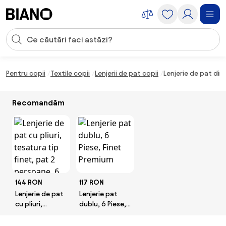
Sari peste navigare, accesează conținutul
Introducerea căutării
Sari peste conținut, mergi la subsol
Pentru copii
Textile copii
Lenjerii de pat copii
Lenjerie de pat din
Recomandăm
144 RON
117 RON
Lenjerie de pat
Lenjerie pat
cu pliuri,
dublu, 6 Piese,
tesatura tip
Finet Premium
finet, pat 2