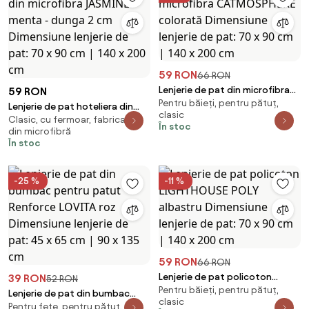
59 RON
66 RON
Lenjerie de pat din microfibra
59 RON
Pentru băieți, pentru pătuț,
CATMOSPHERE colorată
Lenjerie de pat hoteliera din
clasic
Dimensiune lenjerie de pat: 70 x
Clasic, cu fermoar, fabricată
microfibra JASMINE menta -
În stoc
din microfibră
90 cm | 140 x 200 cm
dunga 2 cm Dimensiune lenjerie
În stoc
de pat: 70 x 90 cm | 140 x 200
cm
-25 %
-11 %
59 RON
66 RON
Lenjerie de pat policoton
39 RON
52 RON
Pentru băieți, pentru pătuț,
LIGHTHOUSE POLY albastru
Lenjerie de pat din bumbac
clasic
Dimensiune lenjerie de pat: 70 x
Pentru fete, pentru pătuț,
pentru patut Renforce LOVITA