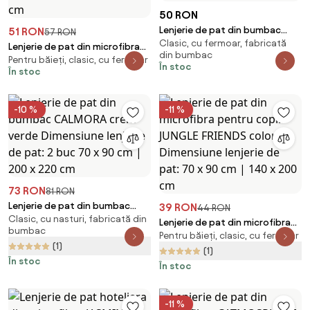
50 RON
Lenjerie de pat din bumbac
51 RON
57 RON
Clasic, cu fermoar, fabricată
Renforce KAYLIN cu model
Lenjerie de pat din microfibra
din bumbac
Dimensiune lenjerie de pat: 80 x
Pentru băieți, clasic, cu fermoar
pentru copii BUILDERS colorata
În stoc
În stoc
80 cm | 135 x 200 cm
Dimensiune lenjerie de pat: 70 x
80 cm | 140 x 200 cm
-10 %
-11 %
73 RON
81 RON
Lenjerie de pat din bumbac
39 RON
44 RON
Clasic, cu nasturi, fabricată din
CALMORA crem verde
Lenjerie de pat din microfibra
bumbac
Dimensiune lenjerie de pat: 2
Pentru băieți, clasic, cu fermoar
pentru copii JUNGLE FRIENDS
(1)
buc 70 x 90 cm | 200 x 220 cm
colorat Dimensiune lenjerie de
(1)
În stoc
pat: 70 x 90 cm | 140 x 200 cm
În stoc
-11 %