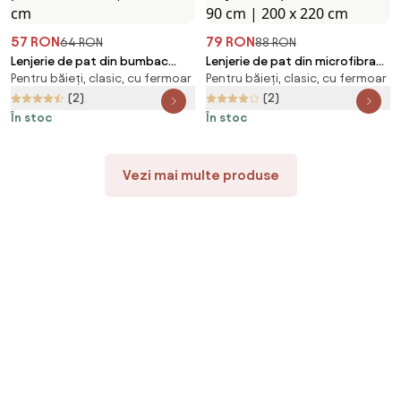
57 RON
79 RON
64 RON
88 RON
Lenjerie de pat din bumbac
Lenjerie de pat din microfibra
Pentru băieți, clasic, cu fermoar
Pentru băieți, clasic, cu fermoar
THERSA albastru Dimensiune
HENRIETTA colorata Dimensiune
lenjerie de pat: 70 x 90 cm | 140
lenjerie de pat: 2 buc 70 x 90
(2)
(2)
x 200 cm
cm | 200 x 220 cm
În stoc
În stoc
Vezi mai multe produse