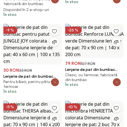
În stoc
fabricată din bumbac
90 cm | 140 x 200 cm
roz Dimensiune lenjerie de pat:
Disponibil în 2 e-shop-uri
45 x 65 cm | 90 x 135 cm
În stoc
-9 %
-26 %
79 RON
107 RON
Lenjerie de pat din bumbac
30 RON
33 RON
Clasic, cu fermoar, fabricată
Renforce LUNARIA verde
Lenjerie de pat din bumbac
din bumbac
Dimensiune lenjerie de pat: 70 x
Pentru băieți, pentru pătuț, cu
pentru patut JUNGLE JOY
În stoc
fermoar
90 cm | 140 x 200 cm
colorata Dimensiune lenjerie de
În stoc
pat: 40 x 60 cm | 100 x 135 cm
-11 %
-10 %