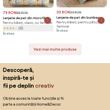
30 RON
79 RON
33 RON
88 RON
Lenjerie de pat din bumbac
Lenjerie de pat din microfibra
Pentru băieți, pentru pătuț, cu
pentru patut JUNGLE JOY
Pentru băieți, clasic, cu fermoar
HENRIETTA colorata Dimensiune
fermoar
colorata Dimensiune lenjerie de
lenjerie de pat: 2 buc 70 x 90
(2)
În stoc
pat: 40 x 60 cm | 100 x 135 cm
cm | 200 x 220 cm
În stoc
Vezi mai multe produse
Sari peste subsol, revino la începutul paginii
Descoperă,
inspiră-te și
fii pe deplin
creativ
Obține acces la toate funcțiile și fii
parte a comunității Home&Decor.