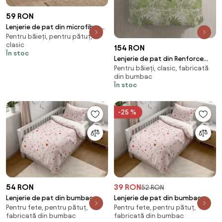
59 RON
Lenjerie de pat din microfibra
Pentru băieți, pentru pătuț,
FLORAMA albă Dimensiune
clasic
lenjerie de pat: 70 x 90 cm | 140
154 RON
În stoc
x 200 cm
Lenjerie de pat din Renforce
Pentru băieți, clasic, fabricată
bumbac SERAVINE verde
din bumbac
Dimensiune lenjerie de pat: 2
În stoc
buc 70 x 90 cm | 200 x 220 cm
-25 %
54 RON
39 RON
52 RON
Lenjerie de pat din bumbac
Lenjerie de pat din bumbac
Pentru fete, pentru pătuț,
Pentru fete, pentru pătuț,
pentru patut LOVITA roz
pentru patut Renforce LOVITA
fabricată din bumbac
fabricată din bumbac
Dimensiunile lenjeriei: 45 x 65
roz Dimensiune lenjerie de pat: