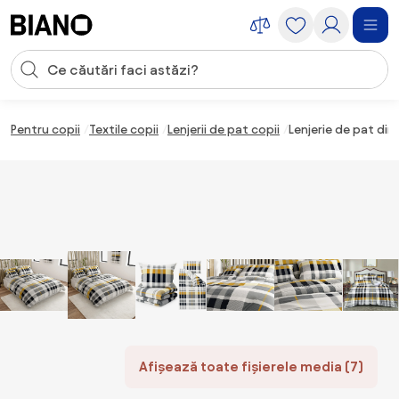
Sari peste navigare, accesează conținutul
Introducerea căutării
Sari peste conținut, mergi la subsol
Pentru copii
Textile copii
Lenjerii de pat copii
Lenjerie de pat din
Afișează toate fișierele media (7)