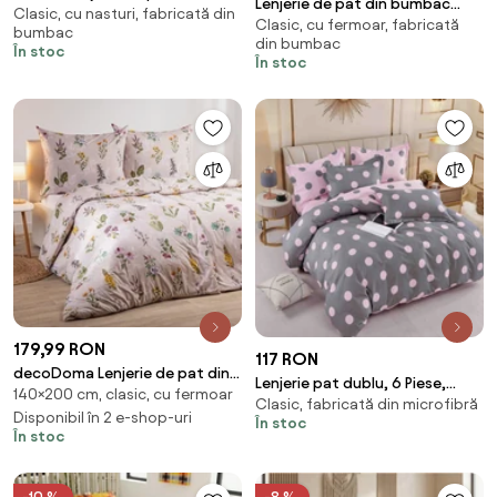
Lenjerie de pat din bumbac
Clasic, cu nasturi, fabricată din
bumbac EUCALIPT
Clasic, cu fermoar, fabricată
Renforce LUNARIA verde
bumbac
din bumbac
Dimensiune lenjerie de pat: 70 x
În stoc
În stoc
90 cm | 140 x 200 cm
179,99 RON
117 RON
decoDoma Lenjerie de pat din
Lenjerie pat dublu, 6 Piese,
140×200 cm, clasic, cu fermoar
microfibră IERBURI 2 pat simplu
Clasic, fabricată din microfibră
Finet Premium
Disponibil în 2 e-shop-uri
În stoc
În stoc