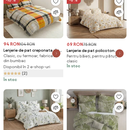
-10 %
-8 %
94 RON
69 RON
104 RON
75 RON
Lenjerie de pat creponata din
Lenjerie de pat policoton
Clasic, cu fermoar, fabricată
bumbac Renforce ORANGE KUBE
Pentru băieți, pentru pătuț,
WOODEN HOUSES POLY colorat
din bumbac
clasic
colorata Dimensiune lenjerie de
Dimensiune lenjerie de pat: 70 x
În stoc
Disponibil în 2 e-shop-uri
pat: 70 x 90 cm | 140 x 200 cm
90 cm | 140 x 220 cm
(2)
În stoc