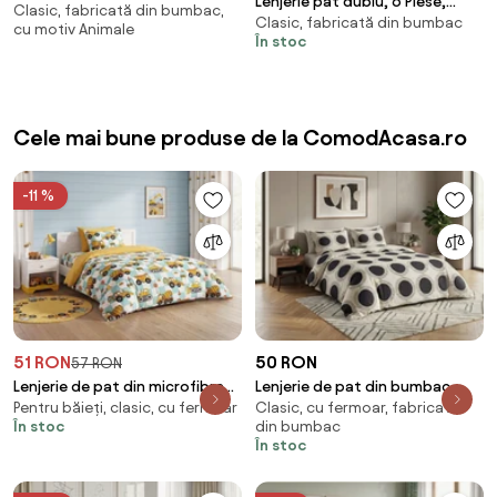
Lenjerie pat dublu, 6 Piese,
Clasic, fabricată din bumbac,
Cotton Pro (RCP77)
Clasic, fabricată din bumbac
Finet Premium
cu motiv Animale
În stoc
Cele mai bune produse de la ComodAcasa.ro
-11 %
51 RON
50 RON
57 RON
Lenjerie de pat din microfibra
Lenjerie de pat din bumbac
Pentru băieți, clasic, cu fermoar
Clasic, cu fermoar, fabricată
pentru copii BUILDERS colorata
Renforce KAYLIN cu model
În stoc
din bumbac
Dimensiune lenjerie de pat: 70 x
Dimensiune lenjerie de pat: 80 x
În stoc
80 cm | 140 x 200 cm
80 cm | 135 x 200 cm