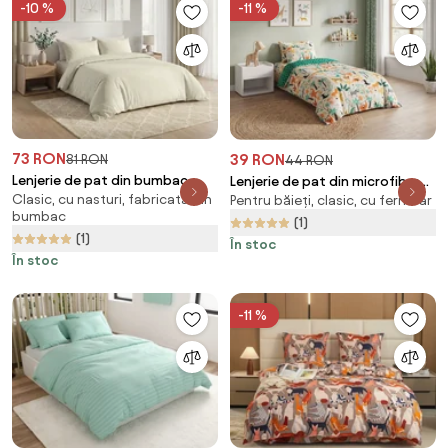
-10 %
-11 %
73 RON
39 RON
81 RON
44 RON
Lenjerie de pat din bumbac
Lenjerie de pat din microfibra
Clasic, cu nasturi, fabricată din
CALMORA crem verde
Pentru băieți, clasic, cu fermoar
pentru copii JUNGLE FRIENDS
bumbac
Dimensiune lenjerie de pat: 2
colorat Dimensiune lenjerie de
(1)
(1)
buc 70 x 90 cm | 200 x 220 cm
pat: 70 x 90 cm | 140 x 200 cm
În stoc
În stoc
-11 %