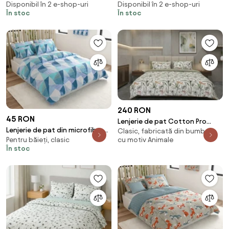
Disponibil în 2 e-shop-uri
Disponibil în 2 e-shop-uri
cm | 90 x 135 cm
45 x 65 cm | 90 x 135 cm
În stoc
În stoc
240 RON
45 RON
Lenjerie de pat Cotton Pro
Lenjerie de pat din microfibra
Clasic, fabricată din bumbac,
100% bumbac – imprimare
cu motiv Animale
Pentru băieți, clasic
NARKEL colorată Dimensiune
digitală (Canopia)
În stoc
lenjerie de pat: 70 x 90 cm | 140
x 200 cm