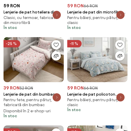
59 RON
59 RON
66 RON
Lenjerie de pat hoteliera din
Lenjerie de pat din microfibra
Clasic, cu fermoar, fabricată
Pentru băieți, pentru pătuț,
microfibra JASMINE menta -
CATMOSPHERE colorată
din microfibră
clasic
dunga 2 cm Dimensiune lenjerie
Dimensiune lenjerie de pat: 70 x
În stoc
În stoc
de pat: 70 x 90 cm | 140 x 200
90 cm | 140 x 200 cm
cm
-25 %
-11 %
39 RON
59 RON
52 RON
66 RON
Lenjerie de pat din bumbac
Lenjerie de pat policoton
Pentru fete, pentru pătuț,
Pentru băieți, pentru pătuț,
pentru patut Renforce LOVITA
LIGHTHOUSE POLY albastru
fabricată din bumbac
clasic
roz Dimensiune lenjerie de pat:
Dimensiune lenjerie de pat: 70 x
În stoc
Disponibil în 2 e-shop-uri
45 x 65 cm | 90 x 135 cm
90 cm | 140 x 200 cm
În stoc