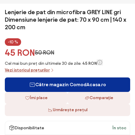
Lenjerie de pat din microfibra GREY LINE gri
Dimensiune lenjerie de pat: 70 x 90 cm | 140 x
200 cm
-10 %
45 RON
50 RON
Cel mai bun preț din ultimele 30 de zile:
45 RON
Vezi istoricul prețurilor
Către magazin ComodAcasa.ro
Îmi place
Comparaţie
Urmărește prețul
Disponibilitate
În stoc