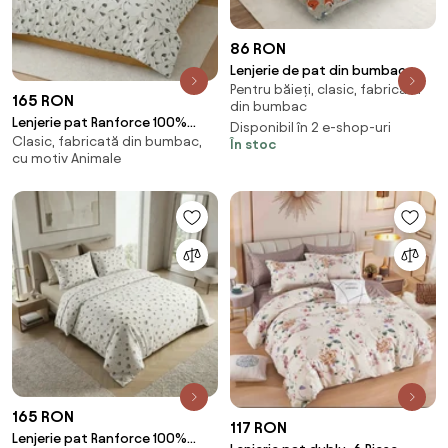
86 RON
Lenjerie de pat din bumbac
Pentru băieți, clasic, fabricată
FOXIVA gri Dimensiunile lenjeriei:
165 RON
din bumbac
70 x 90 cm | 140 x 200 cm
Lenjerie pat Ranforce 100%
Disponibil în 2 e-shop-uri
Clasic, fabricată din bumbac,
Cotton Pro (RCP65)
În stoc
cu motiv Animale
165 RON
117 RON
Lenjerie pat Ranforce 100%