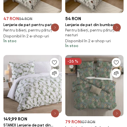
47 RON
54 RON
54 RON
Lenjerie de pat pentru patut
Lenjerie de pat din bumbac
Pentru băieți, pentru pătuț
Pentru băieți, pentru pătuț, cu
Renforce JUNGARI crem
pentru patut JUNGARI crem
nasturi
Dimensiune lenjerie de pat: 45 x
Disponibil în 2 e-shop-uri
Dimensiunile lenjeriei: 45 x 65
În stoc
Disponibil în 2 e-shop-uri
65 cm | 90 x 140 cm
cm | 90 x 135 cm
În stoc
-26 %
149,99 RON
79 RON
107 RON
STANEX Lenjerie de pat din