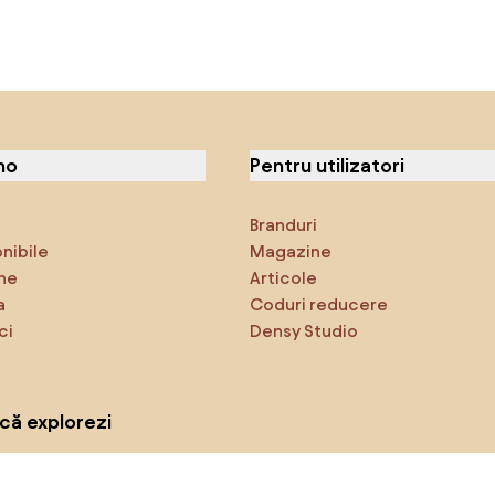
no
Pentru utilizatori
Branduri
onibile
Magazine
ne
Articole
a
Coduri reducere
ci
Densy Studio
că explorezi
Inspirații
AI designer