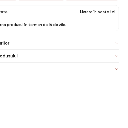
itate
Livrare în peste 1 zi
rna produsul în termen de 14 de zile.
rilor
odusului