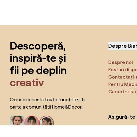
Sari peste subsol, revino la începutul paginii
Descoperă,
Despre Bia
inspiră-te și
Despre noi
fii pe deplin
Posturi disp
Contactați-
creativ
Pentru Medi
Caracteristi
Obține acces la toate funcțiile și fii
parte a comunității Home&Decor.
Asigură-te 
Produse