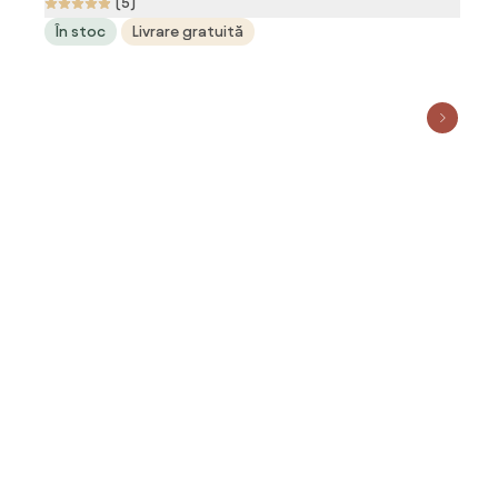
artificiala, frunze artificiale | Aosom RO
(5)
În stoc
Livrare gratuită