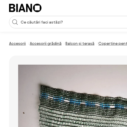
Sari peste navigare, accesează conținutul
Introducerea căutării
Sari peste conținut, mergi la subsol
Accesorii
Accesorii grădină
Balcon și terasă
Copertine pent