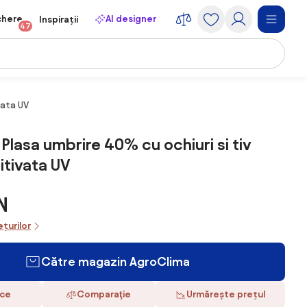
chere
AI designer
Inspirații
47
vata UV
Plasa umbrire 40% cu ochiuri si tiv
ditivata UV
N
ețurilor
Către magazin AgroClima
ace
Comparaţie
Urmărește prețul