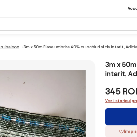
Vou
ru balcon
3m x 50m Plasa umbrire 40% cu ochiuri si tiv intarit, Aditi
3m x 50m 
intarit, A
345 RO
Vezi istoricul pr
Îmi pl