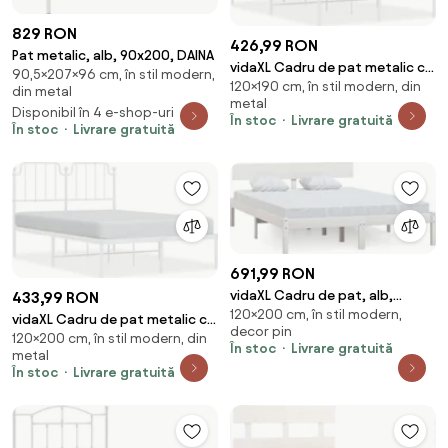
829 RON
426,99 RON
Pat metalic, alb, 90x200, DAINA
vidaXL Cadru de pat metalic cu
90,5×207×96 cm, în stil modern,
120×190 cm, în stil modern, din
tăblie, alb, 120x190 cm
din metal
metal
Disponibil în 4 e-shop-uri
În stoc
Livrare gratuită
În stoc
Livrare gratuită
691,99 RON
vidaXL Cadru de pat, alb,
433,99 RON
120×200 cm, în stil modern,
120x200 cm, lemn masiv de pin
vidaXL Cadru de pat metalic cu
decor pin
120×200 cm, în stil modern, din
tăblie, alb, 120x200 cm
În stoc
Livrare gratuită
metal
În stoc
Livrare gratuită