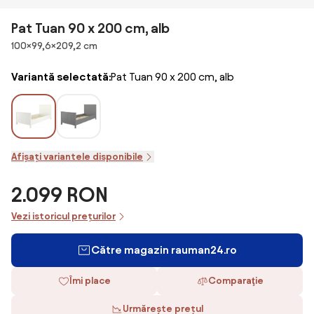
Pat Tuan 90 x 200 cm, alb
Dimensiuni
100×99,6×209,2 cm
Variantă selectată:
Pat Tuan 90 x 200 cm, alb
Afișați variantele disponibile
2.099 RON
Vezi istoricul prețurilor
Către magazin rauman24.ro
Îmi place
Comparaţie
Urmărește prețul