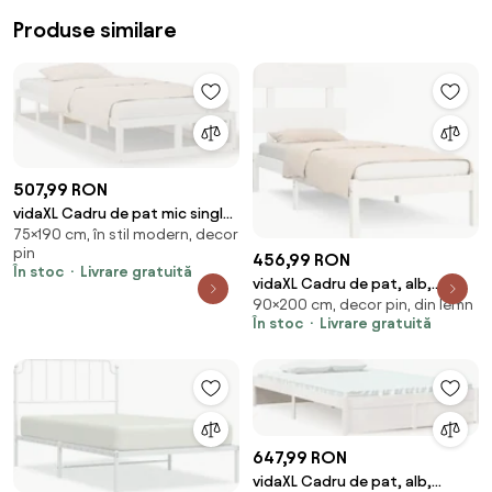
Produse similare
507,99 RON
vidaXL Cadru de pat mic single,
75×190 cm, în stil modern, decor
alb, 75x190 cm, lemn masiv
pin
456,99 RON
În stoc
Livrare gratuită
vidaXL Cadru de pat, alb,
90×200 cm, decor pin, din lemn
90x200 cm, lemn masiv
În stoc
Livrare gratuită
647,99 RON
vidaXL Cadru de pat, alb,