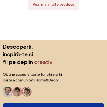
Vezi mai multe produse
Sari peste subsol, revino la începutul paginii
Descoperă,
inspiră-te și
fii pe deplin
creativ
Obține acces la toate funcțiile și fii
parte a comunității Home&Decor.