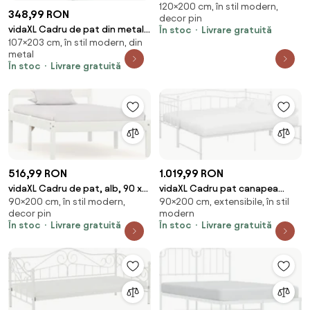
120×200 cm, în stil modern,
120x200 cm, lemn masiv
348,99 RON
decor pin
vidaXL Cadru de pat din metal
În stoc
Livrare gratuită
107×203 cm, în stil modern, din
cu tăblie, alb, 107x203 cm
metal
În stoc
Livrare gratuită
516,99 RON
1.019,99 RON
vidaXL Cadru de pat, alb, 90 x
vidaXL Cadru pat canapea
90×200 cm, în stil modern,
90×200 cm, extensibile, în stil
200 cm, lemn masiv de pin
extensibilă, alb, 90x200 cm,
decor pin
modern
metal
În stoc
Livrare gratuită
În stoc
Livrare gratuită