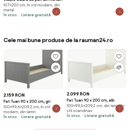
107×203 cm, în stil modern, din
cu tăblie, alb, 107x203 cm
metal
În stoc
Livrare gratuită
Cele mai bune produse de la rauman24.ro
2.099 RON
2.159 RON
Pat Tuan 90 x 200 cm, alb
Pat Tuan 90 x 200 cm, gri
100×99,6×209,2 cm, din lemn, în
100×99,6×209,2 cm, în stil
stil scandinav
modern, din lemn
În stoc
Livrare gratuită
În stoc
Livrare gratuită