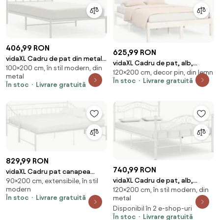
406,99 RON
625,99 RON
vidaXL Cadru de pat din metal
vidaXL Cadru de pat, alb,
100×200 cm, în stil modern, din
cu tăblie, alb, 100x200 cm
120×200 cm, decor pin, din lemn
120x200 cm, lemn masiv
metal
În stoc
Livrare gratuită
În stoc
Livrare gratuită
829,99 RON
740,99 RON
vidaXL Cadru pat canapea
vidaXL Cadru de pat, alb,
90×200 cm, extensibile, în stil
extensibilă, alb, 90x200 cm,
modern
120×200 cm, în stil modern, din
120x200 cm, metal
metal
În stoc
Livrare gratuită
metal
Disponibil în 2 e-shop-uri
În stoc
Livrare gratuită