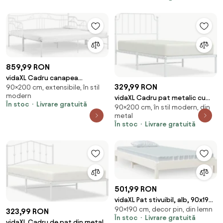
859,99 RON
vidaXL Cadru canapea
329,99 RON
90×200 cm, extensibile, în stil
extensibilă, alb, 90x200 cm,
modern
metal
vidaXL Cadru pat metalic cu
În stoc
Livrare gratuită
90×200 cm, în stil modern, din
tăblie, alb, 90x200 cm
metal
În stoc
Livrare gratuită
501,99 RON
vidaXL Pat stivuibil, alb, 90x190
90×190 cm, decor pin, din lemn
cm, lemn masiv de pin
323,99 RON
În stoc
Livrare gratuită
vidaXL Cadru de pat din metal