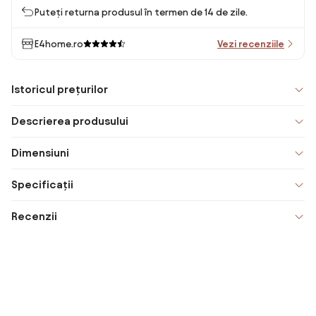
Puteți returna produsul în termen de 14 de zile.
E4home.ro
Vezi recenziile
Istoricul prețurilor
Descrierea produsului
Dimensiuni
Specificații
Recenzii