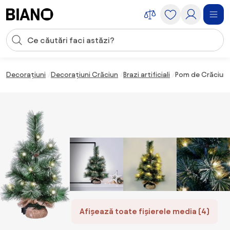
Sari peste navigare, accesează conținutul
Introducerea căutării
Sari peste conținut, mergi la subsol
Decorațiuni
Decorațiuni Crăciun
Brazi artificiali
Pom de Crăciun S
Afișează toate fișierele media (4)