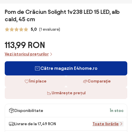
Pom de Crăciun Solight 1v238 LED 15 LED, alb
cald, 45 cm
5,0
(1 evaluare)
113,99 RON
Vezi istoricul prețurilor
Către magazin E4home.ro
Îmi place
Comparaţie
Urmărește prețul
Disponibilitate
În stoc
Livrare de la 17,49 RON
Toate livrările