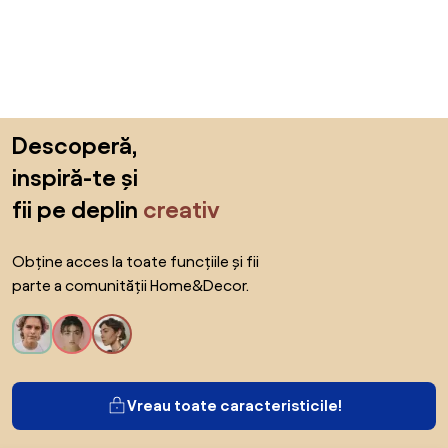
Sari peste subsol, revino la începutul paginii
Descoperă,
inspiră-te și
fii pe deplin
creativ
Obține acces la toate funcțiile și fii
parte a comunității Home&Decor.
Vreau toate caracteristicile!