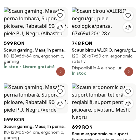
599 RON
748 RON
Scaun gaming, Masaj în perna
Scaun birou VALERIO, negru/gri,
118-128×66×64 cm, ergonomic,
120-128×67×69 cm, ergonomic,
lombară, Suport picioare,
piele ecologica/panza,
gaming
rotativ
Rabatabil 90-165°, piele PU,
67x69x120/128 c
În stoc
Livrare gratuită
Disponibil în 4 e-shop-uri
Negru/Albastru
În stoc
599 RON
Scaun gaming, Masaj în perna
699 RON
118-128×66×64 cm, ergonomic,
lombară, Suport picioare,
Scaun ergonomic cu suport
gaming
Rabatabil 90-165°, piele PU,
Ergonomic, rotativ, cu roți din