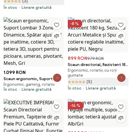
(3)
Reglabil pe Înaltime în 5 poziții,
Mecanism Înclinare/Blocare,
În stoc
Livrare gratuită
Mesh, Gri
-8 %
899 RON
979 RON
Scaun directorial, Rezistent 180
Ergonomic, rotativ, cu roți
kg, Sezut cu Arcuri Metalice și
1.099 RON
gumate
Spumă, cotiere reglabile
Scaun ergonomic, Suport
(5)
inaltime, piele PU, Negru
Ergonomic, gaming, rotativ
Lombar 3 Zone Dinamice,
În stoc
Livrare gratuită
În stoc
Livrare gratuită
Spătar ajustabil pe inaltime,
cotiere 3D, tetiera 3D, suport
pentru picioare, umeras,
-14 %
pivotant, Mesh, Gri