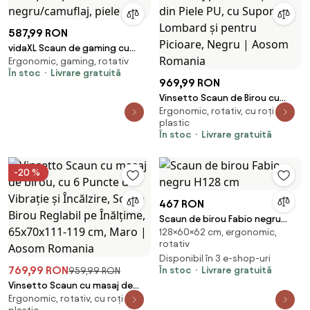
587,99 RON
vidaXL Scaun de gaming cu
Ergonomic, gaming, rotativ
suport picioare,
În stoc
Livrare gratuită
negru/camuflaj, piele eco
969,99 RON
Vinsetto Scaun de Birou cu
Ergonomic, rotativ, cu roți din
Masaj prin Vibrații, USB, din Piele
plastic
PU, cu Suport Lombard și
În stoc
Livrare gratuită
pentru Picioare, Negru | Aosom
Romania
-20 %
467 RON
Scaun de birou Fabio negru
128×60×62 cm, ergonomic,
H128 cm
rotativ
Disponibil în 3 e-shop-uri
769,99 RON
În stoc
Livrare gratuită
959,99 RON
Vinsetto Scaun cu masaj de
Ergonomic, rotativ, cu roți din
birou, cu 6 Puncte de Vibrație și