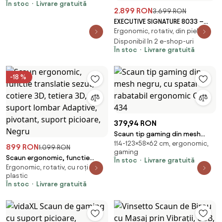
În stoc
Livrare gratuită
2.899 RON
3.699 RON
EXECUTIVE SIGNATURE 8033 –
Ergonomic, rotativ, din piele
Scaun directorial din piele
naturala si lemn masiv, Masaj in
Disponibil în 2 e-shop-uri
În stoc
Livrare gratuită
9 puncte si Incalzire, rezistent
150 kg, Negru
-18 %
379,94 RON
Scaun tip gaming din mesh
114-123×58×62 cm, ergonomic,
negru, cu spatar rabatabil
899 RON
1.099 RON
gaming
ergonomic OFF 434
Scaun ergonomic, functie
În stoc
Livrare gratuită
Ergonomic, rotativ, cu roți din
translatie sezut, cotiere 3D,
plastic
tetiera 3D, suport lombar
În stoc
Livrare gratuită
Adaptive, pivotant, suport
picioare, Negru