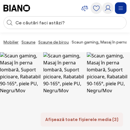
Sari peste navigare, accesează conținutul
Introducerea căutării
Sari peste conținut, mergi la subsol
Mobilier
Scaune
Scaune de birou
Scaun gaming, Masaj în perna l
Afișează toate fișierele media (3)