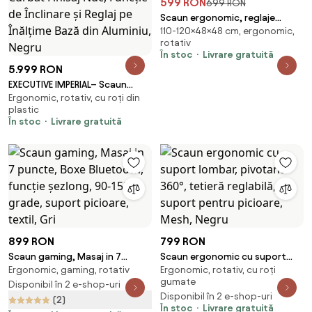
599 RON
699 RON
Scaun ergonomic, reglaje
110-120×48×48 cm, ergonomic,
multiple, suport lombar, tetieră
rotativ
ajustabilă, Alb/Gri
În stoc
Livrare gratuită
5.999 RON
EXECUTIVE IMPERIAL– Scaun
Ergonomic, rotativ, cu roți din
Directorial Premium, Tapițerie
plastic
din Piele PU Calitativă, Furnir
În stoc
Livrare gratuită
Curbat Finisaj Nuc, Funcție de
Înclinare și Reglaj pe Înălțime
Bază din Aluminiu, Negru
899 RON
799 RON
Scaun gaming, Masaj in 7
Scaun ergonomic cu suport
Ergonomic, gaming, rotativ
Ergonomic, rotativ, cu roți
puncte, Boxe Bluetooth,
lombar, pivotant 360°, tetieră
gumate
funcție șezlong, 90-155 grade,
Disponibil în 2 e-shop-uri
reglabilă, suport pentru
Disponibil în 2 e-shop-uri
suport picioare, textil, Gri
picioare, Mesh, Negru
(2)
În stoc
Livrare gratuită