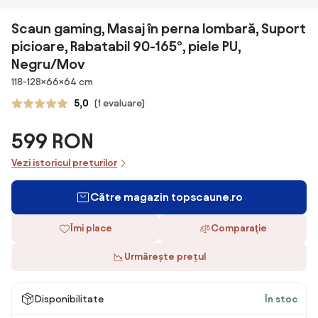
Scaun gaming, Masaj în perna lombară, Suport
picioare, Rabatabil 90-165°, piele PU,
Negru/Mov
Dimensiuni
118-128×66×64 cm
5,0
(1 evaluare)
599 RON
Vezi istoricul prețurilor
Către magazin topscaune.ro
Îmi place
Comparaţie
Urmărește prețul
Disponibilitate
În stoc