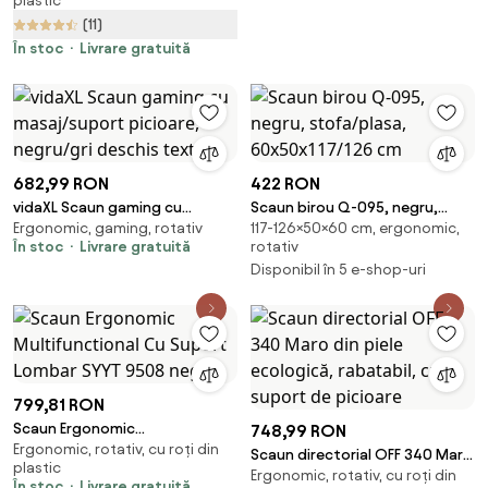
plastic
Încălzire, Scaun Birou Reglabil
(11)
pe Înălțime, 65x70x111-119 cm,
Maro | Aosom Romania
În stoc
Livrare gratuită
682,99 RON
422 RON
vidaXL Scaun gaming cu
Scaun birou Q-095, negru,
Ergonomic, gaming, rotativ
117-126×50×60 cm, ergonomic,
masaj/suport picioare,
stofa/plasa, 60x50x117/126 cm
În stoc
Livrare gratuită
rotativ
negru/gri deschis textil
Disponibil în 5 e-shop-uri
799,81 RON
Scaun Ergonomic
748,99 RON
Ergonomic, rotativ, cu roți din
Multifunctional Cu Suport
Scaun directorial OFF 340 Maro
plastic
Lombar SYYT 9508 negru
Ergonomic, rotativ, cu roți din
din piele ecologică, rabatabil,
În stoc
Livrare gratuită