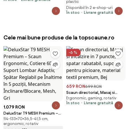
plastic
cu suport de picioare
Disponibil în 2 e-shop-uri
În stoc
Livrare gratuită
Cele mai bune produse de la topscaune.ro
-6 %
659 RON
699 RON
Scaun directorial, Masaj si
Ergonomic, gaming, rotativ
Incalzire in 7 puncte, spatar
În stoc
Livrare gratuită
rabatabil, suport pentru
1.079 RON
picioare, material textil
DeluxStar T9 MESH Premium –
premium, Bej
114-133×70×36,5-41,5 cm,
Scaun Ergonomic, Cotiere 6D,
ergonomic, rotativ
Suport Lombar Adaptiv, Spătar