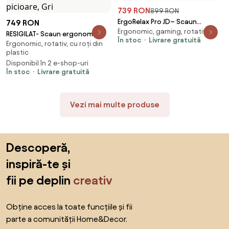
739 RON
899 RON
ErgoRelax Pro JD– Scaun
749 RON
Ergonomic, gaming, rotativ
Gaming Ergonomic, Masaj
RESIGILAT- Scaun ergonomic,
În stoc
Livrare gratuită
Lombar si Incalzire, Spătar
Ergonomic, rotativ, cu roți din
functie translatie sezut,
plastic
Rabatabil 155°, Suport picioare,
cotiere reglabile 3D, tetiera 3D,
Material textil, Roz/Alb
Disponibil în 2 e-shop-uri
suport lombar 3D Adaptive,
În stoc
Livrare gratuită
pivotant, suport picioare, Gri
Vezi mai multe produse
Sari peste subsol, revino la începutul paginii
Descoperă,
inspiră-te și
fii pe deplin
creativ
Obține acces la toate funcțiile și fii
parte a comunității Home&Decor.