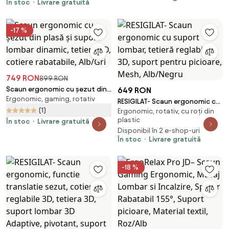
În stoc
Livrare gratuită
-17 %
749 RON
899 RON
Scaun ergonomic cu șezut din
649 RON
Ergonomic, gaming, rotativ
plasă și suport lombar dinamic,
RESIGILAT- Scaun ergonomic cu
tetiera 3D, cotiere rabatabile,
(1)
Ergonomic, rotativ, cu roți din
suport lombar, tetieră reglabilă
Alb/Gri
plastic
În stoc
Livrare gratuită
3D, suport pentru picioare,
Disponibil în 2 e-shop-uri
Mesh, Alb/Negru
În stoc
Livrare gratuită
-18 %