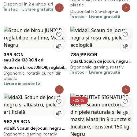
lombar, tetieră reglabilă,
Disponibil în 2 e-shop-uri
Negru/Verde
plastic
suport pentru picioare,
În stoc
Livrare gratuită
Disponibil în 2 e-shop-uri
pivotant, Mesh, Negru
În stoc
Livrare gratuită
399 RON
785,99 RON
sau 3 de 133 RON ori
vidaXL Scaun de jocuri, negru și
Ergonomic, gaming, rotativ
Scaun de birou JUNIOR, reglabil
roșu vin, piele ecologică
În stoc
Livrare gratuită
Ergonomic, rotativ, cu roți din
pe inaltime, Mesh, Negru
plastic
Livrare în peste 1 zi
-22 %
982,99 RON
vidaXL Scaun de jocuri, negru și
Ergonomic, gaming, rotativ
albastru, piele artificială