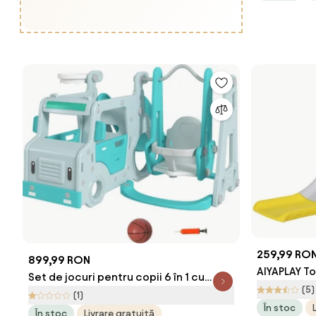
259,99 RO
899,99 RON
AIYAPLAY To
Set de jocuri pentru copii 6 în 1 cu
Coș de Bas
(5)
tobogan, leagăn, cerc și mașină cu
(1)
pentru Copi
În stoc
volan, pentru copii 18-48 de luni,
În stoc
Livrare gratuită