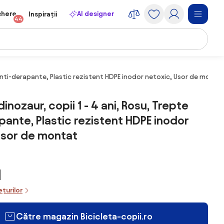
chere
AI designer
Inspirații
44
 anti-derapante, Plastic rezistent HDPE inodor netoxic, Usor de monta
nozaur, copii 1 - 4 ani, Rosu, Trepte
pante, Plastic rezistent HDPE inodor
Usor de montat
N
ețurilor
Către magazin Bicicleta-copii.ro