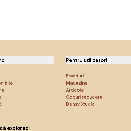
no
Pentru utilizatori
Branduri
onibile
Magazine
ne
Articole
a
Coduri reducere
ci
Densy Studio
că explorezi