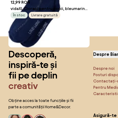
12,99 RON
vidaXL Ciorapi pentru copii, bleumarin,
128
În stoc
Livrare gratuită
Sari peste subsol, revino la începutul paginii
Descoperă,
Despre Bia
inspiră-te și
Despre noi
fii pe deplin
Posturi disp
Contactați-
creativ
Pentru Medi
Caracteristi
Obține acces la toate funcțiile și fii
parte a comunității Home&Decor.
Asigură-te 