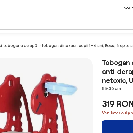
Vou
si tobogane de apă
Tobogan dinozaur, copii 1 - 4 ani, Rosu, Trepte
Tobogan di
anti-dera
netoxic, 
Dimensiuni
85×36 cm
319 RO
Vezi istoricul pr