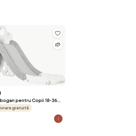
N
obogan pentru Copii 18-36
6.5x80 cm, Gri | Aosom
Livrare gratuită