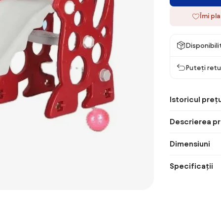
Îmi pl
Disponibil
Puteți retu
Istoricul prețu
Descrierea pr
Dimensiuni
Specificații