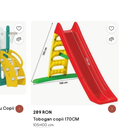
 Copii 5 în
289 RON
 Ani Galben
Tobogan copii 170CM
105×100 cm