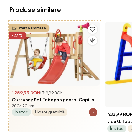
Produse similare
Ofertă limitată
-27 %
1.259,99 RON
1.719,99 RON
Outsunny Set Tobogan pentru Copii cu
200×170 cm
Leagăn de Grădină, Volan și Corn Sonor,
În stoc
Livrare gratuită
170x200x118 cm, Roșu | Aosom Romania
433,99 RO
vidaXL Tobo
În stoc