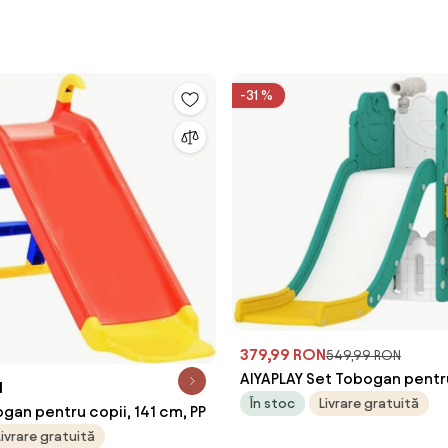
-31 %
379,99 RON
549,99 RON
AIYAPLAY Set Tobogan pentru
N
1 Coș și Telescop Vârsta 1-3
În stoc
Livrare gratuită
gan pentru copii, 141 cm, PP
| Aosom Romania
Livrare gratuită