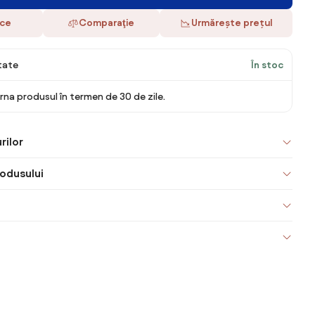
ace
Comparaţie
Urmărește prețul
itate
În stoc
rna produsul în termen de 30 de zile.
rilor
odusului