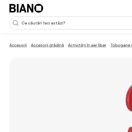
Sari peste navigare, accesează conținutul
Introducerea căutării
Sari peste conținut, mergi la subsol
Accesorii
Accesorii grădină
Activități în aer liber
Tobogane 