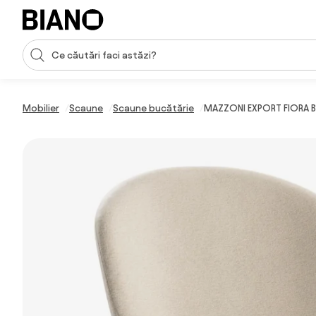
Sari peste navigare, accesează conținutul
Introducerea căutării
Sari peste conținut, mergi la subsol
Mobilier
Scaune
Scaune bucătărie
MAZZONI EXPORT FIORA Be