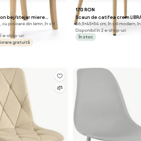
170 RON
on bej/stejar miere
Scaun de catifea crem LIBR
cu picioare din lemn, în stil
86,5×45×54 cm, în stil modern, în 
9
CREAM
Disponibil în 2 e-shop-uri
 5 e-shop-uri
În stoc
Livrare gratuită