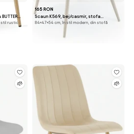
165 RON
A BUTTER
Scaun K569, bej/casmir, stofa
stil rustic
84×47×54 cm, în stil modern, din stofă
catifelata/metal, 47x54x84 cm