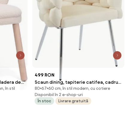
499 RON
Madera de
Scaun dining, tapiterie catifea, cadru
, în stil
80×67×60 cm, în stil modern, cu cotiere
alizabil
metalic argintiu, Bej
Disponibil în 2 e-shop-uri
În stoc
Livrare gratuită