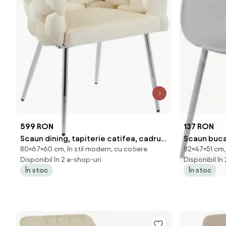
599 RON
137 RON
Scaun dining, tapiterie catifea, cadru
Scaun bucat
80×67×60 cm, în stil modern, cu cotiere
82×47×51 cm, 
metalic argintiu, Bej
deschis
Disponibil în 2 e-shop-uri
Disponibil în
În stoc
În stoc