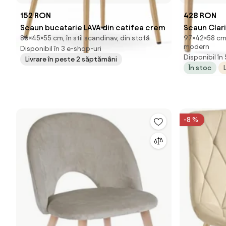
152 RON
428 RON
Scaun bucatarie LAVA din catifea crem
Scaun Clari
86×45×55 cm, în stil scandinav, din stofă
97×42×58 cm, 
Monolith 0
modern
Disponibil în 3 e-shop-uri
Disponibil în
Livrare în peste 2 săptămâni
În stoc
-8 %