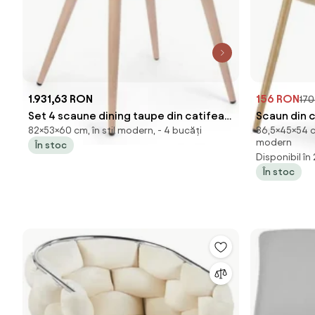
1.931,63 RON
156 RON
170
Set 4 scaune dining taupe din catifea
Scaun din 
82×53×60 cm, în stil modern, - 4 bucăți
86,5×45×54 cm
si metal, Linzey Bizzotto
CREAM
modern
În stoc
Disponibil în
În stoc