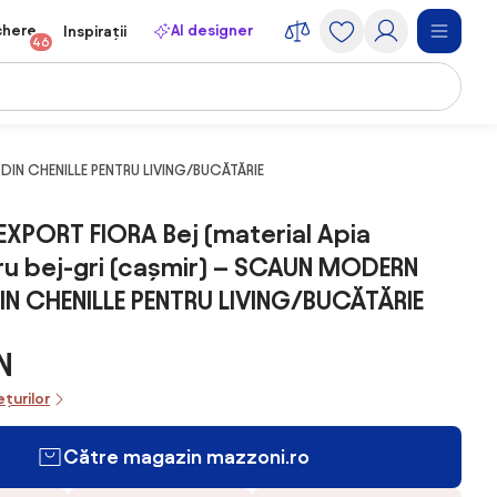
chere
AI designer
Inspirații
46
DIN CHENILLE PENTRU LIVING/BUCĂTĂRIE
XPORT FIORA Bej (material Apia
u bej-gri (cașmir) – SCAUN MODERN
IN CHENILLE PENTRU LIVING/BUCĂTĂRIE
N
ețurilor
Către magazin mazzoni.ro