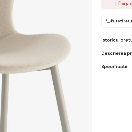
Îmi pl
Puteți retu
Istoricul prețu
Descrierea pr
Specificații