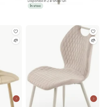
Disponibil în 2 e-shop-uri
În stoc