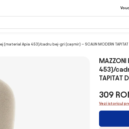
Vou
j (material Apia 453)/cadru bej-gri (cașmir) – SCAUN MODERN TAPITAT 
MAZZONI E
453)/cadr
TAPITAT D
309 RO
Vezi istoricul pr