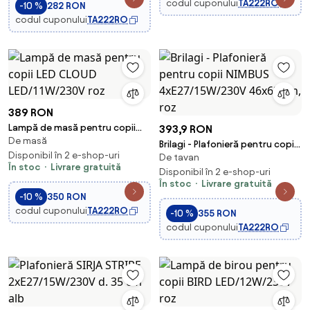
codul cuponului
TA222RO
-10 %
282 RON
codul cuponului
TA222RO
389 RON
Lampă de masă pentru copii
393,9 RON
De masă
LED CLOUD LED/11W/230V roz
Brilagi - Plafonieră pentru copii
Disponibil în 2 e-shop-uri
De tavan
NIMBUS 4xE27/15W/230V 46x63
În stoc
Livrare gratuită
cm, roz
Disponibil în 2 e-shop-uri
În stoc
Livrare gratuită
-10 %
350 RON
codul cuponului
TA222RO
-10 %
355 RON
codul cuponului
TA222RO