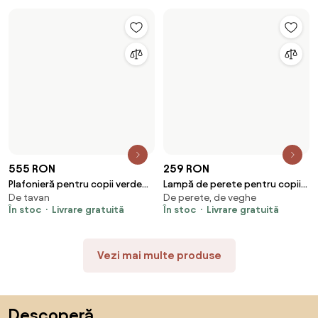
Girafa
555 RON
259 RON
Plafonieră pentru copii verde
Lampă de perete pentru copii
De tavan
De perete, de veghe
cu alb - Lucille
albastră, incl. LED, cu 3 trepte
În stoc
Livrare gratuită
În stoc
Livrare gratuită
de intensitate luminoasă - Ellie
the Elephant
Vezi mai multe produse
Sari peste subsol, revino la începutul paginii
Descoperă,