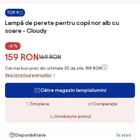
TOP 9
Lampă de perete pentru copii nor alb cu
soare - Cloudy
-6 %
159 RON
169 RON
Cel mai bun preț din ultimele 30 de zile:
159 RON
Vezi istoricul prețurilor
Către magazin lampisilumini
Îmi place
Comparaţie
Urmărește prețul
Disponibilitate
În stoc