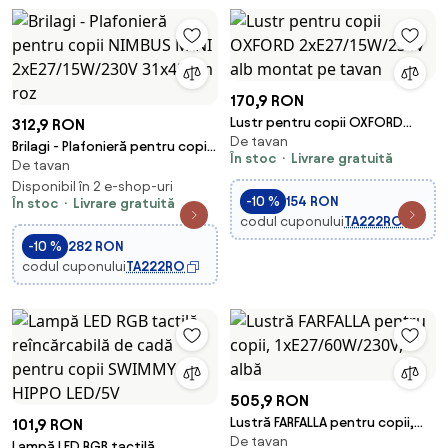
170,9 RON
Lustr pentru copii OXFORD
312,9 RON
De tavan
2xE27/15W/230V alb montat pe
Brilagi - Plafonieră pentru copii
În stoc
Livrare gratuită
tavan
De tavan
NIMBUS MINI 2xE27/15W/230V
31x43 cm roz
Disponibil în 2 e-shop-uri
-10 %
154 RON
În stoc
Livrare gratuită
codul cuponului
TA222RO
-10 %
282 RON
codul cuponului
TA222RO
505,9 RON
Lustră FARFALLA pentru copii,
101,9 RON
De tavan
1xE27/60W/230V, albă
Lampă LED RGB tactilă