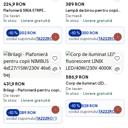
224,9 RON
389 RON
Plafonieră SIRJA STRIPE
Lampă de birou pentru copii
De tavan
De masă
2xE27/15W/230V d. 35 cm alb
BIRD LED/12W/230V roz
În stoc
Livrare gratuită
În stoc
Livrare gratuită
-10 %
202 RON
-10 %
350 RON
codul cuponului
TA222RO
codul cuponului
TA222RO
586,9 RON
Corp de iluminat LED
431,9 RON
De tavan
fluorescent LINIK
Brilagi - Plafonieră pentru copii
În stoc
Livrare gratuită
LED/40W/230V 4000K alb
De tavan
NIMBUS 4xE27/15W/230V 46x63
În stoc
Livrare gratuită
cm bej
-10 %
528 RON
codul cuponului
TA222RO
-10 %
389 RON
codul cuponului
TA222RO