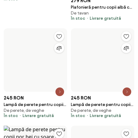
279 RON
reîncărcabilă - Baby Whale
Plafonieră pentru copii albă cu
De tavan
flori - Harrie printre flori
În stoc
Livrare gratuită
245 RON
245 RON
Lampă de perete pentru copii
Lampă de perete pentru copii
De perete, de veghe
De perete, de veghe
bej, cu LED, cu 3 trepte de
bej cu detalii, inclusiv LED, cu 3
În stoc
Livrare gratuită
În stoc
Livrare gratuită
intensitate luminoasă - Ellie the
trepte de intensitate
Elephant
luminoasă - Benny the Bunny