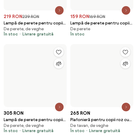
219 RON
159 RON
239 RON
169 RON
Lampă de perete pentru copii
Lampă de perete pentru copii
De perete, de veghe
De perete
bej, cu LED, cu dimmer în 3
nor alb cu soare - Cloudy
În stoc
Livrare gratuită
În stoc
trepte - Benny the Bunny
305 RON
265 RON
Lampă de perete pentru copii
Plafonieră pentru copii roz cu
De perete, de veghe
De tavan, de veghe
maro cu LED, cu 3 trepte de
inimioare - Harrie in Love
În stoc
Livrare gratuită
În stoc
Livrare gratuită
intensitate luminoasă - Gigi