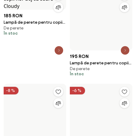
185 RON
Lampă de perete pentru copii
De perete
nor bej cu soare - Cloudy
În stoc
195 RON
Lampă de perete pentru copii
De perete
nor albastru cu soare - Cloudy
În stoc
-8 %
-6 %