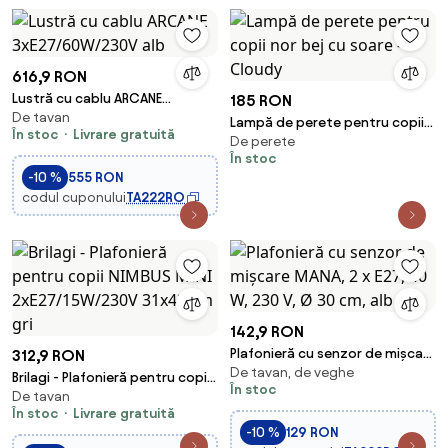
616,9 RON
Lustră cu cablu ARCANE
185 RON
De tavan
3xE27/60W/230V alb
Lampă de perete pentru copii
În stoc
Livrare gratuită
De perete
nor bej cu soare - Cloudy
În stoc
-10 %
555 RON
codul cuponului
TA222RO
142,9 RON
Plafonieră cu senzor de mișcare
312,9 RON
De tavan, de veghe
MANA, 2 x E27, 40 W, 230 V, Ø 30
Brilagi - Plafonieră pentru copii
În stoc
cm, alb
De tavan
NIMBUS MINI 2xE27/15W/230V
În stoc
Livrare gratuită
31x43 cm gri
-10 %
129 RON