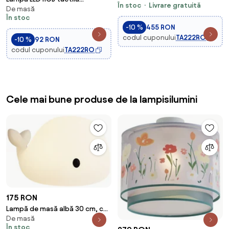
În stoc
Livrare gratuită
De masă
reîncărcabilă de cadă pentru
În stoc
copii SWIMMY HIPPO LED/5V
-10 %
455 RON
codul cuponului
TA222RO
-10 %
92 RON
codul cuponului
TA222RO
Cele mai bune produse de la lampisilumini
175 RON
Lampă de masă albă 30 cm, cu
De masă
LED, variabilă, IP54,
În stoc