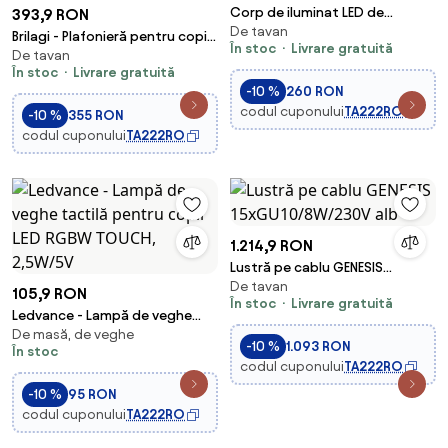
Corp de iluminat LED de
393,9 RON
De tavan
urgență LED/2W/230V 6000K
Brilagi - Plafonieră pentru copii
În stoc
Livrare gratuită
IP65 3200 mAh
De tavan
NIMBUS 4xE27/15W/230V 46x63
În stoc
Livrare gratuită
cm gri
-10 %
260 RON
codul cuponului
TA222RO
-10 %
355 RON
codul cuponului
TA222RO
1.214,9 RON
Lustră pe cablu GENESIS
De tavan
15xGU10/8W/230V alb
105,9 RON
În stoc
Livrare gratuită
Ledvance - Lampă de veghe
De masă, de veghe
tactilă pentru copii LED RGBW
-10 %
1.093 RON
În stoc
TOUCH, 2,5W/5V
codul cuponului
TA222RO
-10 %
95 RON
codul cuponului
TA222RO