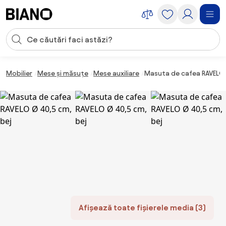
Sari peste navigare, accesează conținutul
Introducerea căutării
Sari peste conținut, mergi la subsol
Mobilier
Mese și măsuțe
Mese auxiliare
Masuta de cafea RAVELO 
Afișează toate fișierele media (3)