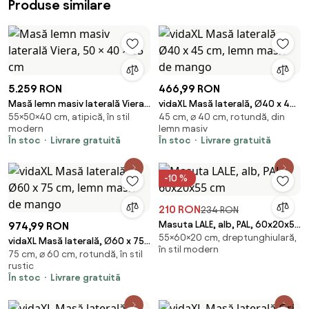
Produse similare
5.259 RON
466,99 RON
Masă lemn masiv laterală Viera,
vidaXL Masă laterală, Ø40 x 45
55×50×40 cm, atipică, în stil
45 cm, ⌀ 40 cm, rotundă, din
50 × 40 × 55 cm
cm, lemn masiv de mango
modern
lemn masiv
În stoc
Livrare gratuită
În stoc
Livrare gratuită
-10 %
210 RON
234 RON
Masuta LALE, alb, PAL, 60x20x55
974,99 RON
55×60×20 cm, dreptunghiulară,
cm
vidaXL Masă laterală, Ø60 x 75
în stil modern
75 cm, ⌀ 60 cm, rotundă, în stil
cm, lemn masiv de mango
rustic
În stoc
Livrare gratuită