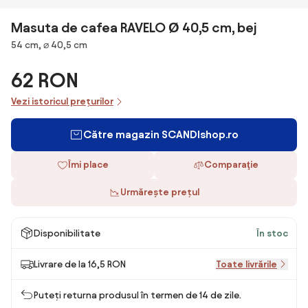
Masuta de cafea RAVELO Ø 40,5 cm, bej
Dimensiuni
54 cm, ⌀ 40,5 cm
62 RON
Vezi istoricul prețurilor
Către magazin SCANDIshop.ro
Îmi place
Comparaţie
Urmărește prețul
Disponibilitate
În stoc
Livrare de la 16,5 RON
Toate livrările
Puteți returna produsul în termen de 14 de zile.