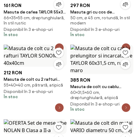
161 RON
297 RON
Masuta de cafea TAYLOR 55x35
Masuta gri cu cos de
66×35×55 cm, dreptunghiulară,
50 cm, ⌀ 45 cm, rotundă, în stil
cm, rustic maro
depozitare SALMA
în stil rustic
modern
Disponibil în 3 e-shop-uri
Disponibil în 3 e-shop-uri
În stoc
În stoc
212 RON
Masuta de colt cu 2 rafturi
385 RON
55×40×40 cm, pătrată, atipică
TAYLOR SONOMA 40x40cm
Masuta de colt cu cablu
Disponibil în 3 e-shop-uri
60×31,5×60 cm,
prelungitor si incarcatoare
În stoc
dreptunghiulară, atipică
TAYLOR 60x31,5 cm, rustic maro
Disponibil în 3 e-shop-uri
În stoc