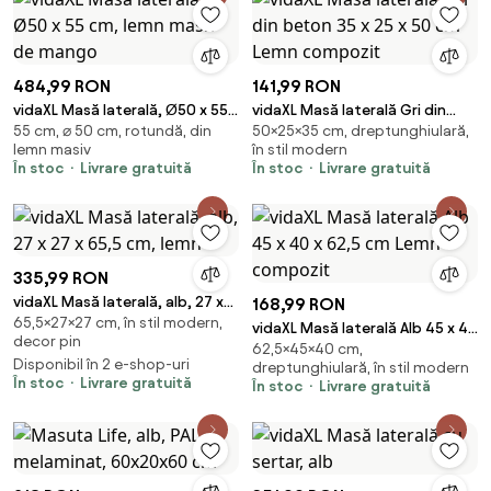
484,99 RON
141,99 RON
vidaXL Masă laterală, Ø50 x 55
vidaXL Masă laterală Gri din
55 cm, ⌀ 50 cm, rotundă, din
50×25×35 cm, dreptunghiulară,
cm, lemn masiv de mango
beton 35 x 25 x 50 cm Lemn
lemn masiv
în stil modern
compozit
În stoc
Livrare gratuită
În stoc
Livrare gratuită
335,99 RON
vidaXL Masă laterală, alb, 27 x
168,99 RON
65,5×27×27 cm, în stil modern,
27 x 65,5 cm, lemn
vidaXL Masă laterală Alb 45 x 40
decor pin
62,5×45×40 cm,
x 62,5 cm Lemn compozit
Disponibil în 2 e-shop-uri
dreptunghiulară, în stil modern
În stoc
Livrare gratuită
În stoc
Livrare gratuită