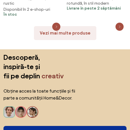
rustic
rotundă, în stil modern
Livrare în peste 2 săptămâni
Disponibil în 2 e-shop-uri
În stoc
Vezi mai multe produse
Sari peste subsol, revino la începutul paginii
Descoperă,
inspiră-te și
fii pe deplin
creativ
Obține acces la toate funcțiile și fii
parte a comunității Home&Decor.