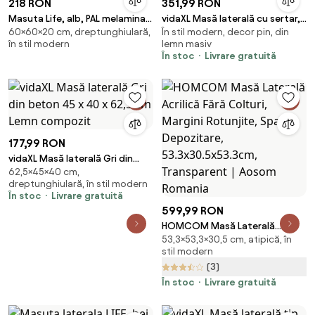
218 RON
351,99 RON
Masuta Life, alb, PAL melaminat,
vidaXL Masă laterală cu sertar,
60×60×20 cm, dreptunghiulară,
În stil modern, decor pin, din
60x20x60 cm
alb
în stil modern
lemn masiv
În stoc
Livrare gratuită
177,99 RON
vidaXL Masă laterală Gri din
62,5×45×40 cm,
beton 45 x 40 x 62,5 cm Lemn
dreptunghiulară, în stil modern
compozit
În stoc
Livrare gratuită
599,99 RON
HOMCOM Masă Laterală
53,3×53,3×30,5 cm, atipică, în
Acrilică Fără Colturi, Margini
stil modern
Rotunjite, Spațiu Depozitare,
(3)
53.3x30.5x53.3cm, Transparent
| Aosom Romania
În stoc
Livrare gratuită