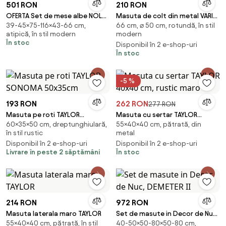
501 RON
210 RON
OFERTA Set de mese albe NOLAN
Masuta de colt din metal VARIO
39-45×75-116×43-66 cm,
66 cm, ⌀ 50 cm, rotundă, în stil
B Clasa a II-a
diametru 50 cm, bej
atipică, în stil modern
modern
În stoc
Disponibil în 2 e-shop-uri
În stoc
-5 %
193 RON
262 RON
277 RON
Masuta pe roti TAYLOR
Masuta cu sertar TAYLOR
60×35×50 cm, dreptunghiulară,
55×40×40 cm, pătrată, din
SONOMA 50x35cm
40x40 cm, rustic maro
în stil rustic
metal
Disponibil în 2 e-shop-uri
Disponibil în 2 e-shop-uri
Livrare în peste 2 săptămâni
În stoc
214 RON
972 RON
Masuta laterala maro TAYLOR
Set de masute in Decor de Nuc,
55×40×40 cm, pătrată, în stil
40-50×50-80×50-80 cm,
DEMETER II