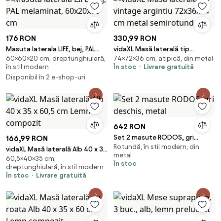
176 RON
330,99 RON
Masuta laterala LIFE, bej, PAL
vidaXL Masă laterală tip
60×60×20 cm, dreptunghiulară,
74×72×36 cm, atipică, din metal
melaminat, 60x20x60 cm
vintage argintiu 72x36x74 cm
în stil modern
În stoc
Livrare gratuită
metal semirotund
Disponibil în 2 e-shop-uri
642 RON
Set 2 masute RODOS, gri
166,99 RON
Rotundă, în stil modern, din
deschis, metal
vidaXL Masă laterală Alb 40 x 35
metal
60,5×40×35 cm,
x 60,5 cm Lemn compozit
În stoc
dreptunghiulară, în stil modern
În stoc
Livrare gratuită