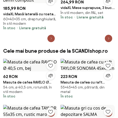
264,99 RON
vidaXL Mese suprapuse, 3 buc.,
185,99 RON
În stil modern, din PAL, set
alb, lemn prelucrat
vidaXL Masă laterală cu roata
În stoc
Livrare gratuită
60×40×35 cm, dreptunghiulară,
Alb 40 x 35 x 60 cm Lemn
în stil modern
compozit
În stoc
Livrare gratuită
Cele mai bune produse de la SCANDIshop.ro
62 RON
223 RON
Masuta de cafea RAVELO Ø
Masuta de cafea cu raft
54 cm, ⌀ 40,5 cm, rotundă, în
55×45×45 cm, pătrată, din
40,5 cm, bej
TAYLOR SONOMA 45x45cm
stil modern
metal
În stoc
În stoc